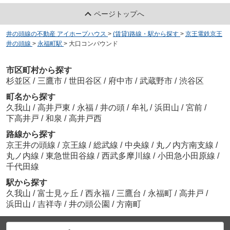
ページトップへ
井の頭線の不動産 アイホープハウス
>
(賃貸)路線・駅から探す
>
京王電鉄京王
井の頭線
>
永福町駅
>
大口コンパウンド
市区町村から探す
杉並区
/
三鷹市
/
世田谷区
/
府中市
/
武蔵野市
/
渋谷区
町名から探す
久我山
/
高井戸東
/
永福
/
井の頭
/
牟礼
/
浜田山
/
宮前
/
下高井戸
/
和泉
/
高井戸西
路線から探す
京王井の頭線
/
京王線
/
総武線
/
中央線
/
丸ノ内方南支線
/
丸ノ内線
/
東急世田谷線
/
西武多摩川線
/
小田急小田原線
/
千代田線
駅から探す
久我山
/
富士見ヶ丘
/
西永福
/
三鷹台
/
永福町
/
高井戸
/
浜田山
/
吉祥寺
/
井の頭公園
/
方南町