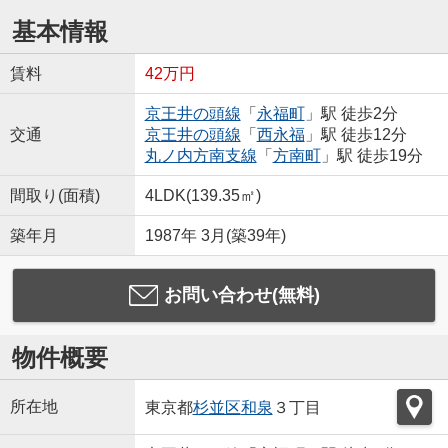
基本情報
賃料
42万円
京王井の頭線
「
永福町
」駅 徒歩2分
交通
京王井の頭線
「
西永福
」駅 徒歩12分
丸ノ内方南支線
「
方南町
」駅 徒歩19分
間取り(面積)
4LDK(139.35㎡)
築年月
1987年 3月(築39年)
お問い合わせ(無料)
物件概要
所在地
東京都
杉並区
和泉
３丁目