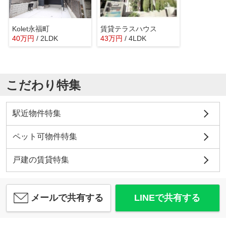
Kolet永福町
賃貸テラスハウス
40
万
円
/ 2LDK
43
万
円
/ 4LDK
こだわり特集
駅近物件特集
ペット可物件特集
戸建の賃貸特集
メールで共有する
LINEで共有する