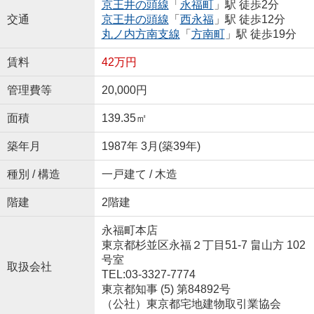
京王井の頭線
「
永福町
」駅 徒歩2分
交通
京王井の頭線
「
西永福
」駅 徒歩12分
丸ノ内方南支線
「
方南町
」駅 徒歩19分
賃料
42万円
管理費等
20,000円
面積
139.35㎡
築年月
1987年 3月(築39年)
種別 / 構造
一戸建て / 木造
階建
2階建
永福町本店
東京都杉並区永福２丁目51-7 畠山方 102
号室
取扱会社
TEL:03-3327-7774
東京都知事 (5) 第84892号
（公社）東京都宅地建物取引業協会