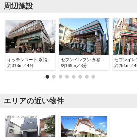
周辺施設
キッチンコート 永福町店
セブンイレブン 永福北口店
約318m／4分
約169m／3分
約251m／
エリアの近い物件