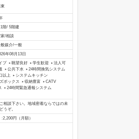
南東
年
/ 1階/ 5階建
空家/相談
一般媒介/一般
026年08月13日
イプ
眺望良好
学生歓迎
法人可
道
公共下水
24時間換気システム
口以上
システムキッチン
ズボックス
収納豊富
CATV
ス
24時間緊急通報システム
ご相談下さい。地域密着ならではの未
でどうぞ。
:2,200円（月額）