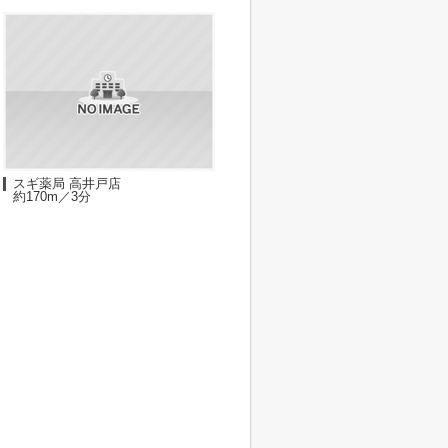
スギ薬局 高井戸店
約170m／3分