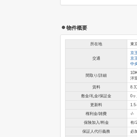
物件概要
所在地
東
京
交通
京
中
1D
間取り/詳細
洋室
賃料
8.
敷金/礼金/保証金
0ヶ
更新料
1.
権利金/雑費
-/-
保険加入/料金
有/
保証人代行義務
必