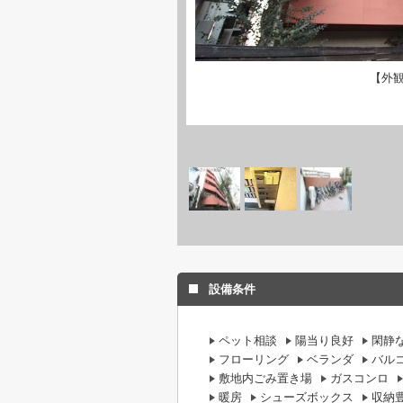
【外
設備条件
ペット相談
陽当り良好
閑静
フローリング
ベランダ
バル
敷地内ごみ置き場
ガスコンロ
暖房
シューズボックス
収納