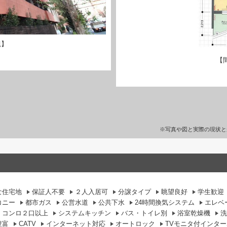
観】
【
※写真や図と実際の現状と
な住宅地
保証人不要
２人入居可
分譲タイプ
眺望良好
学生歓迎
コニー
都市ガス
公営水道
公共下水
24時間換気システム
エレベ
コンロ２口以上
システムキッチン
バス・トイレ別
浴室乾燥機
洗
豊富
CATV
インターネット対応
オートロック
TVモニタ付インタ