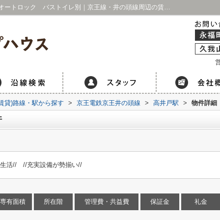
杉並区宮前２丁目の賃貸物件｜分譲賃貸 オートロック バストイレ別｜京王線・井の頭線周辺の賃貸マンション・不動産情報はアイホープハウス 永福町店・久我山店
営
(賃貸)路線・駅から探す
>
京王電鉄京王井の頭線
>
高井戸駅
>
物件詳細
件
活// //充実設備が勢揃い//
専有面積
所在階
管理費・共益費
保証金
礼金