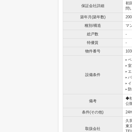
初
保証会社詳細
問
築年月(築年数)
20
種別/構造
マ
総戸数
-
特優賃
-
物件番号
103
ペ
室
エ
設備条件
バ
イ
防
◆
備考
公
条件(その他)
24
久
東京
取扱会社
TEL