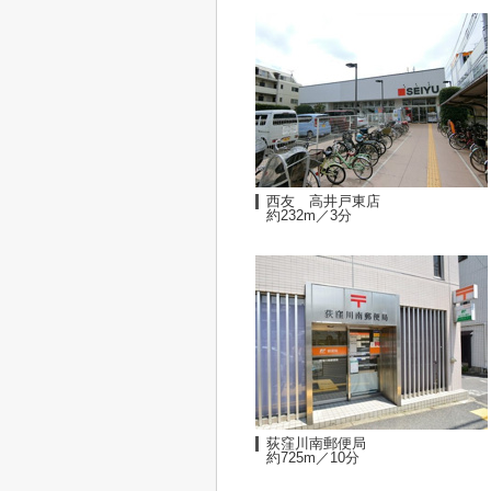
西友 高井戸東店
約232m／3分
荻窪川南郵便局
約725m／10分