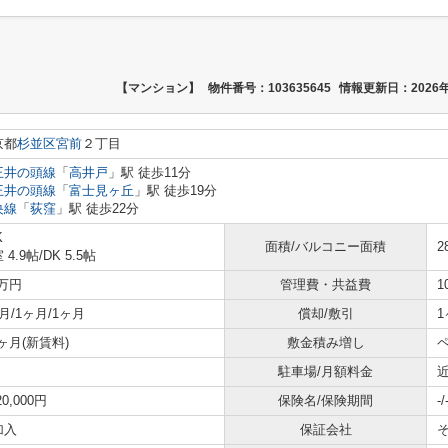
【マンション】
物件番号：103635645
情報更新日：2026年
京都
杉並区
宮前
２丁目
王井の頭線
「
高井戸
」駅 徒歩11分
王井の頭線
「
富士見ヶ丘
」駅 徒歩19分
央線
「
荻窪
」駅 徒歩22分
K
面積/バルコニー面積
2
 4.9帖
/
DK 5.5帖
3万円
管理費・共益費
1
月/1ヶ月/1ヶ月
償却/敷引
1
5ヶ月(新賃料)
敷金積み増し
ペ
駐車場/月額料金
近
20,000円
保険名/保険期間
-/
加入
保証会社