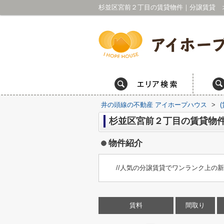
井の頭線の不動産 アイホープハウス
>
杉並区宮前２丁目の賃貸物
物件紹介
//人気の分譲賃貸でワンランク上の新生
賃料
間取り