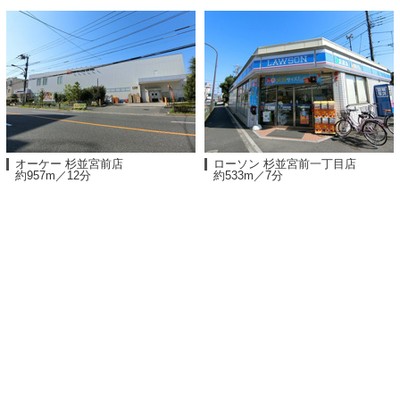
オーケー 杉並宮前店
ローソン 杉並宮前一丁目店
約957m／12分
約533m／7分