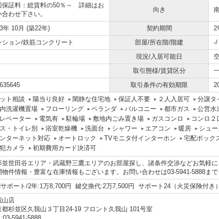
回保証料：総賃料の50％～ 詳細はお
向き
い合わせ下さい。
03年 10月 (築22年)
契約期間
2
ンション/鉄筋コンクリート
部屋/所在階/階建
-
現況/入居可能日
取引態様/賃貸区分
635645
取引条件の有効期限
2
ット相談
陽当り良好
閑静な住宅地
保証人不要
２人入居可
分譲タ
内洗濯機置場
フローリング
ベランダ
バルコニー
都市ガス
公営水
レベーター
電気有
駐輪場
敷地内ごみ置き場
ガスコンロ
コンロ２
ス・トイレ別
浴室乾燥機
洗面台
シャワー
エアコン
暖房
シュー
ンターネット対応
オートロック
TVモニタ付インターホン
宅配ボック
犯カメラ
初期費用カード決済可
杉並世田谷エリア・武蔵野三鷹エリアのお部屋探し、諸条件交渉などお気軽に
開物件情報・豊富な在庫情報もございます。お問い合わせは03-5941-5888ま
Hサポート/2年:1万8,700円 鍵交換代:2万7,500円 サポート24（火災保険付き）
我山店
都杉並区久我山３丁目24-19 フロント久我山 101号室
:03-5941-5888