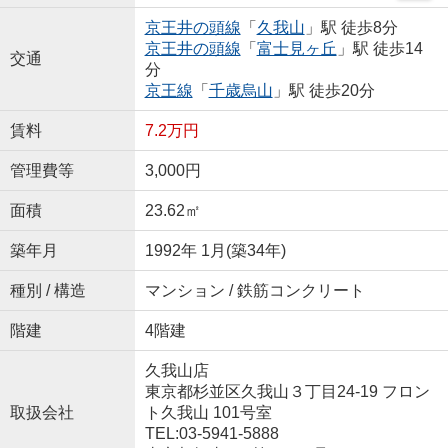
京王井の頭線
「
久我山
」駅 徒歩8分
京王井の頭線
「
富士見ヶ丘
」駅 徒歩14
交通
分
京王線
「
千歳烏山
」駅 徒歩20分
賃料
7.2万円
管理費等
3,000円
面積
23.62㎡
築年月
1992年 1月(築34年)
種別 / 構造
マンション / 鉄筋コンクリート
階建
4階建
久我山店
東京都杉並区久我山３丁目24-19 フロン
取扱会社
ト久我山 101号室
TEL:03-5941-5888