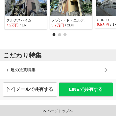
CHR90
グルクスハイムI
メゾン・ド・エルデーラ
6.5
万
円
/ 1
7.2
万
円
/ 1R
9.7
万
円
/ 2DK
こだわり特集
戸建の賃貸特集
メールで共有する
LINEで共有する
ページトップへ