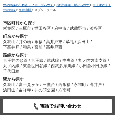
井の頭線の不動産 アイホープハウス
>
(賃貸)路線・駅から探す
>
京王電鉄京王
井の頭線
>
久我山駅
>
メゾンドクール
市区町村から探す
杉並区
/
三鷹市
/
世田谷区
/
府中市
/
武蔵野市
/
渋谷区
町名から探す
久我山
/
井の頭
/
永福
/
高井戸東
/
牟礼
/
浜田山
/
下高井戸
/
和泉
/
宮前
/
高井戸西
路線から探す
京王井の頭線
/
京王線
/
総武線
/
中央線
/
丸ノ内方南支線
/
丸ノ内線
/
東急世田谷線
/
西武多摩川線
/
小田急小田原線
/
千代田線
駅から探す
久我山
/
富士見ヶ丘
/
三鷹台
/
西永福
/
永福町
/
高井戸
/
浜田山
/
吉祥寺
/
井の頭公園
/
方南町
電話でお問い合わせ