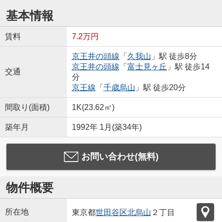
基本情報
賃料
7.2万円
京王井の頭線
「
久我山
」駅 徒歩8分
京王井の頭線
「
富士見ヶ丘
」駅 徒歩14
交通
分
京王線
「
千歳烏山
」駅 徒歩20分
間取り(面積)
1K(23.62㎡)
築年月
1992年 1月(築34年)
お問い合わせ(無料)
物件概要
所在地
東京都
世田谷区
北烏山
２丁目