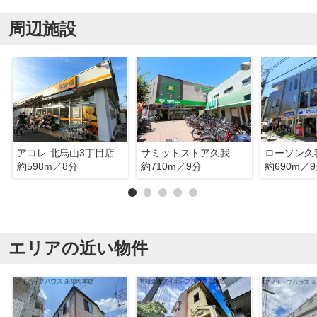
周辺施設
アコレ 北烏山3丁目店
サミットストア久我山店
ローソン久
約598m／8分
約710m／9分
約690m／
エリアの近い物件