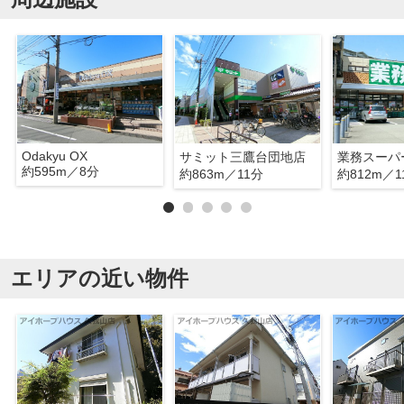
Odakyu OX
サミット三鷹台団地店
業務スーパ
約595m／8分
約863m／11分
約812m／1
エリアの近い物件