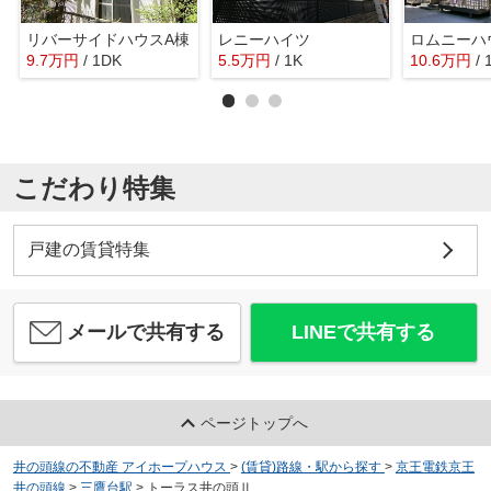
リバーサイドハウスA棟
レニーハイツ
ロムニーハ
9.7
万
円
/ 1DK
5.5
万
円
/ 1K
10.6
万
円
/
こだわり特集
戸建の賃貸特集
メールで共有する
LINEで共有する
ページトップへ
井の頭線の不動産 アイホープハウス
>
(賃貸)路線・駅から探す
>
京王電鉄京王
井の頭線
>
三鷹台駅
>
トーラス井の頭Ⅱ