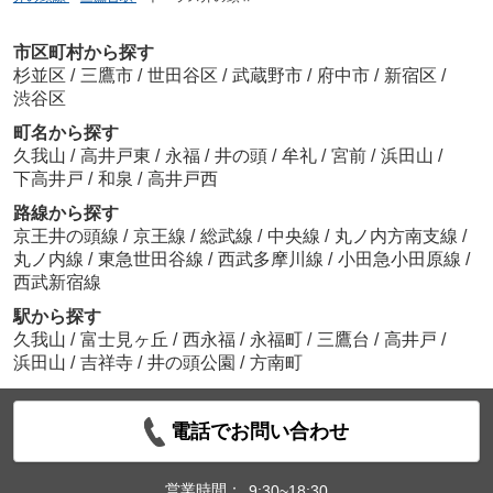
市区町村から探す
杉並区
/
三鷹市
/
世田谷区
/
武蔵野市
/
府中市
/
新宿区
/
渋谷区
町名から探す
久我山
/
高井戸東
/
永福
/
井の頭
/
牟礼
/
宮前
/
浜田山
/
下高井戸
/
和泉
/
高井戸西
路線から探す
京王井の頭線
/
京王線
/
総武線
/
中央線
/
丸ノ内方南支線
/
丸ノ内線
/
東急世田谷線
/
西武多摩川線
/
小田急小田原線
/
西武新宿線
駅から探す
久我山
/
富士見ヶ丘
/
西永福
/
永福町
/
三鷹台
/
高井戸
/
浜田山
/
吉祥寺
/
井の頭公園
/
方南町
電話でお問い合わせ
営業時間：
9:30~18:30