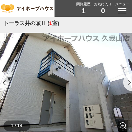
閲覧履歴
お気に入り
メニュー
1
0
トーラス井の頭Ⅱ (
1
室)
1 / 14