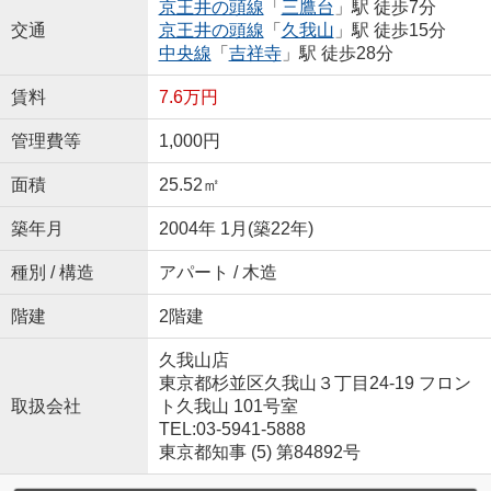
京王井の頭線
「
三鷹台
」駅 徒歩7分
交通
京王井の頭線
「
久我山
」駅 徒歩15分
中央線
「
吉祥寺
」駅 徒歩28分
賃料
7.6万円
管理費等
1,000円
面積
25.52㎡
築年月
2004年 1月(築22年)
種別 / 構造
アパート / 木造
階建
2階建
久我山店
東京都杉並区久我山３丁目24-19 フロン
取扱会社
ト久我山 101号室
TEL:03-5941-5888
東京都知事 (5) 第84892号