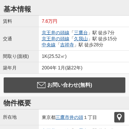
基本情報
賃料
7.6万円
京王井の頭線
「
三鷹台
」駅 徒歩7分
交通
京王井の頭線
「
久我山
」駅 徒歩15分
中央線
「
吉祥寺
」駅 徒歩28分
間取り(面積)
1K(25.52㎡)
築年月
2004年 1月(築22年)
お問い合わせ(無料)
物件概要
所在地
東京都
三鷹市
井の頭
１丁目