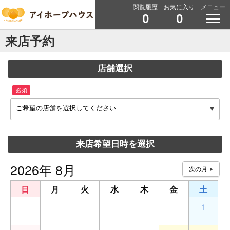
閲覧履歴
お気に入り
メニュー
0
0
来店予約
店舗選択
必須
ご希望の店舗を選択してください
来店希望日時を選択
2026年 8月
日
月
火
水
木
金
土
26
27
28
29
30
31
1