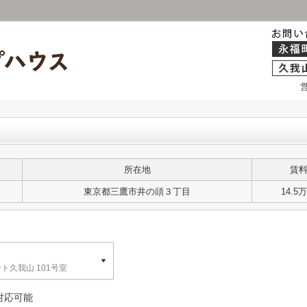
所在地
賃
東京都三鷹市井の頭３丁目
14.5
ト久我山 101号室
外対応可能
02号室