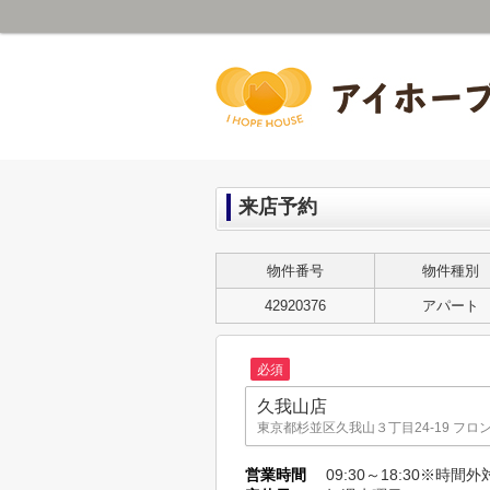
来店予約
物件番号
物件種別
42920376
アパート
必須
久我山店
東京都杉並区久我山３丁目24-19 フロン
永福町本店
営業時間
09:30～18:30※時間
東京都杉並区永福２丁目51-7 畠山方 1