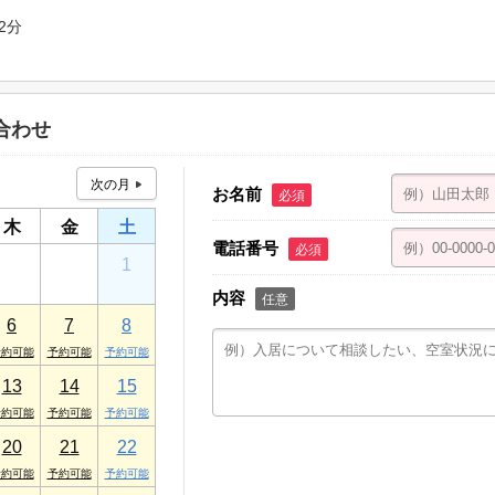
2分
ト久我山 101号室
合わせ
お名前
必須
木
金
土
電話番号
必須
30
31
1
内容
任意
6
7
8
13
14
15
20
21
22