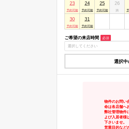
23
24
25
26
30
31
1
2
ご希望の来店時間
必須
選択中
物件のお問い
命は各店舗へ
弊社管理物件
よび入居者様
下さいませ。
営業目的など