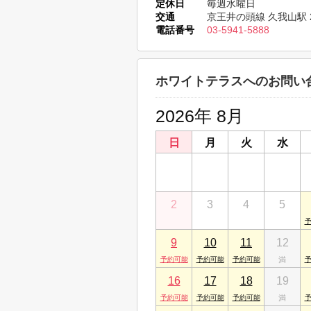
定休日
毎週水曜日
交通
京王井の頭線 久我山駅 
久我山店
電話番号
03-5941-5888
東京都杉並区久我山３丁目24-19 フロン
ホワイトテラスへのお問い
2026年 8月
日
月
火
水
26
27
28
29
2
3
4
5
9
10
11
12
16
17
18
19