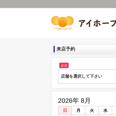
来店予約
必須
店舗を選択して下さい
永福町本店
東京都杉並区永福２丁目51-7 畠山方 1
2026年 8月
久我山店
東京都杉並区久我山３丁目24-19 フロン
日
月
火
水