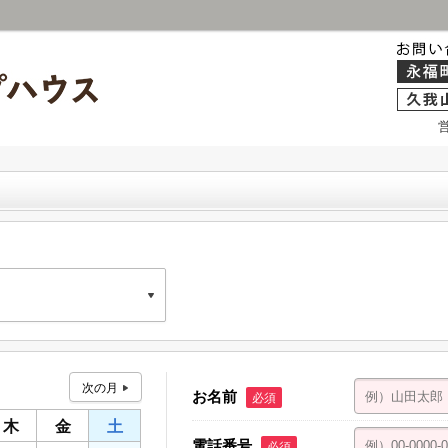
02号室
お名前
必須
ト久我山 101号室
木
金
土
電話番号
必須