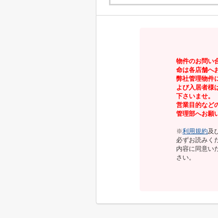
物件のお問い
命は各店舗へ
弊社管理物件
よび入居者様
下さいませ。
営業目的など
管理部へお願
※
利用規約
及
必ずお読みく
内容に同意い
さい。