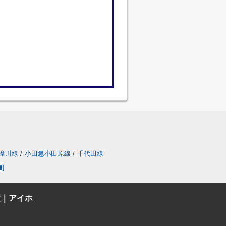
摩川線
/
小田急小田原線
/
千代田線
町
産｜アイホ