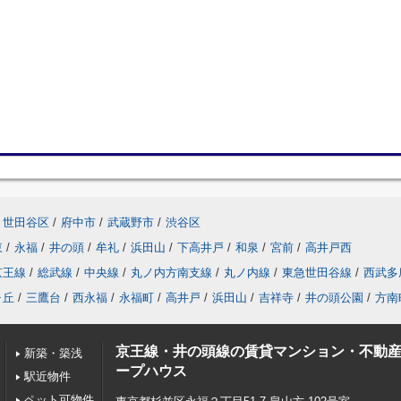
世田谷区
/
府中市
/
武蔵野市
/
渋谷区
東
/
永福
/
井の頭
/
牟礼
/
浜田山
/
下高井戸
/
和泉
/
宮前
/
高井戸西
京王線
/
総武線
/
中央線
/
丸ノ内方南支線
/
丸ノ内線
/
東急世田谷線
/
西武多
ヶ丘
/
三鷹台
/
西永福
/
永福町
/
高井戸
/
浜田山
/
吉祥寺
/
井の頭公園
/
方南
京王線・井の頭線の賃貸マンション・不動
新築・築浅
ープハウス
駅近物件
ペット可物件