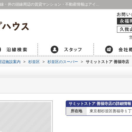
サミットストア 善福寺店情報ページ｜京王線・井の頭線周辺の賃貸マンション・不動産情報はアイホープハウス 永福町店・久我山店
営
周辺施設案内
>
杉並区
>
杉並区のスーパー
>
サミットストア 善福寺店
サミットストア 善福寺店の詳細情報
所在地
東京都杉並区善福寺１丁目3