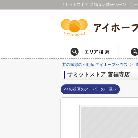
井の頭線の不動産 アイホープハウス
>
サミットストア 善福寺店
<<杉並区のスーパーの一覧へ