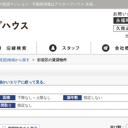
杉並区の物件一覧｜京王線・井の頭線周辺の賃貸マンション・不動産情報はアイホープハウス 永福町店・久我山店
営
(賃貸)地域から探す
>
杉並区の賃貸物件
細かいエリアに絞って見る。
面積
下限なし～上限なし
築年数
指定しない
間取り
指定なし
並び順：