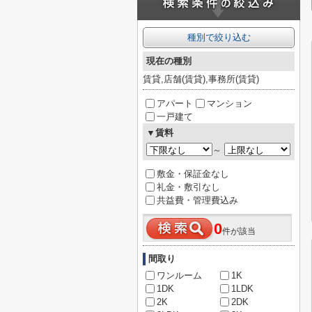
種別で絞り込む
現在の種別
賃貸,店舗(賃貸),事務所(賃貸)
アパート
マンション
一戸建て
▼賃料
～
敷金・保証金なし
礼金・敷引なし
共益費・管理費込み
0
件が該当
間取り
ワンルーム
1K
1DK
1LDK
2K
2DK