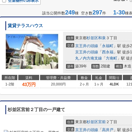
空室物件のみ表示
249
297
1-30
該当公開件数
棟 空き数
件
棟
賃貸テラスハウス
東京都
杉並区
和泉
３丁目
住所
交通
京王井の頭線
「
永福町
」駅 徒歩
京王井の頭線
「
西永福
」駅 徒歩1
丸ノ内方南支線
「
方南町
」駅 徒
築39年
2階建
木造
築年
階数
構造
所在階
賃料
管理費・共益費
敷金
礼金
間取り
43
万円
1-2階
20,000円
2ヶ月
1ヶ月
4LDK
12
杉並区宮前２丁目の一戸建て
東京都
杉並区
宮前
２丁目
住所
交通
京王井の頭線
「
高井戸
」駅 徒歩1