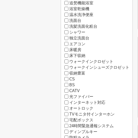
追焚機能浴室
浴室乾燥機
温水洗浄便座
洗面台
洗髪洗面化粧台
シャワー
独立洗面台
エアコン
床暖房
床下収納
ウォークインクロゼット
ウォークインシューズクロゼット
収納豊富
CS
BS
CATV
光ファイバー
インターネット対応
オートロック
TVモニタ付インターホン
宅配ボックス
24時間緊急通報システム
ディンプルキー
防犯カメラ