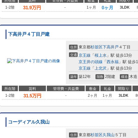
所在階
賃料
管理費・共益費
敷金
礼金
間取り
31.9
万円
0ヶ月
1-2階
-
1ヶ月
3LDK
下高井戸４丁目戸建
東京都
杉並区
下高井戸
４丁目
住所
交通
京王線
「
桜上水
」駅 徒歩13分
京王井の頭線
「
西永福
」駅 徒歩1
京王線
「
上北沢
」駅 徒歩13分
築12年
2階建
木造
築年
階数
構造
所在階
賃料
管理費・共益費
敷金
礼金
間取り
31.5
万円
1-2階
-
2ヶ月
1ヶ月
3LDK
8
コーディアル久我山
東京都
杉並区
久我山
５丁目
住所