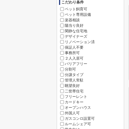
こだわり条件
ペット飼育可
ペット専用設備
楽器相談
陽当り良好
閑静な住宅地
デザイナーズ
リノベーション済
保証人不要
事務所可
２人入居可
バリアフリー
分割可
分譲タイプ
管理人常駐
眺望良好
二世帯住宅
フリーレント
カードキー
オープンハウス
外国人可
ガスコンロ設置可
ルームシェア可