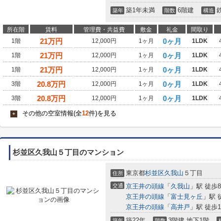
築1年未満
6階建
築年
階数
構造
所在階
賃料
管理費・共益費
敷金
礼金
間取り
21
万円
0ヶ月
1階
12,000円
1ヶ月
1LDK
21
万円
0ヶ月
1階
12,000円
1ヶ月
1LDK
21
万円
0ヶ月
1階
12,000円
1ヶ月
1LDK
20.8
万円
0ヶ月
3階
12,000円
1ヶ月
1LDK
20.8
万円
0ヶ月
3階
12,000円
1ヶ月
1LDK
その他の空室情報(全
12
件)を見る
+
杉並区久我山５丁目のマンション
東京都
杉並区
久我山
５丁目
住所
交通
京王井の頭線
「
久我山
」駅 徒歩
京王井の頭線
「
富士見ヶ丘
」駅 
京王井の頭線
「
高井戸
」駅 徒歩1
築22年
3階建 地下1階
築年
階数