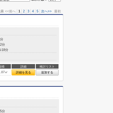
表示
<<前へ
1
2
3
4
5
次へ>>
最初
2分
2分
歩18分
面積
詳細
検討リスト
1.07㎡
詳細を見る
追加する
5分