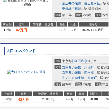
京王井の頭線
「
富士見ヶ丘
」駅 
中央線
「
荻窪
」駅 徒歩22分
築11年
2階建
木造
築年
階数
構造
所在階
賃料
管理費・共益費
敷金
礼金
間取り
42
万円
1-2階
-
1ヶ月
1ヶ月
4LDK＋1S(納戸)
大口コンパウンド
東京都
杉並区
和泉
３丁目
住所
交通
京王井の頭線
「
永福町
」駅 徒歩
京王井の頭線
「
西永福
」駅 徒歩1
丸ノ内方南支線
「
方南町
」駅 徒
築39年
2階建
木造
築年
階数
構造
所在階
賃料
管理費・共益費
敷金
礼金
間取り
42
万円
1-2階
20,000円
2ヶ月
1ヶ月
4LDK
13