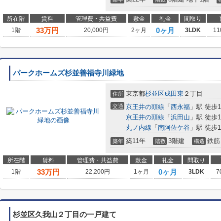
所在階
賃料
管理費・共益費
敷金
礼金
間取り
33
万円
0ヶ月
1階
20,000円
2ヶ月
3LDK
11
パークホームズ杉並善福寺川緑地
東京都
杉並区
成田東
２丁目
住所
交通
京王井の頭線
「
西永福
」駅 徒歩1
京王井の頭線
「
浜田山
」駅 徒歩1
丸ノ内線
「
南阿佐ケ谷
」駅 徒歩1
築11年
3階建
鉄筋
築年
階数
構造
所在階
賃料
管理費・共益費
敷金
礼金
間取り
33
万円
0ヶ月
1階
22,200円
1ヶ月
3LDK
7
杉並区久我山２丁目の一戸建て