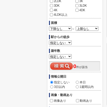
2LDK
3K
3DK
3LDK
4K
4DK
4LDK以上
面積
～
駅からの徒歩
築年数
0
件が該当
情報公開日
指定しない
本日
3日以内
1週間以内
画像・動画あり
画像あり
動画あり