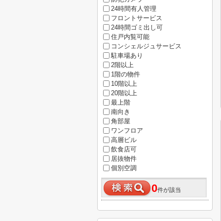
24時間有人管理
フロントサービス
24時間ゴミ出し可
住戸内覧可能
コンシェルジュサービス
駐車場あり
2階以上
1階の物件
10階以上
20階以上
最上階
南向き
角部屋
ワンフロア
高層ビル
飲食店可
居抜物件
個別空調
0
件が該当