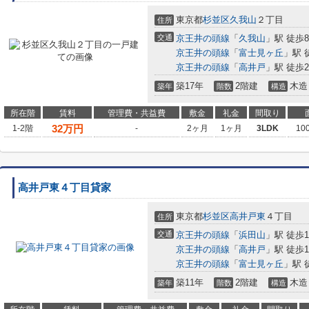
東京都
杉並区
久我山
２丁目
住所
交通
京王井の頭線
「
久我山
」駅 徒歩
京王井の頭線
「
富士見ヶ丘
」駅 
京王井の頭線
「
高井戸
」駅 徒歩2
築17年
2階建
木造
築年
階数
構造
所在階
賃料
管理費・共益費
敷金
礼金
間取り
32
万円
1-2階
-
2ヶ月
1ヶ月
3LDK
10
高井戸東４丁目貸家
東京都
杉並区
高井戸東
４丁目
住所
交通
京王井の頭線
「
浜田山
」駅 徒歩1
京王井の頭線
「
高井戸
」駅 徒歩1
京王井の頭線
「
富士見ヶ丘
」駅 
築11年
2階建
木造
築年
階数
構造