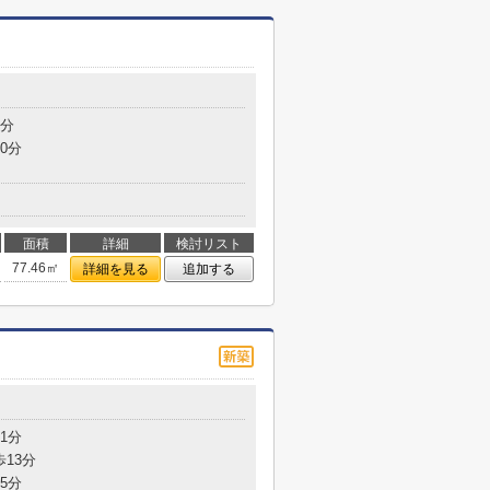
4分
0分
面積
詳細
検討リスト
77.46㎡
詳細を見る
追加する
1分
歩13分
5分