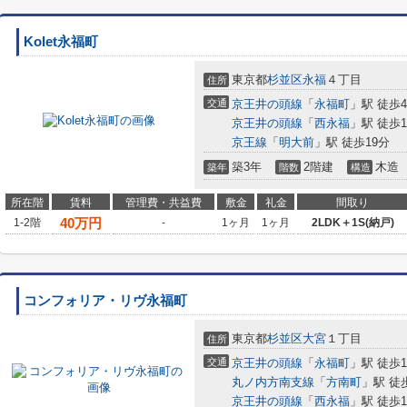
Kolet永福町
東京都
杉並区
永福
４丁目
住所
交通
京王井の頭線
「
永福町
」駅 徒歩
京王井の頭線
「
西永福
」駅 徒歩1
京王線
「
明大前
」駅 徒歩19分
築3年
2階建
木造
築年
階数
構造
所在階
賃料
管理費・共益費
敷金
礼金
間取り
40
万円
1-2階
-
1ヶ月
1ヶ月
2LDK＋1S(納戸)
コンフォリア・リヴ永福町
東京都
杉並区
大宮
１丁目
住所
交通
京王井の頭線
「
永福町
」駅 徒歩1
丸ノ内方南支線
「
方南町
」駅 徒
京王井の頭線
「
西永福
」駅 徒歩1