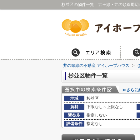
井の頭線の不動産 アイホープハウス
>
杉並区物件一覧
≫さらに
地域
杉並区
賃料
下限なし～上限なし
駅徒歩
指定しない
設備条件
指定なし