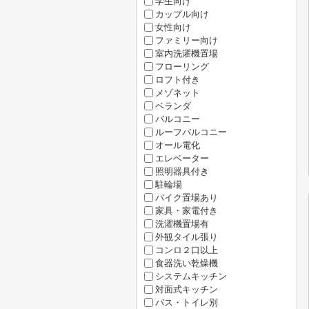
学生向け
カップル向け
女性向け
ファミリー向け
室内洗濯機置場
フローリング
ロフト付き
メゾネット
ベランダ
バルコニー
ルーフバルコニー
オール電化
エレベーター
照明器具付き
駐輪場
バイク置場あり
家具・家電付き
洗濯機置場有
外観タイル張り
コンロ２口以上
食器洗い乾燥機
システムキッチン
対面式キッチン
バス・トイレ別