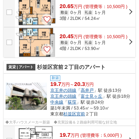
20.65
万
円
(管理費等：10,500円 )
0ヶ月
1ヶ月
敷金
礼金
3階 / 2LDK / 54.24㎡
20.45
万
円
(管理費等：10,500円 )
0ヶ月
1ヶ月
敷金
礼金
4階 / 2LDK / 53.90㎡
杉並区宮前２丁目のアパート
賃貸 | アパート
新築
19.7
20.3
万円～
万円
京王井の頭線
「
高井戸
」駅 徒歩13分
京王井の頭線
「
富士見ヶ丘
」駅 徒歩18分
中央線
「
荻窪
」駅 徒歩24分
築1年未満 / 53.45㎡～59.10㎡
東京都
杉並区
宮前
２丁目
◆大手ハウスメーカー新築 ◆充実設備＆２路線利用可能な好立地
19.7
万
円
(管理費等：5,000円 )