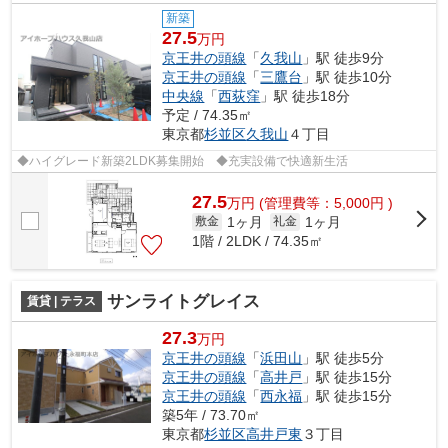
新築
27.5
万円
京王井の頭線
「
久我山
」駅 徒歩9分
京王井の頭線
「
三鷹台
」駅 徒歩10分
中央線
「
西荻窪
」駅 徒歩18分
予定 / 74.35㎡
東京都
杉並区
久我山
４丁目
◆ハイグレード新築2LDK募集開始 ◆充実設備で快適新生活
27.5
万
円
(管理費等：5,000円 )
1ヶ月
1ヶ月
敷金
礼金
1階 / 2LDK / 74.35㎡
サンライトグレイス
賃貸 | テラス
27.3
万円
京王井の頭線
「
浜田山
」駅 徒歩5分
京王井の頭線
「
高井戸
」駅 徒歩15分
京王井の頭線
「
西永福
」駅 徒歩15分
築5年 / 73.70㎡
東京都
杉並区
高井戸東
３丁目