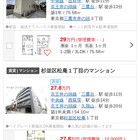
中央線
「
吉祥寺
」駅 徒歩11分
京王井の頭線
「
三鷹台
」駅 徒歩13分
築1年 / 75.58㎡
東京都
三鷹市
井の頭
３丁目
◆駅近・築浅テラスハウス募集開始 ◆ペット飼育可＆駐車場無料
29
万
円
(管理費等：- )
1ヶ月
1ヶ月
敷金
礼金
1-2階 / 3LDK / 75.58㎡
杉並区松庵１丁目のマンション
賃貸 | マンション
新築
27.8
万円
京王井の頭線
「
三鷹台
」駅 徒歩11分
中央線
「
西荻窪
」駅 徒歩14分
京王井の頭線
「
久我山
」駅 徒歩20分
築1年未満 / 54.10㎡
東京都
杉並区
松庵
１丁目
◆ハイグレード新築2LDK募集開始 ◆人気の設備が揃ってます
27.8
万
円
(管理費等：10,000円 )