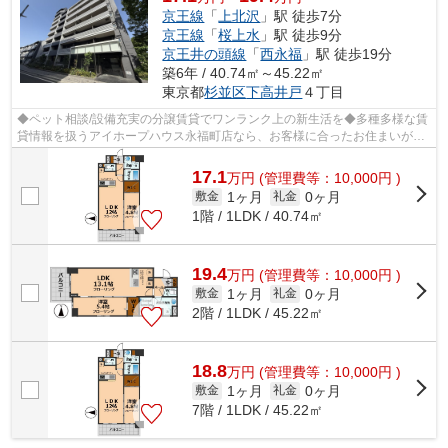
京王線
「
上北沢
」駅 徒歩7分
京王線
「
桜上水
」駅 徒歩9分
京王井の頭線
「
西永福
」駅 徒歩19分
築6年 / 40.74㎡～45.22㎡
東京都
杉並区
下高井戸
４丁目
◆ペット相談/設備充実の分譲賃貸でワンランク上の新生活を◆多種多様な賃
貸情報を扱うアイホープハウス永福町店なら、お客様に合ったお住まいがき
っと見つかります。お電話03-3327-7774...
17.1
万
円
(管理費等：10,000円 )
1ヶ月
0ヶ月
敷金
礼金
1階 / 1LDK / 40.74㎡
19.4
万
円
(管理費等：10,000円 )
1ヶ月
0ヶ月
敷金
礼金
2階 / 1LDK / 45.22㎡
18.8
万
円
(管理費等：10,000円 )
1ヶ月
0ヶ月
敷金
礼金
7階 / 1LDK / 45.22㎡