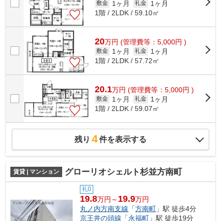
1ヶ月
1ヶ月
敷金
礼金
1階 / 2LDK / 59.10㎡
20
万
円
(管理費等：5,000円 )
1ヶ月
1ヶ月
敷金
礼金
1階 / 2LDK / 57.72㎡
20.1
万
円
(管理費等：5,000円 )
1ヶ月
1ヶ月
敷金
礼金
1階 / 2LDK / 59.07㎡
4
残り
件を表示する
グローリオシェルト杉並方南町
賃貸 | マンション
礼0
19.8
19.9
万円～
万円
丸ノ内方南支線
「
方南町
」駅 徒歩4分
京王井の頭線
「
永福町
」駅 徒歩19分