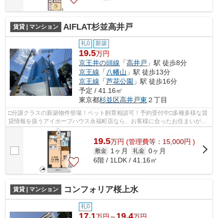
AIFLAT杉並高井戸
賃貸 | マンション
礼0
新築
19.5
万円
京王井の頭線
「
高井戸
」駅 徒歩8分
京王線
「
八幡山
」駅 徒歩13分
京王線
「
芦花公園
」駅 徒歩16分
予定 / 41.16㎡
東京都
杉並区
高井戸東
２丁目
□分譲クラスの新築物件登場！ペット飼育相談可！予約受付中□多種多様な賃
貸情報を扱うアイホープハウス永福町店なら、お客様に合ったお住まいがき
っと見つかります。お電話03-3327-777...
19.5
万
円
(管理費等：15,000円 )
1ヶ月
0ヶ月
敷金
礼金
6階 / 1LDK / 41.16㎡
コンフォリア桜上水
賃貸 | マンション
礼0
17.1
19.4
万円～
万円