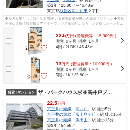
築1年 / 25.80㎡～45.48㎡
東京都
杉並区
高井戸東
２丁目
◆愛犬愛猫と共に新生活を/駅チカ＆充実設備が魅力の築浅マンション◆多種
多様な賃貸情報を扱うアイホープハウス永福町店なら、お客様に合ったお住
まいがきっと見つかります。お電話03-3...
22.5
万
円
(管理費等：15,000円 )
0ヶ月
1ヶ月
敷金
礼金
4階 / 2LDK / 45.48㎡
13
万
円
(管理費等：10,000円 )
0ヶ月
1ヶ月
敷金
礼金
5階 / 1K / 25.80㎡
ザ・パークハウス杉並高井戸プレイス
賃貸 | マンション
22.5
万円
京王井の頭線
「
高井戸
」駅 徒歩5分
京王井の頭線
「
富士見ヶ丘
」駅 徒歩15分
京王井の頭線
「
浜田山
」駅 徒歩15分
築9年 / 54.58㎡