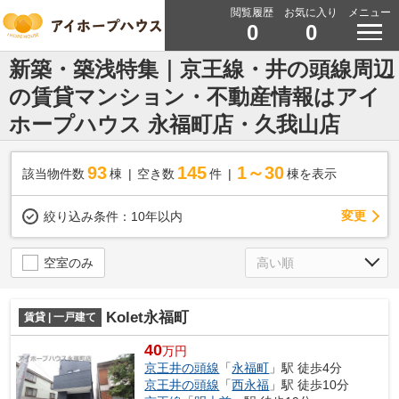
閲覧履歴
お気に入り
メニュー
0
0
新築・築浅特集｜京王線・井の頭線周辺
の賃貸マンション・不動産情報はアイ
ホープハウス 永福町店・久我山店
93
145
1～30
該当物件数
棟
空き数
件
棟を表示
変更
絞り込み条件：
10年以内
空室のみ
Kolet永福町
賃貸 | 一戸建て
40
万円
京王井の頭線
「
永福町
」駅 徒歩4分
京王井の頭線
「
西永福
」駅 徒歩10分