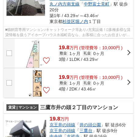
丸ノ内方南支線
「
中野富士見町
」駅 徒歩
20分
築1年 / 43.29㎡～43.46㎡
東京都
杉並区
堀ノ内
１丁目
■猫飼育専用マンション♪キャットウォーク等あり♪充実設備！□多種多様な賃
貸情報を扱うアイホープハウス永福町店なら、お客様に合ったお住まいがき
っと見つかります。お電話03-3327-777...
19.8
万
円
(管理費等：10,000円 )
1ヶ月
0ヶ月
敷金
礼金
3階 / 1LDK / 43.29㎡
19.9
万
円
(管理費等：10,000円 )
1ヶ月
0ヶ月
敷金
礼金
4階 / 2DK / 43.46㎡
三鷹市井の頭２丁目のマンション
賃貸 | マンション
19.8
万円
京王井の頭線
「
井の頭公園
」駅 徒歩6分
京王井の頭線
「
三鷹台
」駅 徒歩9分
中央線
「
吉祥寺
」駅 徒歩16分