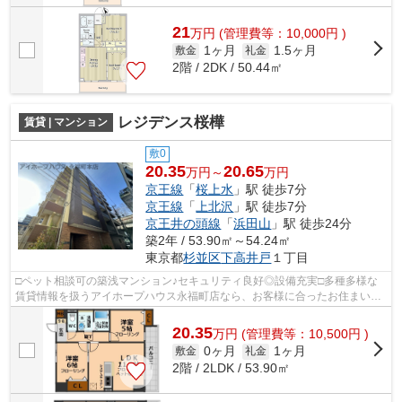
21
万
円
(管理費等：10,000円 )
1ヶ月
1.5ヶ月
敷金
礼金
2階 / 2DK / 50.44㎡
レジデンス桜樺
賃貸 | マンション
敷0
20.35
20.65
万円～
万円
京王線
「
桜上水
」駅 徒歩7分
京王線
「
上北沢
」駅 徒歩7分
京王井の頭線
「
浜田山
」駅 徒歩24分
築2年 / 53.90㎡～54.24㎡
東京都
杉並区
下高井戸
１丁目
□ペット相談可の築浅マンション♪セキュリティ良好◎設備充実□多種多様な
賃貸情報を扱うアイホープハウス永福町店なら、お客様に合ったお住まいが
きっと見つかります。お電話03-3327-777...
20.35
万
円
(管理費等：10,500円 )
0ヶ月
1ヶ月
敷金
礼金
2階 / 2LDK / 53.90㎡