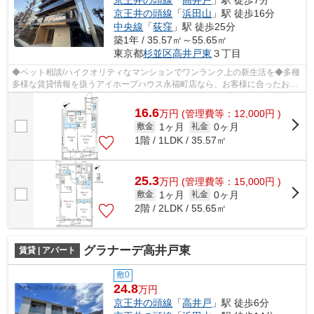
京王井の頭線
「
高井戸
」駅 徒歩7分
京王井の頭線
「
浜田山
」駅 徒歩16分
中央線
「
荻窪
」駅 徒歩25分
築1年 / 35.57㎡～55.65㎡
東京都
杉並区
高井戸東
３丁目
◆ペット相談/ハイクオリティなマンションでワンランク上の新生活を◆多種
多様な賃貸情報を扱うアイホープハウス永福町店なら、お客様に合ったお住
まいがきっと見つかります。お電話03-3...
16.6
万
円
(管理費等：12,000円 )
1ヶ月
0ヶ月
敷金
礼金
1階 / 1LDK / 35.57㎡
25.3
万
円
(管理費等：15,000円 )
1ヶ月
0ヶ月
敷金
礼金
2階 / 2LDK / 55.65㎡
グラナーデ高井戸東
賃貸 | アパート
敷0
24.8
万円
京王井の頭線
「
高井戸
」駅 徒歩6分