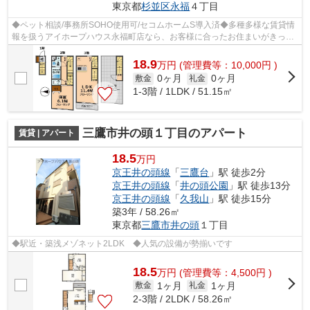
東京都
杉並区
永福
４丁目
◆ペット相談/事務所SOHO使用可/セコムホームS導入済◆多種多様な賃貸情
報を扱うアイホープハウス永福町店なら、お客様に合ったお住まいがきっと
見つかります。お電話03-3327-7774からご...
18.9
万
円
(管理費等：10,000円 )
0ヶ月
0ヶ月
敷金
礼金
1-3階 / 1LDK / 51.15㎡
三鷹市井の頭１丁目のアパート
賃貸 | アパート
18.5
万円
京王井の頭線
「
三鷹台
」駅 徒歩2分
京王井の頭線
「
井の頭公園
」駅 徒歩13分
京王井の頭線
「
久我山
」駅 徒歩15分
築3年 / 58.26㎡
東京都
三鷹市
井の頭
１丁目
◆駅近・築浅メゾネット2LDK ◆人気の設備が勢揃いです
18.5
万
円
(管理費等：4,500円 )
1ヶ月
1ヶ月
敷金
礼金
2-3階 / 2LDK / 58.26㎡