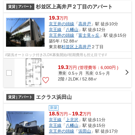
杉並区上高井戸２丁目のアパート
賃貸 | アパート
19.3
万円
京王井の頭線
「
高井戸
」駅 徒歩10分
京王線
「
八幡山
」駅 徒歩12分
京王井の頭線
「
富士見ヶ丘
」駅 徒歩15分
築5年 / 52.88㎡
東京都
杉並区
上高井戸
２丁目
//築浅オートロック付き2LDK募集開始//初期費用も控え目です//
19.3
万
円
(管理費等：6,000円 )
0.5ヶ月
0.5ヶ月
敷金
礼金
2階 / 2LDK / 52.88㎡
エクラス浜田山
賃貸 | アパート
新築
18.5
19.2
万円～
万円
京王線
「
上北沢
」駅 徒歩11分
京王線
「
八幡山
」駅 徒歩15分
京王井の頭線
「
浜田山
」駅 徒歩17分