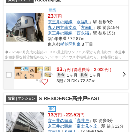
新築
23
万円
京王井の頭線
「
永福町
」駅 徒歩9分
丸ノ内方南支線
「
方南町
」駅 徒歩15分
京王井の頭線
「
西永福
」駅 徒歩15分
築1年未満 / 72.87㎡
東京都
杉並区
和泉
３丁目
◆2026年3月完成の新築2ＬＤＫ/最上階ワンフロア/駅から商店街の一本道◆
多種多様な賃貸情報を扱うアイホープハウス永福町店なら、お客様に合った
お住まいがきっと見つかります。お電話0...
23
万
円
(管理費等：3,000円 )
1ヶ月
1ヶ月
敷金
礼金
3階 / 2LDK / 72.87㎡
S-RESIDENCE高井戸EAST
賃貸 | マンション
敷0
13
22.5
万円～
万円
京王井の頭線
「
高井戸
」駅 徒歩3分
京王井の頭線
「
富士見ヶ丘
」駅 徒歩12分
京王線
「
八幡山
」駅 徒歩19分