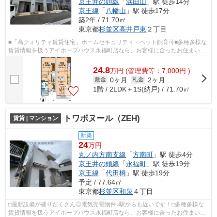
京王井の頭線
「
浜田山
」駅 徒歩14分
京王線
「
八幡山
」駅 徒歩17分
築2年 / 71.70㎡
東京都
杉並区
高井戸東
２丁目
■「高クォリティ賃貸住宅」ホームセキュリティ・ペット飼育可■多種多様な
賃貸情報を扱うアイホープハウス永福町店なら、お客様に合ったお住まいが
きっと見つかります。お電話03-3327-7...
24.8
万
円
(管理費等：7,000円 )
0ヶ月
2ヶ月
敷金
礼金
1階 / 2LDK＋1S(納戸) / 71.70㎡
トワボヌール（ZEH)
賃貸 | マンション
新築
24
万円
丸ノ内方南支線
「
方南町
」駅 徒歩4分
京王井の頭線
「
永福町
」駅 徒歩19分
京王線
「
代田橋
」駅 徒歩19分
予定 / 77.64㎡
東京都
杉並区
和泉
４丁目
□最新設備が盛りだくさん◎電気売電物件♪駅からも近いです！□多種多様な
賃貸情報を扱うアイホープハウス永福町店なら、お客様に合ったお住まいが