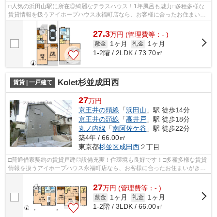
□人気の浜田山駅に所在◎綺麗なテラスハウス！1坪風呂も魅力□多種多様な
賃貸情報を扱うアイホープハウス永福町店なら、お客様に合ったお住まいが
きっと見つかります。お電話03-3327-777...
27.3
万
円
(管理費等：- )
1ヶ月
1ヶ月
敷金
礼金
1-2階 / 2LDK / 73.70㎡
Kolet杉並成田西
賃貸 | 一戸建て
27
万円
京王井の頭線
「
浜田山
」駅 徒歩14分
京王井の頭線
「
高井戸
」駅 徒歩18分
丸ノ内線
「
南阿佐ケ谷
」駅 徒歩22分
築4年 / 66.00㎡
東京都
杉並区
成田西
２丁目
□普通借家契約の賃貸戸建◎設備充実！住環境も良好です！□多種多様な賃貸
情報を扱うアイホープハウス永福町店なら、お客様に合ったお住まいがきっ
と見つかります。お電話03-3327-7774か...
27
万
円
(管理費等：- )
1ヶ月
1ヶ月
敷金
礼金
1-2階 / 3LDK / 66.00㎡