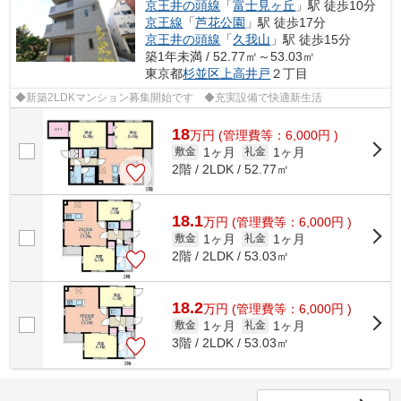
京王井の頭線
「
富士見ヶ丘
」駅 徒歩10分
京王線
「
芦花公園
」駅 徒歩17分
京王井の頭線
「
久我山
」駅 徒歩15分
築1年未満 / 52.77㎡～53.03㎡
東京都
杉並区
上高井戸
２丁目
◆新築2LDKマンション募集開始です ◆充実設備で快適新生活
18
万
円
(管理費等：6,000円 )
1ヶ月
1ヶ月
敷金
礼金
2階 / 2LDK / 52.77㎡
18.1
万
円
(管理費等：6,000円 )
1ヶ月
1ヶ月
敷金
礼金
2階 / 2LDK / 53.03㎡
18.2
万
円
(管理費等：6,000円 )
1ヶ月
1ヶ月
敷金
礼金
3階 / 2LDK / 53.03㎡