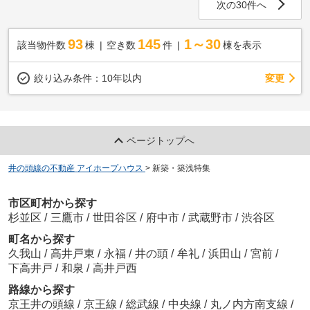
次の30件へ
93
145
1～30
該当物件数
棟
空き数
件
棟を表示
変更
絞り込み条件：
10年以内
ページトップへ
井の頭線の不動産 アイホープハウス
>
新築・築浅特集
市区町村から探す
杉並区
/
三鷹市
/
世田谷区
/
府中市
/
武蔵野市
/
渋谷区
町名から探す
久我山
/
高井戸東
/
永福
/
井の頭
/
牟礼
/
浜田山
/
宮前
/
下高井戸
/
和泉
/
高井戸西
路線から探す
京王井の頭線
/
京王線
/
総武線
/
中央線
/
丸ノ内方南支線
/