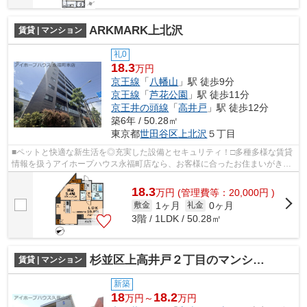
ARKMARK上北沢
賃貸 | マンション
礼0
18.3
万円
京王線
「
八幡山
」駅 徒歩9分
京王線
「
芦花公園
」駅 徒歩11分
京王井の頭線
「
高井戸
」駅 徒歩12分
築6年 / 50.28㎡
東京都
世田谷区
上北沢
５丁目
■ペットと快適な新生活を◎充実した設備とセキュリティ！□多種多様な賃貸
情報を扱うアイホープハウス永福町店なら、お客様に合ったお住まいがきっ
と見つかります。お電話03-3327-7774か...
18.3
万
円
(管理費等：20,000円 )
1ヶ月
0ヶ月
敷金
礼金
3階 / 1LDK / 50.28㎡
杉並区上高井戸２丁目のマンション
賃貸 | マンション
新築
18
18.2
万円～
万円