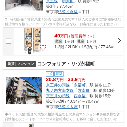
京王線
「
明大前
」駅 徒歩19分
築3年 / 77.46㎡
東京都
杉並区
永福
４丁目
□一等地所在☆賃貸戸建！築浅☆設備充実です！購入のご参考に□多種多様な
賃貸情報を扱うアイホープハウス永福町店なら、お客様に合ったお住まいが
きっと見つかります。お電話03-3327-777...
40
万
円
(管理費等：- )
1ヶ月
1ヶ月
敷金
礼金
1-2階 / 2LDK＋1S(納戸) / 77.46㎡
コンフォリア・リヴ永福町
賃貸 | マンション
礼0
新築
20.8
33.9
万円～
万円
京王井の頭線
「
永福町
」駅 徒歩11分
丸ノ内方南支線
「
方南町
」駅 徒歩13分
京王井の頭線
「
西永福
」駅 徒歩15分
築1年未満 / 40.34㎡～70.47㎡
東京都
杉並区
大宮
１丁目
◆ペット犬猫2匹まで大型犬相談/礼金なしの新築マンション◆多種多様な賃
貸情報を扱うアイホープハウス永福町店なら、お客様に合ったお住まいがき
っと見つかります。お電話03-3327-7774...