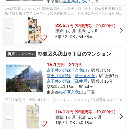
東京都
杉並区
高井戸東
３丁目
□分譲賃貸マンション！高設備♪高セキュリティ◎ペットもOk□多種多様な賃
貸情報を扱うアイホープハウス永福町店なら、お客様に合ったお住まいがき
っと見つかります。お電話03-3327-7774...
22.5
万
円
(管理費等：20,000円 )
1ヶ月
1ヶ月
敷金
礼金
6階 / 2LDK / 54.58㎡
杉並区久我山５丁目のマンション
賃貸 | マンション
15.1
21
万円～
万円
京王井の頭線
「
久我山
」駅 徒歩5分
京王井の頭線
「
富士見ヶ丘
」駅 徒歩7分
京王井の頭線
「
高井戸
」駅 徒歩16分
築5年 / 40.18㎡～50.44㎡
東京都
杉並区
久我山
５丁目
//2021年完成・待望の駅近ハイグレードマンションです//先行募集スタート//
15.1
万
円
(管理費等：10,000円 )
1ヶ月
1.5ヶ月
敷金
礼金
1階 / 1LDK / 40.18㎡