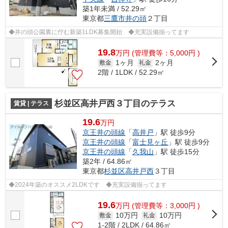
築1年未満 / 52.29㎡
東京都
三鷹市
井の頭
２丁目
◆井の頭公園裏に佇む新築1LDK募集開始 ◆充実設備揃ってます
19.8
万
円
(管理費等：5,000円 )
1ヶ月
2ヶ月
敷金
礼金
2階 / 1LDK / 52.29㎡
杉並区高井戸西３丁目のテラス
賃貸 | テラス
19.6
万円
京王井の頭線
「
高井戸
」駅 徒歩9分
京王井の頭線
「
富士見ヶ丘
」駅 徒歩9分
京王井の頭線
「
久我山
」駅 徒歩15分
築2年 / 64.86㎡
東京都
杉並区
高井戸西
３丁目
◆2024年築のオススメ2LDKです ◆充実設備揃ってます
19.6
万
円
(管理費等：3,000円 )
10万円
10万円
敷金
礼金
1-2階 / 2LDK / 64.86㎡