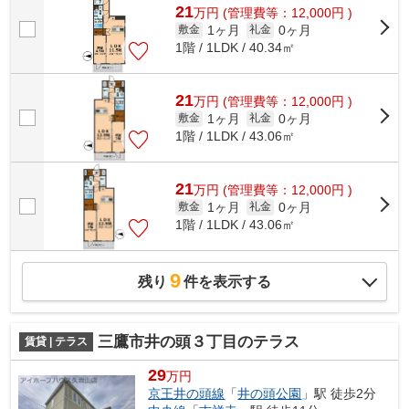
21
万
円
(管理費等：12,000円 )
1ヶ月
0ヶ月
敷金
礼金
1階 / 1LDK / 40.34㎡
21
万
円
(管理費等：12,000円 )
1ヶ月
0ヶ月
敷金
礼金
1階 / 1LDK / 43.06㎡
21
万
円
(管理費等：12,000円 )
1ヶ月
0ヶ月
敷金
礼金
1階 / 1LDK / 43.06㎡
9
残り
件を表示する
三鷹市井の頭３丁目のテラス
賃貸 | テラス
29
万円
京王井の頭線
「
井の頭公園
」駅 徒歩2分