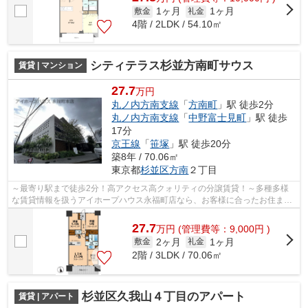
1ヶ月
1ヶ月
敷金
礼金
4階 / 2LDK / 54.10㎡
シティテラス杉並方南町サウス
賃貸 | マンション
27.7
万円
丸ノ内方南支線
「
方南町
」駅 徒歩2分
丸ノ内方南支線
「
中野富士見町
」駅 徒歩
17分
京王線
「
笹塚
」駅 徒歩20分
築8年 / 70.06㎡
東京都
杉並区
方南
２丁目
～最寄り駅まで徒歩2分！高アクセス高クォリティの分譲賃貸！～多種多様
な賃貸情報を扱うアイホープハウス永福町店なら、お客様に合ったお住まい
がきっと見つかります。お電話03-3327-...
27.7
万
円
(管理費等：9,000円 )
2ヶ月
1ヶ月
敷金
礼金
2階 / 3LDK / 70.06㎡
杉並区久我山４丁目のアパート
賃貸 | アパート