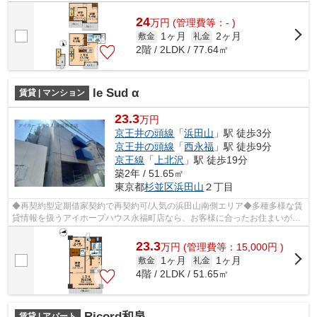
きっと見つかります。お電話03-3327-777...
24
万
円
(管理費等：- )
1ヶ月
2ヶ月
敷金
礼金
2階 / 2LDK / 77.64㎡
le Sud α
賃貸 | マンション
23.3
万円
京王井の頭線
「
浜田山
」駅 徒歩3分
京王井の頭線
「
西永福
」駅 徒歩9分
京王線
「
上北沢
」駅 徒歩19分
築2年 / 51.65㎡
東京都
杉並区
浜田山
２丁目
◆再契約型定期借家契約で再契約可/人気の浜田山南側エリア◆多種多様な賃
貸情報を扱うアイホープハウス永福町店なら、お客様に合ったお住まいがき
っと見つかります。お電話03-3327-7774...
23.3
万
円
(管理費等：15,000円 )
1ヶ月
1ヶ月
敷金
礼金
4階 / 2LDK / 51.65㎡
Ricord和泉
賃貸 | アパート