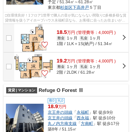
予定 / 51.34㎡～61.28㎡
東京都
杉並区
下高井戸
５丁目
□住環境良好！1フロア1世帯で隣人の音が気にならない間取り□多種多様な賃
貸情報を扱うアイホープハウス永福町店なら、お客様に合ったお住まいがき
っと見つかります。お電話03-3327-777...
18.5
万
円
(管理費等：4,000円 )
1ヶ月
1ヶ月
敷金
礼金
1階 / 1LK＋1S(納戸) / 51.34㎡
19.2
万
円
(管理費等：4,000円 )
1ヶ月
1ヶ月
敷金
礼金
2階 / 2LDK / 61.28㎡
Refuge O Forest Ⅲ
賃貸 | マンション
敷0
礼0
18.9
万円
京王井の頭線
「
永福町
」駅 徒歩9分
京王井の頭線
「
西永福
」駅 徒歩10分
丸ノ内方南支線
「
方南町
」駅 徒歩17分
築8年 / 51.15㎡