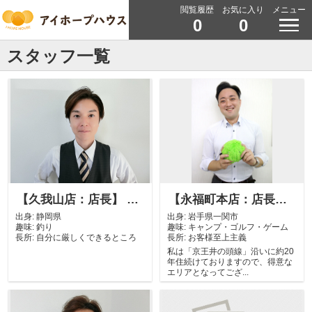
閲覧履歴
お気に入り
メニュー
0
0
スタッフ一覧
【久我山店：店長】 福嶋 健太
【永福町本店：店長】 佐々木 総
出身:
静岡県
出身:
岩手県一関市
趣味:
釣り
趣味:
キャンプ・ゴルフ・ゲーム
長所:
自分に厳しくできるところ
長所:
お客様至上主義
私は「京王井の頭線」沿いに約20
年住続けておりますので、得意な
エリアとなってござ...