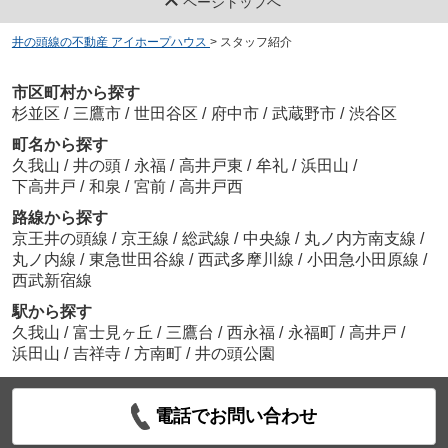
ページトップへ
井の頭線の不動産 アイホープハウス
>
スタッフ紹介
市区町村から探す
杉並区
/
三鷹市
/
世田谷区
/
府中市
/
武蔵野市
/
渋谷区
町名から探す
久我山
/
井の頭
/
永福
/
高井戸東
/
牟礼
/
浜田山
/
下高井戸
/
和泉
/
宮前
/
高井戸西
路線から探す
京王井の頭線
/
京王線
/
総武線
/
中央線
/
丸ノ内方南支線
/
丸ノ内線
/
東急世田谷線
/
西武多摩川線
/
小田急小田原線
/
西武新宿線
駅から探す
久我山
/
富士見ヶ丘
/
三鷹台
/
西永福
/
永福町
/
高井戸
/
浜田山
/
吉祥寺
/
方南町
/
井の頭公園
電話でお問い合わせ