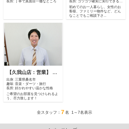
長所:
丁寧で真面目一徹なところ
長所:
コツコツ確実に実行できると
ころ。
初めてのお一人暮らし、女性のお
客様、ファミリー物件など、どん
なことでもご相談下さ...
【久我山店：営業】 髙田 康介
出身:
三重県桑名市
趣味:
音楽・ダーツ・旅行
長所:
好かれやすい温かな性格
ご希望のお部屋を見つけられるよ
う、尽力致します！
7
全スタッフ：
名 1～7名表示