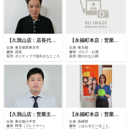
【久我山店：店長代理】 新井 啓泰
【永福町本店：営業】大木 智也
出身:
東京都西東京市
出身:
東京都
趣味:
温泉
趣味:
ゴルフ・お酒
長所:
ポジティブで前向きなところ
長所:
穏やかな人柄
【久我山店：営業主任】 小山 幸紘
【永福町本店：営業】山口 愛加
出身:
東京都小平市
出身:
長崎県
趣味:
野球（プレイヤー）
趣味:
ごはんをたべること。