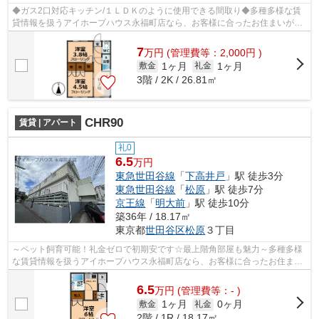
◆ガス2口対応キッチン/１ＬＤＫのように使用できる間取り◆多種多様な賃
貸情報を扱うアイホープハウス永福町店なら、お客様に合ったお住まいがき
っと見つかります。お電話03-3327-7774...
7
万
円
(管理費等：2,000円 )
1ヶ月
1ヶ月
敷金
礼金
3階 / 2K / 26.81㎡
CHR90
賃貸 | アパート
礼0
6.5
万円
東急世田谷線
「
下高井戸
」駅 徒歩3分
東急世田谷線
「
松原
」駅 徒歩7分
京王線
「
明大前
」駅 徒歩10分
築36年 / 18.17㎡
東京都
世田谷区
松原
３丁目
～ペット飼育可能！礼金ゼロで初期安です☆最上階角部屋も魅力～多種多様
な賃貸情報を扱うアイホープハウス永福町店なら、お客様に合ったお住まい
がきっと見つかります。お電話03-3327-...
6.5
万
円
(管理費等：- )
1ヶ月
0ヶ月
敷金
礼金
2階 / 1R / 18.17㎡