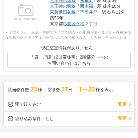
京王井の頭線
「
永福町
」駅 徒歩3分
京王井の頭線
「
西永福
」駅 徒歩10分
東急世田谷線
「
下高井戸
」駅 徒歩12分
築56年
東京都
杉並区
永福
２丁目
～全面リフォーム済／戸建てタイプで隣人への配慮が要りません～多種多様
な賃貸情報を扱うアイホープハウス永福町店なら、お客様に合ったお住まい
がきっと見つかります。お電話03-3327...
現在空室情報がありません。
「貸一戸建（2世帯住宅）2階部分」への
お問い合わせはこちら
23
27
1～23
該当物件数
棟
空き数
件
棟を表示
駅で絞り込む
変更
変更
絞り込み条件：
なし