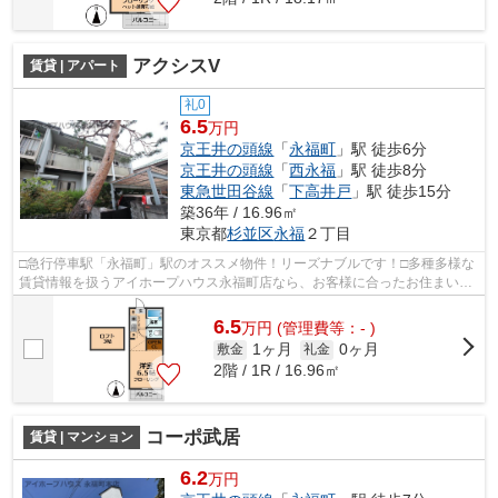
アクシスV
賃貸 | アパート
礼0
6.5
万円
京王井の頭線
「
永福町
」駅 徒歩6分
京王井の頭線
「
西永福
」駅 徒歩8分
東急世田谷線
「
下高井戸
」駅 徒歩15分
築36年 / 16.96㎡
東京都
杉並区
永福
２丁目
□急行停車駅「永福町」駅のオススメ物件！リーズナブルです！□多種多様な
賃貸情報を扱うアイホープハウス永福町店なら、お客様に合ったお住まいが
きっと見つかります。お電話03-3327-7...
6.5
万
円
(管理費等：- )
1ヶ月
0ヶ月
敷金
礼金
2階 / 1R / 16.96㎡
コーポ武居
賃貸 | マンション
6.2
万円