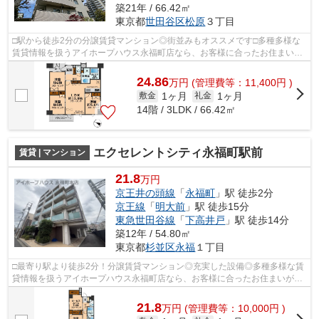
築21年 / 66.42㎡
東京都
世田谷区
松原
３丁目
□駅から徒歩2分の分譲賃貸マンション◎街並みもオススメです□多種多様な
賃貸情報を扱うアイホープハウス永福町店なら、お客様に合ったお住まいが
きっと見つかります。お電話03-3327-777...
24.86
万
円
(管理費等：11,400円 )
1ヶ月
1ヶ月
敷金
礼金
14階 / 3LDK / 66.42㎡
エクセレントシティ永福町駅前
賃貸 | マンション
21.8
万円
京王井の頭線
「
永福町
」駅 徒歩2分
京王線
「
明大前
」駅 徒歩15分
東急世田谷線
「
下高井戸
」駅 徒歩14分
築12年 / 54.80㎡
東京都
杉並区
永福
１丁目
□最寄り駅より徒歩2分！分譲賃貸マンション◎充実した設備◎多種多様な賃
貸情報を扱うアイホープハウス永福町店なら、お客様に合ったお住まいがき
っと見つかります。お電話03-3327-7774...
21.8
万
円
(管理費等：10,000円 )