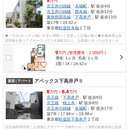
9
万円
京王井の頭線
「
永福町
」駅 徒歩4分
京王井の頭線
「
西永福
」駅 徒歩12分
東急世田谷線
「
下高井戸
」駅 徒歩13分
築17年 / 24.42㎡
東京都
杉並区
永福
２丁目
◆ＩＨ2口キッチン/使いやすい間取りと充実した設備が魅力◆多種多様な賃
貸情報を扱うアイホープハウス永福町店なら、お客様に合ったお住まいがき
っと見つかります。お電話03-3327-7774...
9
万
円
(管理費等：2,000円 )
1ヶ月
1ヶ月
敷金
礼金
1階 / 1K / 24.42㎡
アペックス下高井戸Ⅱ
賃貸 | アパート
8
8.4
万円～
万円
京王線
「
下高井戸
」駅 徒歩9分
京王線
「
桜上水
」駅 徒歩8分
京王井の頭線
「
永福町
」駅 徒歩17分
築7年 / 17.88㎡～19.98㎡
東京都
杉並区
下高井戸
２丁目
□2沿線利用可能！お洒落なデザイナーズ物件◎ネット無料□多種多様な賃貸