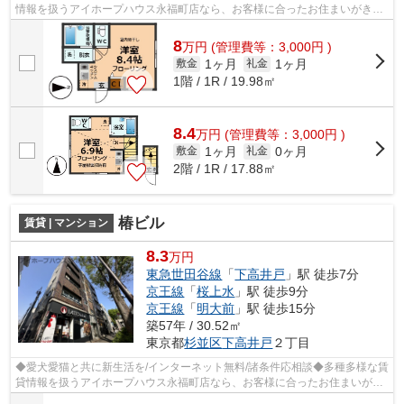
情報を扱うアイホープハウス永福町店なら、お客様に合ったお住まいがきっ
と見つかります。お電話03-3327-7774か...
8
万
円
(管理費等：3,000円 )
1ヶ月
1ヶ月
敷金
礼金
1階 / 1R / 19.98㎡
8.4
万
円
(管理費等：3,000円 )
1ヶ月
0ヶ月
敷金
礼金
2階 / 1R / 17.88㎡
椿ビル
賃貸 | マンション
8.3
万円
東急世田谷線
「
下高井戸
」駅 徒歩7分
京王線
「
桜上水
」駅 徒歩9分
京王線
「
明大前
」駅 徒歩15分
築57年 / 30.52㎡
東京都
杉並区
下高井戸
２丁目
◆愛犬愛猫と共に新生活を/インターネット無料/諸条件応相談◆多種多様な賃
貸情報を扱うアイホープハウス永福町店なら、お客様に合ったお住まいがき
っと見つかります。お電話03-3327-777...