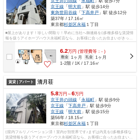
京王井の頭線
「
永福町
」駅 徒歩7分
京王線
「
明大前
」駅 徒歩14分
東急世田谷線
「
下高井戸
」駅 徒歩12分
築37年 / 17.16㎡
東京都
杉並区
永福
１丁目
■屋上があります！珍しい間取り！早めに当社へ御連絡を□多種多様な賃貸情
報を扱うアイホープハウス永福町店なら、お客様に合ったお住まいがきっと
見つかります。お電話03-3327-7774か...
6.2
万
円
(管理費等：- )
1ヶ月
1ヶ月
敷金
礼金
1-2階 / 1K / 17.16㎡
清月荘
賃貸 | アパート
5.8
6
万円～
万円
京王井の頭線
「
永福町
」駅 徒歩9分
京王線
「
下高井戸
」駅 徒歩9分
京王線
「
明大前
」駅 徒歩15分
築56年 / 18.15㎡
東京都
杉並区
永福
１丁目
□室内フルリノベーション済！室内が別世界です♪まずは内見を□多種多様な
賃貸情報を扱うアイホープハウス永福町店なら、お客様に合ったお住まいが