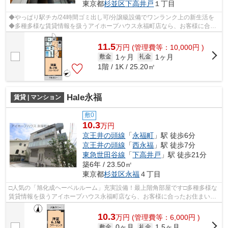
東京都
杉並区
下高井戸
１丁目
◆やっぱり駅チカ/24時間ゴミ出し可/分譲級設備でワンランク上の新生活を
◆多種多様な賃貸情報を扱うアイホープハウス永福町店なら、お客様に合っ
たお住まいがきっと見つかります。お電...
11.5
万
円
(管理費等：10,000円 )
1ヶ月
1ヶ月
敷金
礼金
1階 / 1K / 25.20㎡
Hale永福
賃貸 | マンション
敷0
10.3
万円
京王井の頭線
「
永福町
」駅 徒歩6分
京王井の頭線
「
西永福
」駅 徒歩7分
東急世田谷線
「
下高井戸
」駅 徒歩21分
築6年 / 23.50㎡
東京都
杉並区
永福
４丁目
□人気の「旭化成ヘーベルルーム」充実設備！最上階角部屋です□多種多様な
賃貸情報を扱うアイホープハウス永福町店なら、お客様に合ったお住まいが
きっと見つかります。お電話03-3327-7...
10.3
万
円
(管理費等：6,000円 )
0ヶ月
1.5ヶ月
敷金
礼金