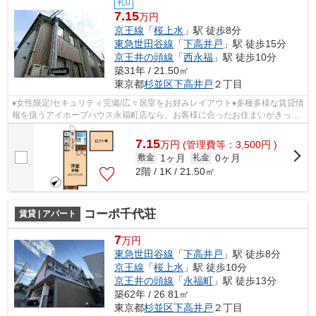
礼0
7.15
万円
京王線
「
桜上水
」駅 徒歩8分
東急世田谷線
「
下高井戸
」駅 徒歩15分
京王井の頭線
「
西永福
」駅 徒歩10分
築31年 / 21.50㎡
東京都
杉並区
下高井戸
２丁目
♦女性限定/セキュリティ完備/広々居室をお好みレイアウト♦多種多様な賃貸情
報を扱うアイホープハウス永福町店なら、お客様に合ったお住まいがきっと
見つかります。お電話03-3327-7774...
7.15
万
円
(管理費等：3,500円 )
1ヶ月
0ヶ月
敷金
礼金
2階 / 1K / 21.50㎡
コーポ千代荘
賃貸 | アパート
7
万円
東急世田谷線
「
下高井戸
」駅 徒歩8分
京王線
「
桜上水
」駅 徒歩10分
京王井の頭線
「
永福町
」駅 徒歩13分
築62年 / 26.81㎡
東京都
杉並区
下高井戸
２丁目