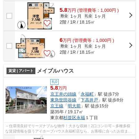
きっと見つかります。お電話03-3327-77...
5.8
万
円
(管理費等：1,000円 )
1ヶ月
1ヶ月
敷金
礼金
2階 / 1R / 18.15㎡
6
万
円
(管理費等：1,000円 )
1ヶ月
1ヶ月
敷金
礼金
2階 / 1R / 18.15㎡
メイプルハウス
賃貸 | アパート
礼0
5.8
万円
京王井の頭線
「
永福町
」駅 徒歩7分
東急世田谷線
「
下高井戸
」駅 徒歩8分
京王線
「
明大前
」駅 徒歩15分
築35年 / 19.17㎡
東京都
杉並区
永福
１丁目
～住環境良好でリーズナブルな物件！大きな収納！2口コンロ可～多種多様
な賃貸情報を扱うアイホープハウス永福町店なら、お客様に合ったお住まい
がきっと見つかります。お電話03-3327-...