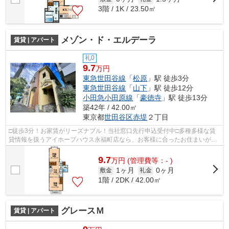
3階 / 1K / 23.50㎡
メゾン・ド・エルデーラ
賃貸 | アパート
礼0
9.7
万円
東急世田谷線
「
松原
」駅 徒歩3分
東急世田谷線
「
山下
」駅 徒歩12分
小田急小田原線
「
豪徳寺
」駅 徒歩13分
築42年 / 42.00㎡
東京都
世田谷区
赤堤
２丁目
□徒歩3分！お家賃がリーズナブル！当社窓口先行申込受付中□多種多様な賃
貸情報を扱うアイホープハウス永福町店なら、お客様に合ったお住まいがき
っと見つかります。お電話03-3327-7774...
9.7
万
円
(管理費等：- )
1ヶ月
0ヶ月
敷金
礼金
1階 / 2DK / 42.00㎡
グレースＭ
賃貸 | アパート