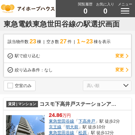
閲覧履歴
お気に入り
メニュー
0
0
東急電鉄東急世田谷線の駅選択画面
23
27
1～23
該当物件数
棟
空き数
件
棟を表示
駅で絞り込む
変更
変更
絞り込み条件：
なし
空室のみ
コスモ下高井戸ステーションアベニュー
賃貸 | マンション
24.86
万円
東急世田谷線
「
下高井戸
」駅 徒歩2分
京王線
「
明大前
」駅 徒歩10分
東急世田谷線
「
松原
」駅 徒歩12分