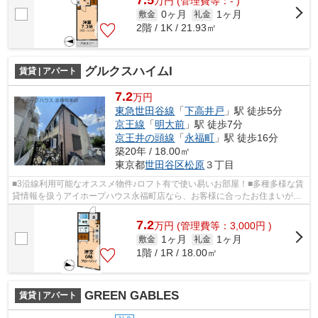
7.5
万
円
(管理費等：- )
0ヶ月
1ヶ月
敷金
礼金
2階 / 1K / 21.93㎡
グルクスハイムI
賃貸 | アパート
7.2
万円
東急世田谷線
「
下高井戸
」駅 徒歩5分
京王線
「
明大前
」駅 徒歩7分
京王井の頭線
「
永福町
」駅 徒歩16分
築20年 / 18.00㎡
東京都
世田谷区
松原
３丁目
■3沿線利用可能なオススメ物件♪ロフト有で使い易いお部屋！■多種多様な賃
貸情報を扱うアイホープハウス永福町店なら、お客様に合ったお住まいがき
っと見つかります。お電話03-3327-777...
7.2
万
円
(管理費等：3,000円 )
1ヶ月
1ヶ月
敷金
礼金
1階 / 1R / 18.00㎡
GREEN GABLES
賃貸 | アパート