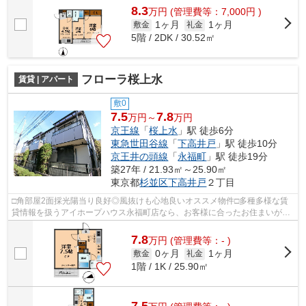
8.3
万
円
(管理費等：7,000円 )
1ヶ月
1ヶ月
敷金
礼金
5階 / 2DK / 30.52㎡
フローラ桜上水
賃貸 | アパート
敷0
7.5
7.8
万円～
万円
京王線
「
桜上水
」駅 徒歩6分
東急世田谷線
「
下高井戸
」駅 徒歩10分
京王井の頭線
「
永福町
」駅 徒歩19分
築27年 / 21.93㎡～25.90㎡
東京都
杉並区
下高井戸
２丁目
□角部屋2面採光陽当り良好◎風抜けも心地良いオススメ物件□多種多様な賃
貸情報を扱うアイホープハウス永福町店なら、お客様に合ったお住まいがき
っと見つかります。お電話03-3327-7774...
7.8
万
円
(管理費等：- )
0ヶ月
1ヶ月
敷金
礼金
1階 / 1K / 25.90㎡