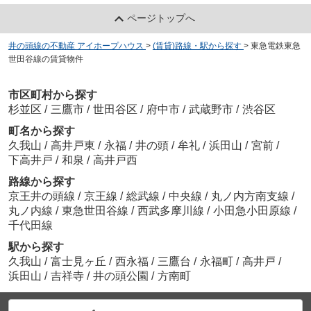
ページトップへ
井の頭線の不動産 アイホープハウス
>
(賃貸)路線・駅から探す
>
東急電鉄東急
世田谷線の賃貸物件
市区町村から探す
杉並区
/
三鷹市
/
世田谷区
/
府中市
/
武蔵野市
/
渋谷区
町名から探す
久我山
/
高井戸東
/
永福
/
井の頭
/
牟礼
/
浜田山
/
宮前
/
下高井戸
/
和泉
/
高井戸西
路線から探す
京王井の頭線
/
京王線
/
総武線
/
中央線
/
丸ノ内方南支線
/
丸ノ内線
/
東急世田谷線
/
西武多摩川線
/
小田急小田原線
/
千代田線
駅から探す
久我山
/
富士見ヶ丘
/
西永福
/
三鷹台
/
永福町
/
高井戸
/
浜田山
/
吉祥寺
/
井の頭公園
/
方南町