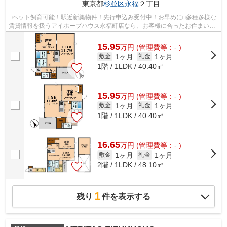
東京都
杉並区
永福
２丁目
□ペット飼育可能！駅近新築物件！先行申込み受付中！お早めに□多種多様な
賃貸情報を扱うアイホープハウス永福町店なら、お客様に合ったお住まいが
きっと見つかります。お電話03-3327-7...
15.95
万
円
(管理費等：- )
1ヶ月
1ヶ月
敷金
礼金
1階 / 1LDK / 40.40㎡
15.95
万
円
(管理費等：- )
1ヶ月
1ヶ月
敷金
礼金
1階 / 1LDK / 40.40㎡
16.65
万
円
(管理費等：- )
1ヶ月
1ヶ月
敷金
礼金
2階 / 1LDK / 48.10㎡
1
残り
件を表示する