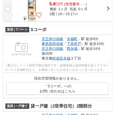
5.8
万
円
(管理費等：- )
1ヶ月
0ヶ月
敷金
礼金
1階 / 1K / 19.17㎡
Sコーポ
賃貸 | アパート
京王井の頭線
「
永福町
」駅 徒歩8分
東急世田谷線
「
下高井戸
」駅 徒歩10分
京王井の頭線
「
西永福
」駅 徒歩14分
築26年
東京都
杉並区
永福
２丁目
～数少ないペット飼育可能な物件です～多種多様な賃貸情報を扱うアイホー
プハウス永福町店なら、お客様に合ったお住まいがきっと見つかります。お
電話03-3327-7774からご連絡をお待ち...
現在空室情報がありません。
「Sコーポ」への
お問い合わせはこちら
貸一戸建（2世帯住宅）2階部分
賃貸 | 一戸建て