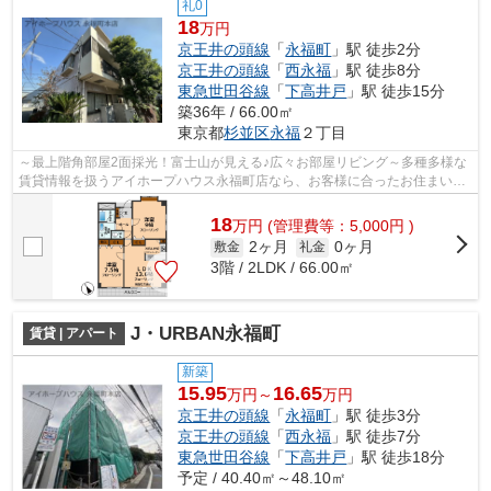
礼0
18
万円
京王井の頭線
「
永福町
」駅 徒歩2分
京王井の頭線
「
西永福
」駅 徒歩8分
東急世田谷線
「
下高井戸
」駅 徒歩15分
築36年 / 66.00㎡
東京都
杉並区
永福
２丁目
～最上階角部屋2面採光！富士山が見える♪広々お部屋リビング～多種多様な
賃貸情報を扱うアイホープハウス永福町店なら、お客様に合ったお住まいが
きっと見つかります。お電話03-3327-7...
18
万
円
(管理費等：5,000円 )
2ヶ月
0ヶ月
敷金
礼金
3階 / 2LDK / 66.00㎡
J・URBAN永福町
賃貸 | アパート
新築
15.95
16.65
万円～
万円
京王井の頭線
「
永福町
」駅 徒歩3分
京王井の頭線
「
西永福
」駅 徒歩7分
東急世田谷線
「
下高井戸
」駅 徒歩18分
予定 / 40.40㎡～48.10㎡