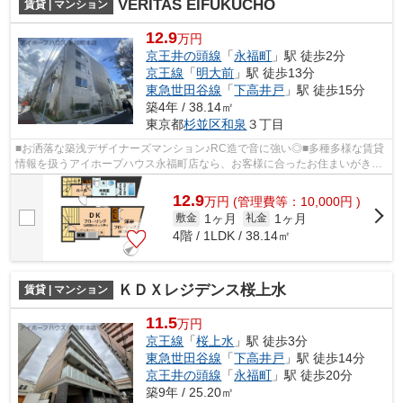
VERITAS EIFUKUCHO
賃貸 | マンション
12.9
万円
京王井の頭線
「
永福町
」駅 徒歩2分
京王線
「
明大前
」駅 徒歩13分
東急世田谷線
「
下高井戸
」駅 徒歩15分
築4年 / 38.14㎡
東京都
杉並区
和泉
３丁目
■お洒落な築浅デザイナーズマンション♪RC造で音に強い◎■多種多様な賃貸
情報を扱うアイホープハウス永福町店なら、お客様に合ったお住まいがきっ
と見つかります。お電話03-3327-7774か...
12.9
万
円
(管理費等：10,000円 )
1ヶ月
1ヶ月
敷金
礼金
4階 / 1LDK / 38.14㎡
ＫＤＸレジデンス桜上水
賃貸 | マンション
11.5
万円
京王線
「
桜上水
」駅 徒歩3分
東急世田谷線
「
下高井戸
」駅 徒歩14分
京王井の頭線
「
永福町
」駅 徒歩20分
築9年 / 25.20㎡