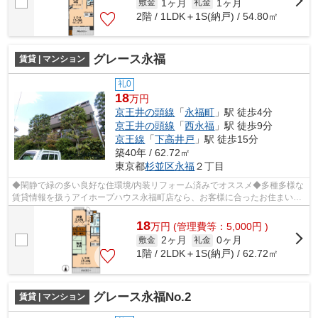
1ヶ月
1ヶ月
敷金
礼金
2階 / 1LDK＋1S(納戸) / 54.80㎡
グレース永福
賃貸 | マンション
礼0
18
万円
京王井の頭線
「
永福町
」駅 徒歩4分
京王井の頭線
「
西永福
」駅 徒歩9分
京王線
「
下高井戸
」駅 徒歩15分
築40年 / 62.72㎡
東京都
杉並区
永福
２丁目
◆閑静で緑の多い良好な住環境/内装リフォーム済みでオススメ◆多種多様な
賃貸情報を扱うアイホープハウス永福町店なら、お客様に合ったお住まいが
きっと見つかります。お電話03-3327-77...
18
万
円
(管理費等：5,000円 )
2ヶ月
0ヶ月
敷金
礼金
1階 / 2LDK＋1S(納戸) / 62.72㎡
グレース永福No.2
賃貸 | マンション