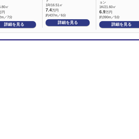
ト
ョン
1R/16.51㎡
6.80㎡
1K/21.60㎡
7.4
万円
6.9
万円
万円
約437m／6分
2m／7分
約390m／5分
詳細を見る
詳細を見る
詳細を見る