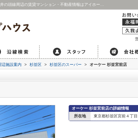
オーケー 杉並宮前店情報ページ｜京王線・井の頭線周辺の賃貸マンション・不動産情報はアイホープハウス 永福町店・久我山店
営
周辺施設案内
>
杉並区
>
杉並区のスーパー
>
オーケー 杉並宮前店
オーケー 杉並宮前店の詳細情報
所在地
東京都杉並区宮前４丁目