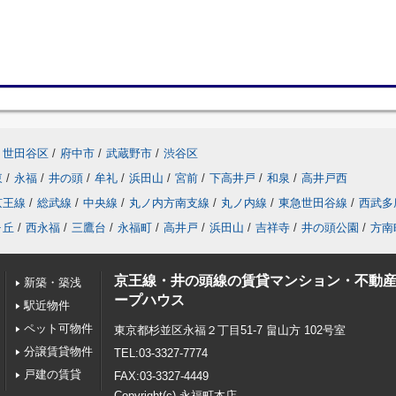
世田谷区
/
府中市
/
武蔵野市
/
渋谷区
東
/
永福
/
井の頭
/
牟礼
/
浜田山
/
宮前
/
下高井戸
/
和泉
/
高井戸西
京王線
/
総武線
/
中央線
/
丸ノ内方南支線
/
丸ノ内線
/
東急世田谷線
/
西武多
ヶ丘
/
西永福
/
三鷹台
/
永福町
/
高井戸
/
浜田山
/
吉祥寺
/
井の頭公園
/
方南
京王線・井の頭線の賃貸マンション・不動
新築・築浅
ープハウス
駅近物件
ペット可物件
東京都杉並区永福２丁目51-7 畠山方 102号室
分譲賃貸物件
TEL:03-3327-7774
戸建の賃貸
FAX:03-3327-4449
Copyright(c) 永福町本店