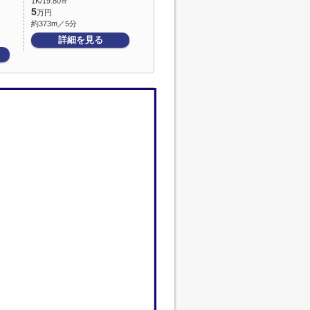
1K/19.80㎡
5
万円
約373m／5分
詳細を見る