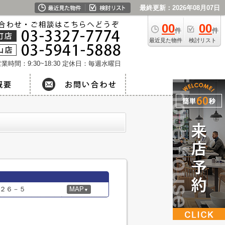
最終更新：2026年08月07日
00
00
件
件
最近見た物件
検討リスト
業時間：9:30~18:30
定休日：毎週水曜日
２６－５
MAP
▼