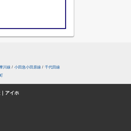
摩川線
/
小田急小田原線
/
千代田線
町
産｜アイホ