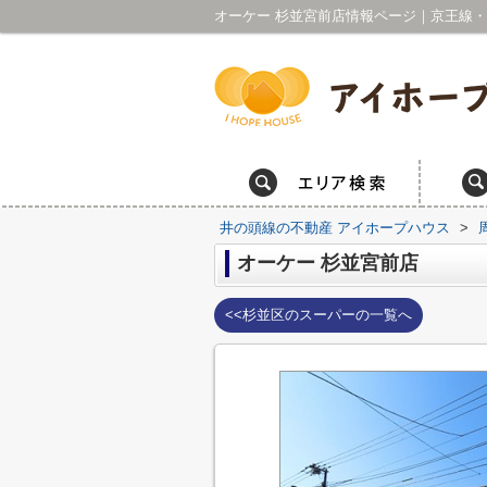
井の頭線の不動産 アイホープハウス
>
オーケー 杉並宮前店
<<杉並区のスーパーの一覧へ