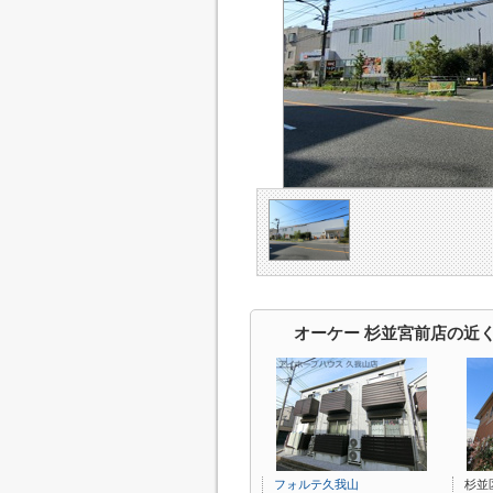
オーケー 杉並宮前店の近
フォルテ久我山
杉並