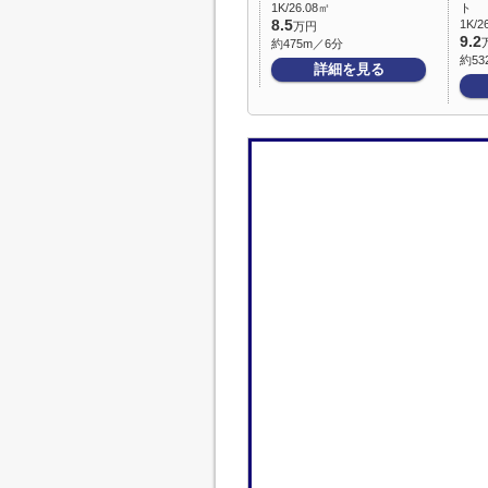
1K/26.08㎡
ト
8.5
1K/2
万円
9.2
約475m／6分
約53
詳細を見る