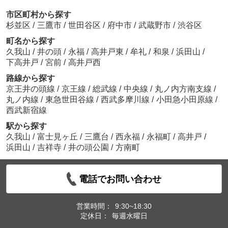
市区町村から探す
杉並区
/
三鷹市
/
世田谷区
/
府中市
/
武蔵野市
/
渋谷区
町名から探す
久我山
/
井の頭
/
永福
/
高井戸東
/
牟礼
/
和泉
/
浜田山
/
下高井戸
/
宮前
/
高井戸西
路線から探す
京王井の頭線
/
京王線
/
総武線
/
中央線
/
丸ノ内方南支線
/
丸ノ内線
/
東急世田谷線
/
西武多摩川線
/
小田急小田原線
/
西武新宿線
駅から探す
久我山
/
富士見ヶ丘
/
三鷹台
/
西永福
/
永福町
/
高井戸
/
浜田山
/
吉祥寺
/
井の頭公園
/
方南町
電話でお問い合わせ
営業時間：
9:30~18:30
定休日：
毎週水曜日