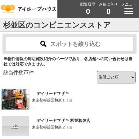
閲覧履歴
お気に入り
メニュー
0
0
杉並区のコンビニエンスストア
スポットを絞り込む
※物件情報の周辺施設紹介のページであり、各店舗への問い合わせは当
社では対応できません。
該当件数
77
件
デイリーヤマザキ
東京都杉並区和泉１丁目
-
デイリーヤマザキ 杉並和泉店
東京都杉並区和泉２丁目
-