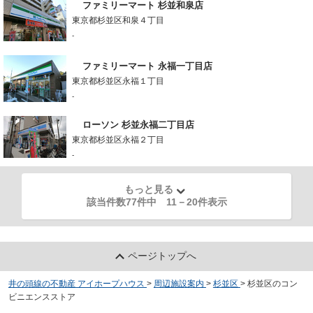
ファミリーマート 杉並和泉店
東京都杉並区和泉４丁目
-
ファミリーマート 永福一丁目店
東京都杉並区永福１丁目
-
ローソン 杉並永福二丁目店
東京都杉並区永福２丁目
-
もっと見る
該当件数77件中
11
－
20
件表示
ページトップへ
井の頭線の不動産 アイホープハウス
>
周辺施設案内
>
杉並区
>
杉並区のコン
ビニエンスストア