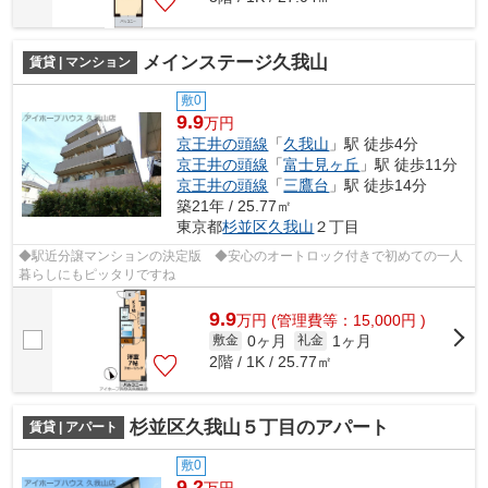
メインステージ久我山
賃貸 | マンション
敷0
9.9
万円
京王井の頭線
「
久我山
」駅 徒歩4分
京王井の頭線
「
富士見ヶ丘
」駅 徒歩11分
京王井の頭線
「
三鷹台
」駅 徒歩14分
築21年 / 25.77㎡
東京都
杉並区
久我山
２丁目
◆駅近分譲マンションの決定版 ◆安心のオートロック付きで初めての一人
暮らしにもピッタリですね
9.9
万
円
(管理費等：15,000円 )
0ヶ月
1ヶ月
敷金
礼金
2階 / 1K / 25.77㎡
杉並区久我山５丁目のアパート
賃貸 | アパート
敷0
9.2