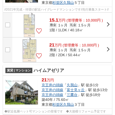
東京都
杉並区
久我山
５丁目
//2021年完成・待望の駅近ハイグレードマンションです//先行募集スタート//
15.1
万
円
(管理費等：10,000円 )
1ヶ月
1.5ヶ月
敷金
礼金
1階 / 1LDK / 40.18㎡
21
万
円
(管理費等：10,000円 )
1ヶ月
1.5ヶ月
敷金
礼金
2階 / 2DK / 50.44㎡
ハイムアゼリア
賃貸 | マンション
21
万円
京王井の頭線
「
久我山
」駅 徒歩1分
京王井の頭線
「
富士見ヶ丘
」駅 徒歩13分
京王井の頭線
「
三鷹台
」駅 徒歩18分
築40年 / 75.60㎡
東京都
杉並区
久我山
３丁目
◆駅近低層ペット可マンションの登場です ◆大規模リフォーム予定です