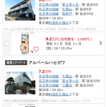
万円
京王井の頭線
「
富士見ヶ丘
」駅 徒歩5分
京王井の頭線
「
久我山
」駅 徒歩6分
京王井の頭線
「
高井戸
」駅 徒歩15分
築26年 / 19.20㎡
東京都
杉並区
久我山
５丁目
//やっぱり安心の駅近オートロック付き// //人気のバス・トイレ別です//
9.2
万
円
(管理費等：3,000円 )
0ヶ月
1ヶ月
敷金
礼金
2階 / 1K / 19.20㎡
アルベールハセガワ
賃貸 | アパート
7.2
万円
京王井の頭線
「
久我山
」駅 徒歩2分
京王井の頭線
「
富士見ヶ丘
」駅 徒歩10分
京王井の頭線
「
三鷹台
」駅 徒歩18分
築34年 / 23.16㎡
東京都
杉並区
久我山
２丁目
//安心の駅近女性限定物件// //初めてのお一人暮らしにもピッタリ//