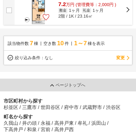
7.2
万
円
(管理費等：2,000円 )
1ヶ月
1ヶ月
敷金
礼金
2階 / 1K / 23.16㎡
7
10
1～7
該当物件数
棟
空き数
件
棟を表示
変更
絞り込み条件：
なし
ページトップへ
市区町村から探す
杉並区
/
三鷹市
/
世田谷区
/
府中市
/
武蔵野市
/
渋谷区
町名から探す
久我山
/
井の頭
/
永福
/
高井戸東
/
牟礼
/
浜田山
/
下高井戸
/
和泉
/
宮前
/
高井戸西