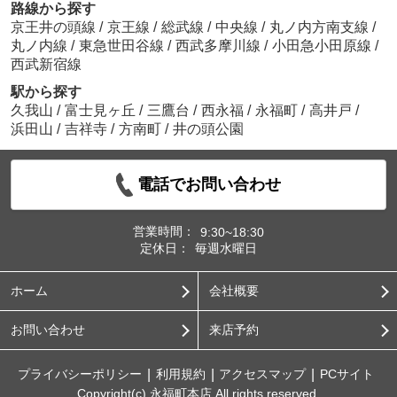
路線から探す
京王井の頭線
/
京王線
/
総武線
/
中央線
/
丸ノ内方南支線
/
丸ノ内線
/
東急世田谷線
/
西武多摩川線
/
小田急小田原線
/
西武新宿線
駅から探す
久我山
/
富士見ヶ丘
/
三鷹台
/
西永福
/
永福町
/
高井戸
/
浜田山
/
吉祥寺
/
方南町
/
井の頭公園
電話でお問い合わせ
営業時間：
9:30~18:30
定休日：
毎週水曜日
ホーム
会社概要
お問い合わせ
来店予約
プライバシーポリシー
利用規約
アクセスマップ
PCサイト
Copyright(c) 永福町本店 All rights reserved.