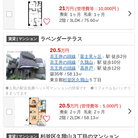
21
万
円
(管理費等：10,000円 )
1ヶ月
1ヶ月
敷金
礼金
2階 / 3LDK / 75.60㎡
ラベンダーテラス
賃貸 | マンション
20.5
万円
京王井の頭線
「
富士見ヶ丘
」駅 徒歩2分
京王井の頭線
「
久我山
」駅 徒歩10分
京王井の頭線
「
高井戸
」駅 徒歩12分
築35年 / 58.13㎡
東京都
杉並区
久我山
５丁目
◆人気の駅近低層ペット可マンションの登場です ◆リフォームもバッチリ
きまってます
20.5
万
円
(管理費等：5,000円 )
2ヶ月
2ヶ月
敷金
礼金
2階 / 2LDK / 58.13㎡
杉並区久我山３丁目のマンション
賃貸 | マンション