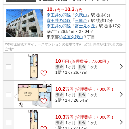
10
10.3
万円～
万円
京王井の頭線
「
久我山
」駅 徒歩6分
京王井の頭線
「
三鷹台
」駅 徒歩12分
京王井の頭線
「
富士見ヶ丘
」駅 徒歩17分
築7年 / 26.54㎡～27.04㎡
東京都
杉並区
久我山
３丁目
//本格派築浅デザイナーズマンションの登場です// //急行停車駅徒歩6分の好
立地//
10
万
円
(管理費等：7,000円 )
1ヶ月
1ヶ月
敷金
礼金
1階 / 1K / 26.77㎡
10.2
万
円
(管理費等：7,000円 )
1ヶ月
1ヶ月
敷金
礼金
2階 / 1R / 26.54㎡
10.3
万
円
(管理費等：7,000円 )
1ヶ月
1ヶ月
敷金
礼金
3階 / 1K / 27.04㎡