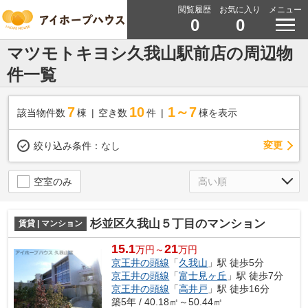
閲覧履歴
お気に入り
メニュー
0
0
マツモトキヨシ久我山駅前店の周辺物
件一覧
7
10
1～7
該当物件数
棟
空き数
件
棟を表示
変更
絞り込み条件：
なし
空室のみ
杉並区久我山５丁目のマンション
賃貸 | マンション
15.1
21
万円～
万円
京王井の頭線
「
久我山
」駅 徒歩5分
京王井の頭線
「
富士見ヶ丘
」駅 徒歩7分
京王井の頭線
「
高井戸
」駅 徒歩16分
築5年 / 40.18㎡～50.44㎡