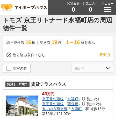
閲覧履歴
お気に入り
メニュー
0
0
トモズ 京王リトナード永福町店の周辺
物件一覧
16
19
1～16
該当物件数
棟
空き数
件
棟を表示
変更
絞り込み条件：
なし
空室のみ
賃貸テラスハウス
賃貸 | 一戸建て
43
万円
京王井の頭線
「
永福町
」駅 徒歩2分
京王井の頭線
「
西永福
」駅 徒歩12分
丸ノ内方南支線
「
方南町
」駅 徒歩18分
築39年 / 121.07㎡