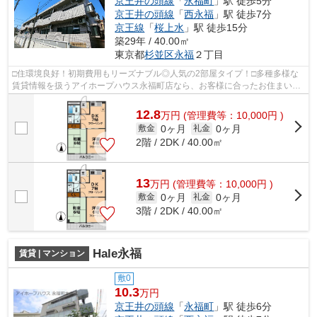
京王井の頭線
「
永福町
」駅 徒歩5分
京王井の頭線
「
西永福
」駅 徒歩7分
京王線
「
桜上水
」駅 徒歩15分
築29年 / 40.00㎡
東京都
杉並区
永福
２丁目
□住環境良好！初期費用もリーズナブル◎人気の2部屋タイプ！□多種多様な
賃貸情報を扱うアイホープハウス永福町店なら、お客様に合ったお住まいが
きっと見つかります。お電話03-3327-777...
12.8
万
円
(管理費等：10,000円 )
0ヶ月
0ヶ月
敷金
礼金
2階 / 2DK / 40.00㎡
13
万
円
(管理費等：10,000円 )
0ヶ月
0ヶ月
敷金
礼金
3階 / 2DK / 40.00㎡
Hale永福
賃貸 | マンション
敷0
10.3
万円
京王井の頭線
「
永福町
」駅 徒歩6分