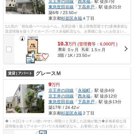
京王井の頭線
「
西永福
」駅 徒歩7分
東急世田谷線
「
下高井戸
」駅 徒歩21分
築6年 / 23.50㎡
東京都
杉並区
永福
４丁目
□人気の「旭化成ヘーベルルーム」充実設備！最上階角部屋です□多種多様な
賃貸情報を扱うアイホープハウス永福町店なら、お客様に合ったお住まいが
きっと見つかります。お電話03-3327-7...
10.3
万
円
(管理費等：6,000円 )
0ヶ月
1.5ヶ月
敷金
礼金
3階 / 1K / 23.50㎡
グレースＭ
賃貸 | アパート
9
万円
京王井の頭線
「
永福町
」駅 徒歩4分
京王井の頭線
「
西永福
」駅 徒歩12分
東急世田谷線
「
下高井戸
」駅 徒歩13分
築17年 / 24.42㎡
東京都
杉並区
永福
２丁目
◆ＩＨ2口キッチン/使いやすい間取りと充実した設備が魅力◆多種多様な賃
貸情報を扱うアイホープハウス永福町店なら、お客様に合ったお住まいがき
っと見つかります。お電話03-3327-7774...