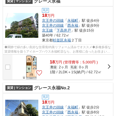
グレース永福
賃貸 | マンション
礼0
18
万円
京王井の頭線
「
永福町
」駅 徒歩4分
京王井の頭線
「
西永福
」駅 徒歩9分
京王線
「
下高井戸
」駅 徒歩15分
築40年 / 62.72㎡
東京都
杉並区
永福
２丁目
◆閑静で緑の多い良好な住環境/内装リフォーム済みでオススメ◆多種多様な
賃貸情報を扱うアイホープハウス永福町店なら、お客様に合ったお住まいが
きっと見つかります。お電話03-3327-77...
18
万
円
(管理費等：5,000円 )
2ヶ月
0ヶ月
敷金
礼金
1階 / 2LDK＋1S(納戸) / 62.72㎡
グレース永福No.2
賃貸 | マンション
礼0
18
万円
京王井の頭線
「
永福町
」駅 徒歩2分
京王井の頭線
「
西永福
」駅 徒歩8分