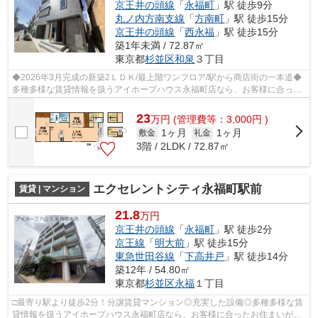
京王井の頭線
「
永福町
」駅 徒歩9分
丸ノ内方南支線
「
方南町
」駅 徒歩15分
京王井の頭線
「
西永福
」駅 徒歩15分
築1年未満 / 72.87㎡
東京都
杉並区
和泉
３丁目
◆2026年3月完成の新築2ＬＤＫ/最上階ワンフロア/駅から商店街の一本道◆
多種多様な賃貸情報を扱うアイホープハウス永福町店なら、お客様に合った
お住まいがきっと見つかります。お電話0...
23
万
円
(管理費等：3,000円 )
1ヶ月
1ヶ月
敷金
礼金
3階 / 2LDK / 72.87㎡
エクセレントシティ永福町駅前
賃貸 | マンション
21.8
万円
京王井の頭線
「
永福町
」駅 徒歩2分
京王線
「
明大前
」駅 徒歩15分
東急世田谷線
「
下高井戸
」駅 徒歩14分
築12年 / 54.80㎡
東京都
杉並区
永福
１丁目
□最寄り駅より徒歩2分！分譲賃貸マンション◎充実した設備◎多種多様な賃
貸情報を扱うアイホープハウス永福町店なら、お客様に合ったお住まいがき