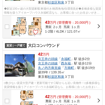
東京都
杉並区
和泉
３丁目
◆駅近100㎡超の大型貸家/駐車場付き/南西角地/住環境良好◆多種多様な賃貸
情報を扱うアイホープハウス永福町店なら、お客様に合ったお住まいがきっ
と見つかります。お電話03-3327-7774...
43
万
円
(管理費等：20,000円 )
2ヶ月
1ヶ月
敷金
礼金
1-2階 / 4LDK / 121.07㎡
大口コンパウンド
賃貸 | 一戸建て
42
万円
京王井の頭線
「
永福町
」駅 徒歩2分
京王井の頭線
「
西永福
」駅 徒歩12分
丸ノ内方南支線
「
方南町
」駅 徒歩19分
築39年 / 139.35㎡
東京都
杉並区
和泉
３丁目
□数少ない賃貸大型戸建！更新可能です◎駅からも近い良物件！□多種多様な
賃貸情報を扱うアイホープハウス永福町店なら、お客様に合ったお住まいが
きっと見つかります。お電話03-3327-77...
42
万
円
(管理費等：20,000円 )
2ヶ月
1ヶ月
敷金
礼金