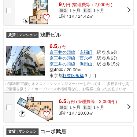
9
万
円
(管理費等：2,000円 )
1ヶ月
1ヶ月
敷金
礼金
1階 / 1K / 24.42㎡
浅野ビル
賃貸 | マンション
6.5
万円
京王井の頭線
「
永福町
」駅 徒歩5分
京王井の頭線
「
西永福
」駅 徒歩6分
京王井の頭線
「
浜田山
」駅 徒歩15分
築40年 / 20.00㎡
東京都
杉並区
永福
３丁目
□2駅利用可能なオススメマンション◎スーパーも近いです！□多種多様な賃
貸情報を扱うアイホープハウス永福町店なら、お客様に合ったお住まいがき
っと見つかります。お電話03-3327-7774...
6.5
万
円
(管理費等：3,000円 )
1ヶ月
1ヶ月
敷金
礼金
3階 / 1K / 20.00㎡
コーポ武居
賃貸 | マンション