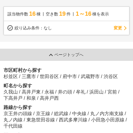
16
19
1～16
該当物件数
棟
空き数
件
棟を表示
変更
絞り込み条件：
なし
ページトップへ
市区町村から探す
杉並区
/
三鷹市
/
世田谷区
/
府中市
/
武蔵野市
/
渋谷区
町名から探す
久我山
/
高井戸東
/
永福
/
井の頭
/
牟礼
/
浜田山
/
宮前
/
下高井戸
/
和泉
/
高井戸西
路線から探す
京王井の頭線
/
京王線
/
総武線
/
中央線
/
丸ノ内方南支線
/
丸ノ内線
/
東急世田谷線
/
西武多摩川線
/
小田急小田原線
/
千代田線