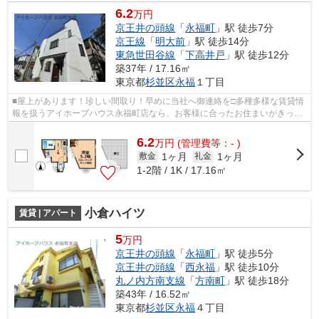
6.2
万円
京王井の頭線
「
永福町
」駅 徒歩7分
京王線
「
明大前
」駅 徒歩14分
東急世田谷線
「
下高井戸
」駅 徒歩12分
築37年 / 17.16㎡
東京都
杉並区
永福
１丁目
■屋上があります！珍しい間取り！早めに当社へ御連絡を□多種多様な賃貸情
報を扱うアイホープハウス永福町店なら、お客様に合ったお住まいがきっと
見つかります。お電話03-3327-7774か...
6.2
万
円
(管理費等：- )
1ヶ月
1ヶ月
敷金
礼金
1-2階 / 1K / 17.16㎡
小倉ハイツ
賃貸 | アパート
5
万円
京王井の頭線
「
永福町
」駅 徒歩5分
京王井の頭線
「
西永福
」駅 徒歩10分
丸ノ内方南支線
「
方南町
」駅 徒歩18分
築43年 / 16.52㎡
東京都
杉並区
永福
４丁目