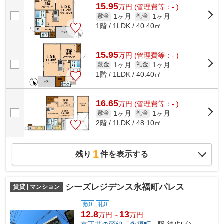
15.95
万
円
(管理費等：- )
1ヶ月
1ヶ月
敷金
礼金
1階 / 1LDK / 40.40㎡
15.95
万
円
(管理費等：- )
1ヶ月
1ヶ月
敷金
礼金
1階 / 1LDK / 40.40㎡
16.65
万
円
(管理費等：- )
1ヶ月
1ヶ月
敷金
礼金
2階 / 1LDK / 48.10㎡
1
残り
件を表示する
シーズレジデンス永福町パレス
賃貸 | マンション
敷0
礼0
12.8
13
万円～
万円