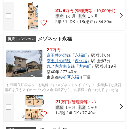
っと見つかります。お電話03-3327-7774...
21.8
万
円
(管理費等：10,000円 )
1ヶ月
1ヶ月
敷金
礼金
2階 / 1LDK＋1S(納戸) / 54.80㎡
メゾネット永福
賃貸 | マンション
21
万円
京王井の頭線
「
永福町
」駅 徒歩6分
京王井の頭線
「
西永福
」駅 徒歩7分
丸ノ内方南支線
「
方南町
」駅 徒歩19分
築40年 / 77.40㎡
東京都
杉並区
永福
４丁目
□住環境良好◎ネットも無料です♪メゾネットタイプです！□多種多様な賃貸
情報を扱うアイホープハウス永福町店なら、お客様に合ったお住まいがきっ
と見つかります。お電話03-3327-7774か...
21
万
円
(管理費等：- )
1ヶ月
1ヶ月
敷金
礼金
1-2階 / 4LDK / 77.40㎡