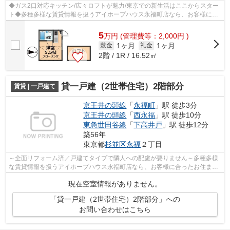
◆ガス2口対応キッチン/広々ロフトが魅力/東京での新生活はここからスター
ト◆多種多様な賃貸情報を扱うアイホープハウス永福町店なら、お客様に合
ったお住まいがきっと見つかります。お...
5
万
円
(管理費等：2,000円 )
1ヶ月
1ヶ月
敷金
礼金
2階 / 1R / 16.52㎡
貸一戸建（2世帯住宅）2階部分
賃貸 | 一戸建て
京王井の頭線
「
永福町
」駅 徒歩3分
京王井の頭線
「
西永福
」駅 徒歩10分
東急世田谷線
「
下高井戸
」駅 徒歩12分
築56年
東京都
杉並区
永福
２丁目
～全面リフォーム済／戸建てタイプで隣人への配慮が要りません～多種多様
な賃貸情報を扱うアイホープハウス永福町店なら、お客様に合ったお住まい
がきっと見つかります。お電話03-3327...
現在空室情報がありません。
「貸一戸建（2世帯住宅）2階部分」への
お問い合わせはこちら