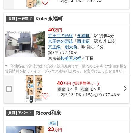
1-2階 / 4LDK / 139.35㎡
Kolet永福町
賃貸 | 一戸建て
40
万円
京王井の頭線
「
永福町
」駅 徒歩4分
京王井の頭線
「
西永福
」駅 徒歩10分
京王線
「
明大前
」駅 徒歩19分
築3年 / 77.46㎡
東京都
杉並区
永福
４丁目
□一等地所在☆賃貸戸建！築浅☆設備充実です！購入のご参考に□多種多様な
賃貸情報を扱うアイホープハウス永福町店なら、お客様に合ったお住まいが
きっと見つかります。お電話03-3327-777...
40
万
円
(管理費等：- )
1ヶ月
1ヶ月
敷金
礼金
1-2階 / 2LDK＋1S(納戸) / 77.46㎡
Ricord和泉
賃貸 | アパート
新築
23
万円