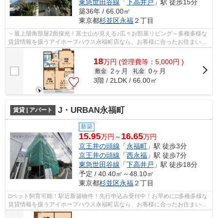
東急世田谷線
「
下高井戸
」駅 徒歩15分
築36年 / 66.00㎡
東京都
杉並区
永福
２丁目
～最上階角部屋2面採光！富士山が見える♪広々お部屋リビング～多種多様な
賃貸情報を扱うアイホープハウス永福町店なら、お客様に合ったお住まいが
きっと見つかります。お電話03-3327-7...
18
万
円
(管理費等：5,000円 )
2ヶ月
0ヶ月
敷金
礼金
3階 / 2LDK / 66.00㎡
J・URBAN永福町
賃貸 | アパート
新築
15.95
16.65
万円～
万円
京王井の頭線
「
永福町
」駅 徒歩3分
京王井の頭線
「
西永福
」駅 徒歩7分
東急世田谷線
「
下高井戸
」駅 徒歩18分
予定 / 40.40㎡～48.10㎡
東京都
杉並区
永福
２丁目
□ペット飼育可能！駅近新築物件！先行申込み受付中！お早めに□多種多様な
賃貸情報を扱うアイホープハウス永福町店なら、お客様に合ったお住まいが
きっと見つかります。お電話03-3327-7...