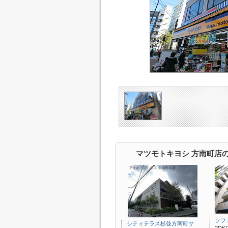
マツモトキヨシ 方南町店
ソフ
シティテラス杉並方南町サ