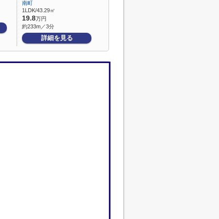
南町
1LDK/43.29㎡
19.8
万円
約233m／3分
詳細を見る