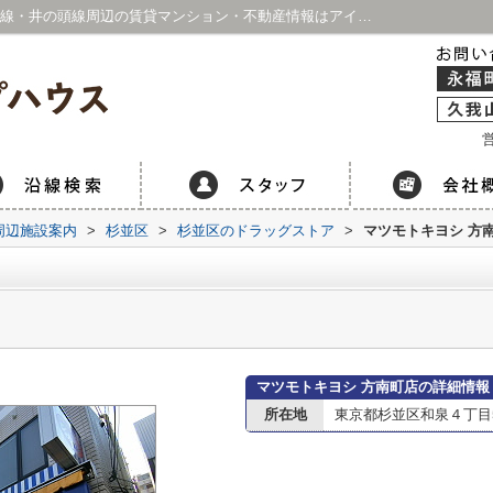
マツモトキヨシ 方南町店情報ページ｜京王線・井の頭線周辺の賃貸マンション・不動産情報はアイホープハウス 永福町店・久我山店
営
周辺施設案内
>
杉並区
>
杉並区のドラッグストア
>
マツモトキヨシ 方
マツモトキヨシ 方南町店の詳細情報
所在地
東京都杉並区和泉４丁目51