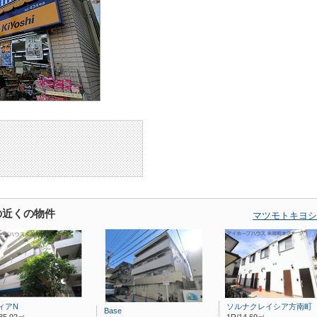
の近くの物件
マツモトキヨシ
ィアN
ソルナクレイシア方南町
Base