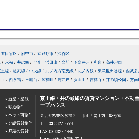
世田谷区
/
府中市
/
武蔵野市
/
渋谷区
東
/
永福
/
井の頭
/
牟礼
/
浜田山
/
宮前
/
下高井戸
/
和泉
/
高井戸西
京王線
/
総武線
/
中央線
/
丸ノ内方南支線
/
丸ノ内線
/
東急世田谷線
/
西武多
ヶ丘
/
西永福
/
三鷹台
/
永福町
/
高井戸
/
浜田山
/
吉祥寺
/
井の頭公園
/
方南
京王線・井の頭線の賃貸マンション・不動
新築・築浅
ープハウス
駅近物件
ペット可物件
東京都杉並区永福２丁目51-7 畠山方 102号室
分譲賃貸物件
TEL:03-3327-7774
戸建の賃貸
FAX:03-3327-4449
Copyright(c) 永福町本店