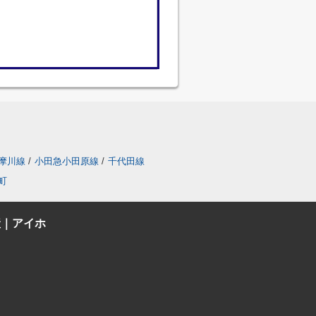
摩川線
/
小田急小田原線
/
千代田線
町
産｜アイホ