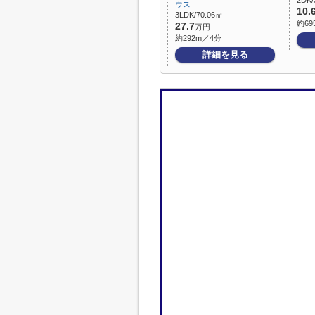
2DK/
ウス
10.
3LDK/70.06㎡
約69
27.7
万円
約292m／4分
詳細を見る