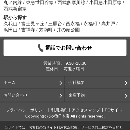
丸ノ内線
/
東急世田谷線
/
西武多摩川線
/
小田急小田原線
/
西武新宿線
駅から探す
久我山
/
富士見ヶ丘
/
三鷹台
/
西永福
/
永福町
/
高井戸
/
浜田山
/
吉祥寺
/
方南町
/
井の頭公園
電話でお問い合わせ
営業時間：
9:30~18:30
定休日：
毎週水曜日
ホーム
会社概要
お問い合わせ
来店予約
プライバシーポリシー
利用規約
アクセスマップ
PCサイト
Copyright(c) 永福町本店 All rights reserved.
当サイトでは、お客様の当サイト利用状況把握、サービス向上検討を目的と