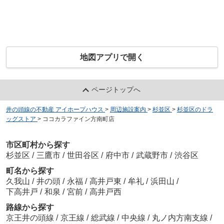
地図アプリで開く
ページトップへ
井の頭線の不動産 アイホープハウス
>
周辺施設案内
>
杉並区
>
杉並区のドラ
ッグストア
>
ココカラファイン方南町店
市区町村から探す
杉並区
/
三鷹市
/
世田谷区
/
府中市
/
武蔵野市
/
渋谷区
町名から探す
久我山
/
井の頭
/
永福
/
高井戸東
/
牟礼
/
浜田山
/
下高井戸
/
和泉
/
宮前
/
高井戸西
路線から探す
京王井の頭線
/
京王線
/
総武線
/
中央線
/
丸ノ内方南支線
/