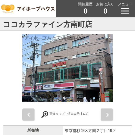
閲覧履歴
お気に入り
メニュー
0
0
ココカラファイン方南町店
前
次
画像タップで拡大表示【
1
/1】
所在地
東京都杉並区方南２丁目19-2