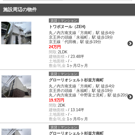
施設周辺の物件
賃貸｜マンション
トワボヌール（ZEH)
丸ノ内方南支線「方南町」駅 徒歩4分
京王井の頭線「永福町」駅 徒歩19分
京王線「代田橋」駅 徒歩19分
24万円
間取:
2LDK
建物面積:
- / 23.48坪
土地面積:
- / -
敷金/礼金:
1ヶ月/2ヶ月
賃貸｜マンション
グローリオシェルト杉並方南町
丸ノ内方南支線「方南町」駅 徒歩4分
京王井の頭線「永福町」駅 徒歩19分
丸ノ内方南支線「中野富士見町」駅 徒歩20分
19.9万円
間取:
2DK
建物面積:
- / 13.14坪
土地面積:
- / -
敷金/礼金:
1ヶ月/0ヶ月
賃貸｜マンション
グローリオシェルト杉並方南町