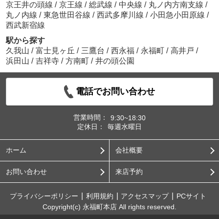
京王井の頭線
/
京王線
/
総武線
/
中央線
/
丸ノ内方南支線
/
丸ノ内線
/
東急世田谷線
/
西武多摩川線
/
小田急小田原線
/
西武新宿線
駅から探す
久我山
/
富士見ヶ丘
/
三鷹台
/
西永福
/
永福町
/
高井戸
/
浜田山
/
吉祥寺
/
方南町
/
井の頭公園
電話でお問い合わせ
営業時間：
9:30~18:30
定休日：
毎週水曜日
ホーム
会社概要
お問い合わせ
来店予約
プライバシーポリシー
利用規約
アクセスマップ
PCサイト
Copyright(c) 永福町本店 All rights reserved.