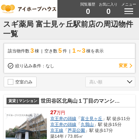
閲覧履歴
お気に入り
メニュー
0
0
スギ薬局 富士見ヶ丘駅前店の周辺物件
一覧
3
5
1～3
該当物件数
棟
空き数
件
棟を表示
変更
絞り込み条件：
なし
空室のみ
世田谷区北烏山１丁目のマンション
賃貸 | マンション
27
万円
京王井の頭線
「
富士見ヶ丘
」駅 徒歩11分
京王井の頭線
「
久我山
」駅 徒歩15分
京王線
「
芦花公園
」駅 徒歩17分
築14年 / 73.85㎡