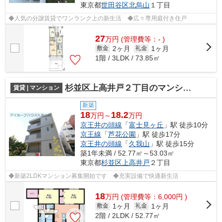
東京都
世田谷区
北烏山
１丁目
◆人気の分譲賃貸でワンランク上の新生活 ◆広々専用庭付き住戸
27
万
円
(管理費等：- )
2ヶ月
1ヶ月
敷金
礼金
1階 / 3LDK / 73.85㎡
杉並区上高井戸２丁目のマンション
賃貸 | マンション
新築
18
18.2
万円～
万円
京王井の頭線
「
富士見ヶ丘
」駅 徒歩10分
京王線
「
芦花公園
」駅 徒歩17分
京王井の頭線
「
久我山
」駅 徒歩15分
築1年未満 / 52.77㎡～53.03㎡
東京都
杉並区
上高井戸
２丁目
◆新築2LDKマンション募集開始です ◆充実設備で快適新生活
18
万
円
(管理費等：6,000円 )
1ヶ月
1ヶ月
敷金
礼金
2階 / 2LDK / 52.77㎡