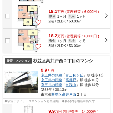
18.1
万
円
(管理費等：6,000円 )
1ヶ月
1ヶ月
敷金
礼金
2階 / 2LDK / 53.03㎡
18.2
万
円
(管理費等：6,000円 )
1ヶ月
1ヶ月
敷金
礼金
3階 / 2LDK / 53.03㎡
杉並区高井戸西２丁目のマンション
賃貸 | マンション
9.9
万円
京王井の頭線
「
富士見ヶ丘
」駅 徒歩1分
京王井の頭線
「
高井戸
」駅 徒歩10分
京王井の頭線
「
久我山
」駅 徒歩14分
築53年 / 30.13㎡
東京都
杉並区
高井戸西
２丁目
◆駅近デザイナーズマンション募集開始 ◆再契約も相談可能です
9.9
万
円
(管理費等：14,000円 )