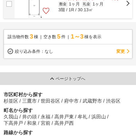
1ヶ月
1ヶ月
敷金
礼金
3階 / 1R / 30.13㎡
3
5
1～3
該当物件数
棟
空き数
件
棟を表示
変更
絞り込み条件：
なし
ページトップへ
市区町村から探す
杉並区
/
三鷹市
/
世田谷区
/
府中市
/
武蔵野市
/
渋谷区
町名から探す
久我山
/
井の頭
/
永福
/
高井戸東
/
牟礼
/
浜田山
/
下高井戸
/
和泉
/
宮前
/
高井戸西
路線から探す