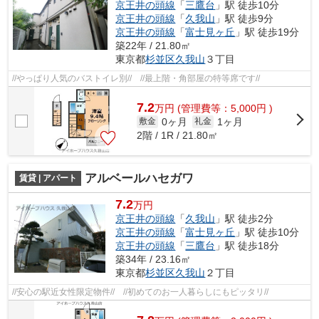
京王井の頭線
「
三鷹台
」駅 徒歩10分
京王井の頭線
「
久我山
」駅 徒歩9分
京王井の頭線
「
富士見ヶ丘
」駅 徒歩19分
築22年 / 21.80㎡
東京都
杉並区
久我山
３丁目
//やっぱり人気のバストイレ別// //最上階・角部屋の特等席です//
7.2
万
円
(管理費等：5,000円 )
0ヶ月
1ヶ月
敷金
礼金
2階 / 1R / 21.80㎡
アルベールハセガワ
賃貸 | アパート
7.2
万円
京王井の頭線
「
久我山
」駅 徒歩2分
京王井の頭線
「
富士見ヶ丘
」駅 徒歩10分
京王井の頭線
「
三鷹台
」駅 徒歩18分
築34年 / 23.16㎡
東京都
杉並区
久我山
２丁目
//安心の駅近女性限定物件// //初めてのお一人暮らしにもピッタリ//