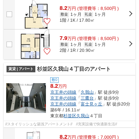
8.2
万
円
(管理費等：8,500円 )
1ヶ月
1ヶ月
敷金
礼金
1階 / 1K / 17.80㎡
7.9
万
円
(管理費等：8,500円 )
1ヶ月
1ヶ月
敷金
礼金
2階 / 1R / 20.90㎡
杉並区久我山４丁目のアパート
賃貸 | アパート
敷0
8.2
万円
京王井の頭線
「
久我山
」駅 徒歩9分
京王井の頭線
「
三鷹台
」駅 徒歩9分
京王井の頭線
「
富士見ヶ丘
」駅 徒歩20分
築6年 / 16.11㎡
東京都
杉並区
久我山
４丁目
//スタイリッシュな築浅アパートメント// //充実設備で快適新生活//
8.2
万
円
(管理費等：7,000円 )