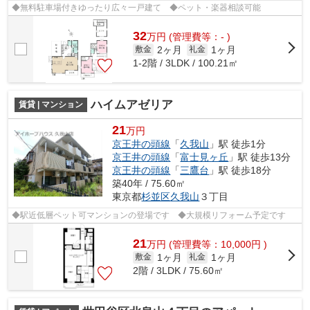
◆無料駐車場付きゆったり広々一戸建て ◆ペット・楽器相談可能
32
万
円
(管理費等：- )
2ヶ月
1ヶ月
敷金
礼金
1-2階 / 3LDK / 100.21㎡
ハイムアゼリア
賃貸 | マンション
21
万円
京王井の頭線
「
久我山
」駅 徒歩1分
京王井の頭線
「
富士見ヶ丘
」駅 徒歩13分
京王井の頭線
「
三鷹台
」駅 徒歩18分
築40年 / 75.60㎡
東京都
杉並区
久我山
３丁目
◆駅近低層ペット可マンションの登場です ◆大規模リフォーム予定です
21
万
円
(管理費等：10,000円 )
1ヶ月
1ヶ月
敷金
礼金
2階 / 3LDK / 75.60㎡