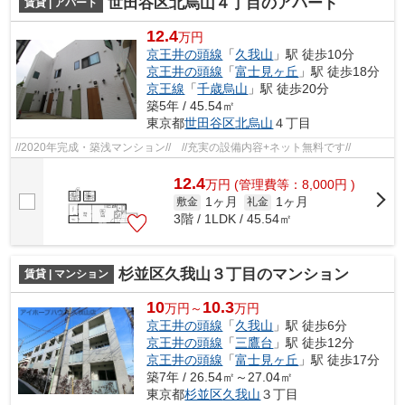
世田谷区北烏山４丁目のアパート
賃貸 | アパート
12.4
万円
京王井の頭線
「
久我山
」駅 徒歩10分
京王井の頭線
「
富士見ヶ丘
」駅 徒歩18分
京王線
「
千歳烏山
」駅 徒歩20分
築5年 / 45.54㎡
東京都
世田谷区
北烏山
４丁目
//2020年完成・築浅マンション// //充実の設備内容+ネット無料です//
12.4
万
円
(管理費等：8,000円 )
1ヶ月
1ヶ月
敷金
礼金
3階 / 1LDK / 45.54㎡
杉並区久我山３丁目のマンション
賃貸 | マンション
10
10.3
万円～
万円
京王井の頭線
「
久我山
」駅 徒歩6分
京王井の頭線
「
三鷹台
」駅 徒歩12分
京王井の頭線
「
富士見ヶ丘
」駅 徒歩17分
築7年 / 26.54㎡～27.04㎡
東京都
杉並区
久我山
３丁目