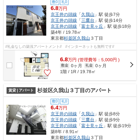
敷0
礼0
6.8
万円
京王井の頭線
「
久我山
」駅 徒歩7分
京王井の頭線
「
三鷹台
」駅 徒歩14分
京王井の頭線
「
富士見ヶ丘
」駅 徒歩18分
築4年 / 19.78㎡
東京都
杉並区
久我山
３丁目
//礼金なしの築浅アパートメント// //インターネットも無料です//
6.8
万
円
(管理費等：5,000円 )
0ヶ月
0ヶ月
敷金
礼金
1階 / 1R / 19.78㎡
杉並区久我山３丁目のアパート
賃貸 | アパート
敷0
礼0
6.4
万円
京王井の頭線
「
久我山
」駅 徒歩8分
京王井の頭線
「
三鷹台
」駅 徒歩9分
京王井の頭線
「
富士見ヶ丘
」駅 徒歩19分
築8年 / 8.91㎡
東京都
杉並区
久我山
３丁目