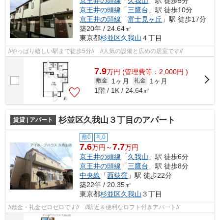
京王井の頭線
「
久我山
」駅 徒歩5分
京王井の頭線
「
三鷹台
」駅 徒歩10分
京王井の頭線
「
富士見ヶ丘
」駅 徒歩17分
築20年 / 24.64㎡
東京都
杉並区
久我山
４丁目
//やっぱり嬉しい駅まで徒歩5分// //人気の設備と広めの居室です//
7.9
万
円
(管理費等：2,000円 )
1ヶ月
1ヶ月
敷金
礼金
1階 / 1K / 24.64㎡
杉並区久我山３丁目のアパート
賃貸 | アパート
敷0
礼0
7.6
7.7
万円～
万円
京王井の頭線
「
久我山
」駅 徒歩6分
京王井の頭線
「
三鷹台
」駅 徒歩8分
中央線
「
西荻窪
」駅 徒歩22分
築22年 / 20.35㎡
東京都
杉並区
久我山
３丁目
//敷金・礼金ゼロゼロです// //駅近＆便利なロフト付きアパート//