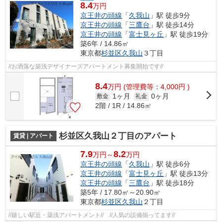
8.4
万円
京王井の頭線
「
久我山
」駅 徒歩9分
京王井の頭線
「
三鷹台
」駅 徒歩14分
京王井の頭線
「
富士見ヶ丘
」駅 徒歩19分
築6年 / 14.86㎡
東京都
杉並区
久我山
３丁目
//お洒落な築浅デザイナーズアパートメント募集開始です//
8.4
万
円
(管理費等：4,000円 )
1ヶ月
0ヶ月
敷金
礼金
2階 / 1R / 14.86㎡
杉並区久我山２丁目のアパート
賃貸 | アパート
7.9
8.2
万円～
万円
京王井の頭線
「
久我山
」駅 徒歩6分
京王井の頭線
「
富士見ヶ丘
」駅 徒歩13分
京王井の頭線
「
三鷹台
」駅 徒歩18分
築5年 / 17.80㎡～20.90㎡
東京都
杉並区
久我山
２丁目
//嬉しい駅近・築浅アパートメント// //人気の設備揃ってます//