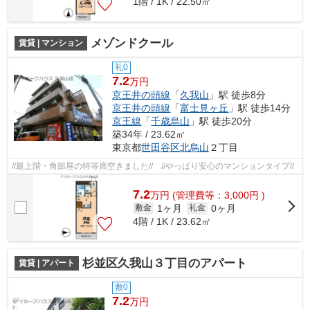
1階 / 1K / 22.50㎡
メゾンドクール
賃貸 | マンション
礼0
7.2
万円
京王井の頭線
「
久我山
」駅 徒歩8分
京王井の頭線
「
富士見ヶ丘
」駅 徒歩14分
京王線
「
千歳烏山
」駅 徒歩20分
築34年 / 23.62㎡
東京都
世田谷区
北烏山
２丁目
//最上階・角部屋の特等席空きました// //やっぱり安心のマンションタイプ//
7.2
万
円
(管理費等：3,000円 )
1ヶ月
0ヶ月
敷金
礼金
4階 / 1K / 23.62㎡
杉並区久我山３丁目のアパート
賃貸 | アパート
敷0
7.2
万円