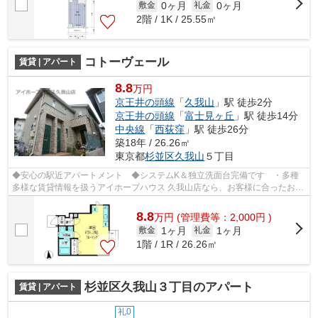
0ヶ月
0ヶ月
敷金
礼金
2階 / 1K / 25.55㎡
コトーヴェール
賃貸 | アパート
8.8
万円
京王井の頭線
「
久我山
」駅 徒歩2分
京王井の頭線
「
富士見ヶ丘
」駅 徒歩14分
中央線
「
西荻窪
」駅 徒歩26分
築18年 / 26.26㎡
東京都
杉並区
久我山
５丁目
◆安心の駅近アパートメント ◆システムK＆独立洗面台完備です ・多種
多様な賃貸情報を扱うアイホープハウス 久我山店なら、お客様に合ったお住
まいがきっと見つかります。お電話03-59...
8.8
万
円
(管理費等：2,000円 )
1ヶ月
1ヶ月
敷金
礼金
1階 / 1R / 26.26㎡
杉並区久我山３丁目のアパート
賃貸 | アパート
礼0