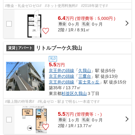
//敷金・礼金ゼロゼロ// //ネット使用料無料// //2018年築です//
6.4
万
円
(管理費等：5,000円 )
0ヶ月
0ヶ月
敷金
礼金
2階 / 1R / 8.91㎡
リトルブーケ久我山
賃貸 | アパート
礼0
5.5
万円
京王井の頭線
「
久我山
」駅 徒歩5分
京王井の頭線
「
三鷹台
」駅 徒歩13分
京王井の頭線
「
富士見ヶ丘
」駅 徒歩15分
築35年 / 13.77㎡
東京都
杉並区
久我山
３丁目
//最上階の特等席// //礼金ゼロ・駅まで明るい一本道です//
5.5
万
円
(管理費等：- )
1ヶ月
0ヶ月
敷金
礼金
2階 / 1R / 13.77㎡