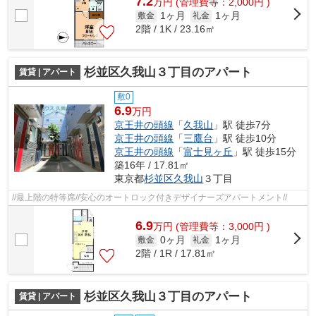
7.2
万
円
(管理費等：2,000円 )
1ヶ月
1ヶ月
敷金
礼金
2階 / 1K / 23.16㎡
杉並区久我山３丁目のアパート
賃貸 | アパート
敷0
6.9
万円
京王井の頭線
「
久我山
」駅 徒歩7分
京王井の頭線
「
三鷹台
」駅 徒歩10分
京王井の頭線
「
富士見ヶ丘
」駅 徒歩15分
築16年 / 17.81㎡
東京都
杉並区
久我山
３丁目
//最上階の特等席//安心のオートロック付きデザイナーズアパートメント//
6.9
万
円
(管理費等：3,000円 )
0ヶ月
1ヶ月
敷金
礼金
2階 / 1R / 17.81㎡
杉並区久我山３丁目のアパート
賃貸 | アパート