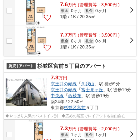
7.6
万
円
(管理費等：3,500円 )
0ヶ月
0ヶ月
敷金
礼金
1階 / 1K / 20.35㎡
7.7
万
円
(管理費等：3,500円 )
0ヶ月
0ヶ月
敷金
礼金
1階 / 1K / 20.35㎡
杉並区宮前５丁目のアパート
賃貸 | アパート
7.3
万円
京王井の頭線
「
久我山
」駅 徒歩9分
京王井の頭線
「
富士見ヶ丘
」駅 徒歩19分
中央線
「
西荻窪
」駅 徒歩19分
築24年 / 22.50㎡
東京都
杉並区
宮前
５丁目
◆やっぱり人気のバストイレ別 ◆広めの居室でレイアウトも自由自在
7.3
万
円
(管理費等：2,000円 )
1ヶ月
1ヶ月
敷金
礼金