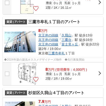
0ヶ月
1ヶ月
敷金
礼金
1階 / 1K / 16.11㎡
三鷹市牟礼１丁目のアパート
賃貸 | アパート
8
万円
京王井の頭線
「
久我山
」駅 徒歩13分
京王井の頭線
「
三鷹台
」駅 徒歩16分
京王井の頭線
「
富士見ヶ丘
」駅 徒歩22分
築2年 / 19.00㎡
東京都
三鷹市
牟礼
１丁目
◆2024年築の築浅オススメデザイナーズ物件 ◆先行募集開始
8
万
円
(管理費等：4,000円 )
1ヶ月
1ヶ月
敷金
礼金
2階 / 1R / 19.00㎡
杉並区久我山４丁目のアパート
賃貸 | アパート
7.9
万円