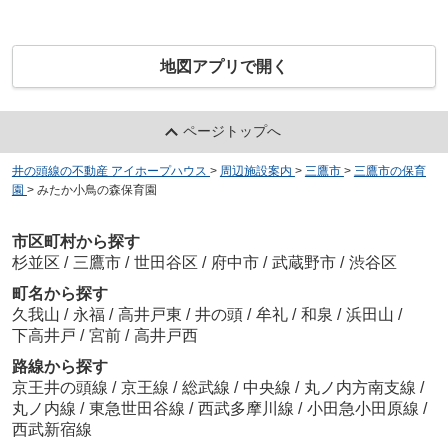
地図アプリで開く
ページトップへ
井の頭線の不動産 アイホープハウス
>
周辺施設案内
>
三鷹市
>
三鷹市の保育
園
>
みたか小鳥の森保育園
市区町村から探す
杉並区
/
三鷹市
/
世田谷区
/
府中市
/
武蔵野市
/
渋谷区
町名から探す
久我山
/
永福
/
高井戸東
/
井の頭
/
牟礼
/
和泉
/
浜田山
/
下高井戸
/
宮前
/
高井戸西
路線から探す
京王井の頭線
/
京王線
/
総武線
/
中央線
/
丸ノ内方南支線
/
丸ノ内線
/
東急世田谷線
/
西武多摩川線
/
小田急小田原線
/
西武新宿線