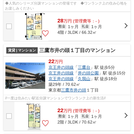
◆人気のシリーズ分譲マンションの登場です ◆ワンランク上の住み心地を
お楽しみください
28
万
円
(管理費等：- )
1ヶ月
1ヶ月
敷金
礼金
4階 / 3LDK / 66.32㎡
三鷹市井の頭１丁目のマンション
賃貸 | マンション
22
万円
京王井の頭線
「
三鷹台
」駅 徒歩5分
京王井の頭線
「
井の頭公園
」駅 徒歩15分
京王井の頭線
「
久我山
」駅 徒歩18分
築29年 / 70.62㎡
東京都
三鷹市
井の頭
１丁目
//一度は住みたい駅近分譲マンションでワンランク上の新生活//
22
万
円
(管理費等：- )
1ヶ月
1ヶ月
敷金
礼金
2階 / 3LDK / 70.62㎡