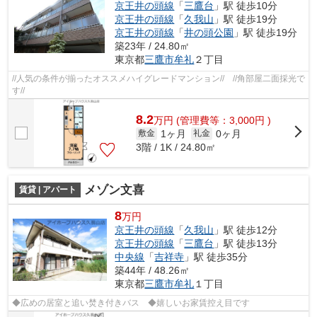
京王井の頭線
「
三鷹台
」駅 徒歩10分
京王井の頭線
「
久我山
」駅 徒歩19分
京王井の頭線
「
井の頭公園
」駅 徒歩19分
築23年 / 24.80㎡
東京都
三鷹市
牟礼
２丁目
//人気の条件が揃ったオススメハイグレードマンション// //角部屋二面採光で
す//
8.2
万
円
(管理費等：3,000円 )
1ヶ月
0ヶ月
敷金
礼金
3階 / 1K / 24.80㎡
メゾン文喜
賃貸 | アパート
8
万円
京王井の頭線
「
久我山
」駅 徒歩12分
京王井の頭線
「
三鷹台
」駅 徒歩13分
中央線
「
吉祥寺
」駅 徒歩35分
築44年 / 48.26㎡
東京都
三鷹市
牟礼
１丁目
◆広めの居室と追い焚き付きバス ◆嬉しいお家賃控え目です