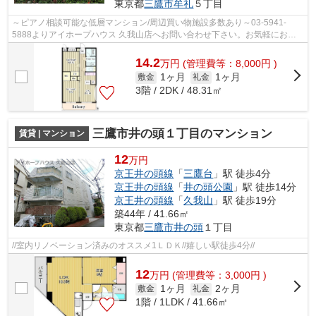
東京都
三鷹市
牟礼
５丁目
～ピアノ相談可能な低層マンション/周辺買い物施設多数あり～03-5941-
5888よりアイホープハウス 久我山店へお問い合わせ下さい。お気軽にお問
い合わせ下さい。お待ちしております。
14.2
万
円
(管理費等：8,000円 )
1ヶ月
1ヶ月
敷金
礼金
3階 / 2DK / 48.31㎡
三鷹市井の頭１丁目のマンション
賃貸 | マンション
12
万円
京王井の頭線
「
三鷹台
」駅 徒歩4分
京王井の頭線
「
井の頭公園
」駅 徒歩14分
京王井の頭線
「
久我山
」駅 徒歩19分
築44年 / 41.66㎡
東京都
三鷹市
井の頭
１丁目
//室内リノベーション済みのオススメ1ＬＤＫ//嬉しい駅徒歩4分//
12
万
円
(管理費等：3,000円 )
1ヶ月
2ヶ月
敷金
礼金
1階 / 1LDK / 41.66㎡