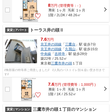
8
万
円
(管理費等：- )
1ヶ月
1ヶ月
敷金
礼金
1階 / 2LDK / 48.26㎡
トーラス井の頭Ⅱ
賃貸 | アパート
7.6
万円
京王井の頭線
「
三鷹台
」駅 徒歩7分
京王井の頭線
「
久我山
」駅 徒歩15分
中央線
「
吉祥寺
」駅 徒歩28分
築22年 / 25.52㎡
東京都
三鷹市
井の頭
１丁目
//角部屋の特等席ご用意しました// //人気のバストイレ別＆追い焚き付きで
す//
7.6
万
円
(管理費等：1,000円 )
1ヶ月
1ヶ月
敷金
礼金
1階 / 1K / 25.52㎡
三鷹市井の頭１丁目のマンション
賃貸 | マンション