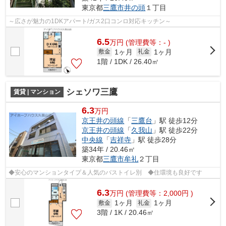
東京都
三鷹市
井の頭
１丁目
～広さが魅力の1DKアパート/ガス2口コンロ対応キッチン～
6.5
万
円
(管理費等：- )
1ヶ月
1ヶ月
敷金
礼金
1階 / 1DK / 26.40㎡
シェソワ三鷹
賃貸 | マンション
6.3
万円
京王井の頭線
「
三鷹台
」駅 徒歩12分
京王井の頭線
「
久我山
」駅 徒歩22分
中央線
「
吉祥寺
」駅 徒歩28分
築34年 / 20.46㎡
東京都
三鷹市
牟礼
２丁目
◆安心のマンションタイプ＆人気のバストイレ別 ◆住環境も良好です
6.3
万
円
(管理費等：2,000円 )
1ヶ月
1ヶ月
敷金
礼金
3階 / 1K / 20.46㎡