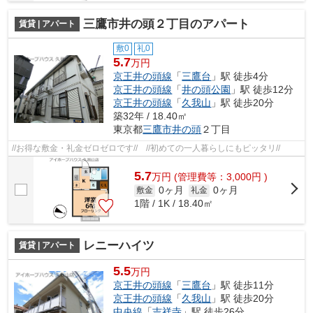
三鷹市井の頭２丁目のアパート
賃貸 | アパート
敷0
礼0
5.7
万円
京王井の頭線
「
三鷹台
」駅 徒歩4分
京王井の頭線
「
井の頭公園
」駅 徒歩12分
京王井の頭線
「
久我山
」駅 徒歩20分
築32年 / 18.40㎡
東京都
三鷹市
井の頭
２丁目
//お得な敷金・礼金ゼロゼロです// //初めての一人暮らしにもピッタリ//
5.7
万
円
(管理費等：3,000円 )
0ヶ月
0ヶ月
敷金
礼金
1階 / 1K / 18.40㎡
レニーハイツ
賃貸 | アパート
5.5
万円
京王井の頭線
「
三鷹台
」駅 徒歩11分
京王井の頭線
「
久我山
」駅 徒歩20分
中央線
「
吉祥寺
」駅 徒歩26分