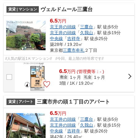
ヴェルドムール三鷹台
賃貸 | マンション
6.5
万円
京王井の頭線
「
三鷹台
」駅 徒歩5分
京王井の頭線
「
久我山
」駅 徒歩19分
中央線
「
吉祥寺
」駅 徒歩25分
築28年 / 19.20㎡
東京都
三鷹市
牟礼
２丁目
//人気の駅近1Ｋマンション// //今回、最上階の特等席です//
6.5
万
円
(管理費等：- )
1ヶ月
1ヶ月
敷金
礼金
3階 / 1K / 19.20㎡
三鷹市井の頭１丁目のアパート
賃貸 | アパート
6.5
万円
京王井の頭線
「
三鷹台
」駅 徒歩5分
京王井の頭線
「
久我山
」駅 徒歩15分
中央線
「
吉祥寺
」駅 徒歩26分
築42年 / 26.40㎡