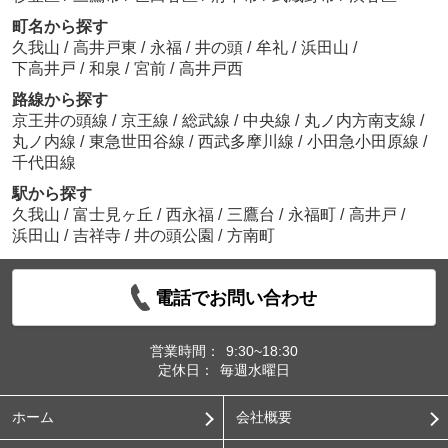
町名から探す
久我山
/
高井戸東
/
永福
/
井の頭
/
牟礼
/
浜田山
/
下高井戸
/
和泉
/
宮前
/
高井戸西
路線から探す
京王井の頭線
/
京王線
/
総武線
/
中央線
/
丸ノ内方南支線
/
丸ノ内線
/
東急世田谷線
/
西武多摩川線
/
小田急小田原線
/
千代田線
駅から探す
久我山
/
富士見ヶ丘
/
西永福
/
三鷹台
/
永福町
/
高井戸
/
浜田山
/
吉祥寺
/
井の頭公園
/
方南町
電話でお問い合わせ
営業時間：
9:30~18:30
定休日：
毎週水曜日
ホーム
会社概要