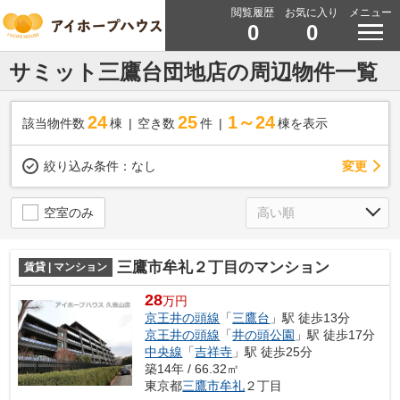
閲覧履歴
お気に入り
メニュー
0
0
サミット三鷹台団地店の周辺物件一覧
24
25
1～24
該当物件数
棟
空き数
件
棟を表示
変更
絞り込み条件：
なし
空室のみ
三鷹市牟礼２丁目のマンション
賃貸 | マンション
28
万円
京王井の頭線
「
三鷹台
」駅 徒歩13分
京王井の頭線
「
井の頭公園
」駅 徒歩17分
中央線
「
吉祥寺
」駅 徒歩25分
築14年 / 66.32㎡
東京都
三鷹市
牟礼
２丁目