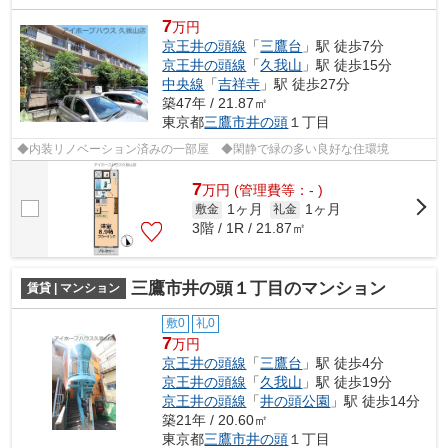
7
万円
京王井の頭線
「
三鷹台
」駅 徒歩7分
京王井の頭線
「
久我山
」駅 徒歩15分
中央線
「
吉祥寺
」駅 徒歩27分
築47年 / 21.87㎡
東京都
三鷹市
井の頭
１丁目
◆内装リノベーション済みの一部屋 ◆閑静で緑の多い良好な住環境
7
万
円
(管理費等：- )
1ヶ月
1ヶ月
敷金
礼金
3階 / 1R / 21.87㎡
三鷹市井の頭１丁目のマンション
賃貸 | マンション
敷0
礼0
7
万円
京王井の頭線
「
三鷹台
」駅 徒歩4分
京王井の頭線
「
久我山
」駅 徒歩19分
京王井の頭線
「
井の頭公園
」駅 徒歩14分
築21年 / 20.60㎡
東京都
三鷹市
井の頭
１丁目