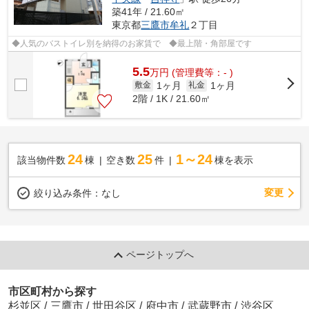
築41年 / 21.60㎡
東京都
三鷹市
牟礼
２丁目
◆人気のバストイレ別を納得のお家賃で ◆最上階・角部屋です
5.5
万
円
(管理費等：- )
1ヶ月
1ヶ月
敷金
礼金
2階 / 1K / 21.60㎡
24
25
1～24
該当物件数
棟
空き数
件
棟を表示
変更
絞り込み条件：
なし
ページトップへ
市区町村から探す
杉並区
/
三鷹市
/
世田谷区
/
府中市
/
武蔵野市
/
渋谷区