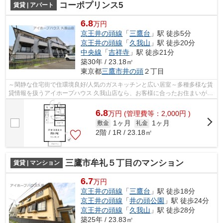
コーポプリンス5
賃貸 | アパート
6.8
万円
京王井の頭線
「
三鷹台
」駅 徒歩5分
京王井の頭線
「
久我山
」駅 徒歩20分
中央線
「
吉祥寺
」駅 徒歩21分
築30年 / 23.18㎡
東京都
三鷹市
井の頭
２丁目
～閑静な住宅街で住環境良好/人気のガスキッチンと広い居室～多種多様な賃
貸情報を扱うアイホープハウス 久我山店なら、お客様に合ったお住まいがき
っと見つかります。お電話03-5941-5...
6.8
万
円
(管理費等：2,000円 )
1ヶ月
1ヶ月
敷金
礼金
2階 / 1R / 23.18㎡
三鷹市牟礼５丁目のマンション
賃貸 | マンション
6.7
万円
京王井の頭線
「
三鷹台
」駅 徒歩18分
京王井の頭線
「
井の頭公園
」駅 徒歩24分
京王井の頭線
「
久我山
」駅 徒歩28分
築25年 / 23.83㎡