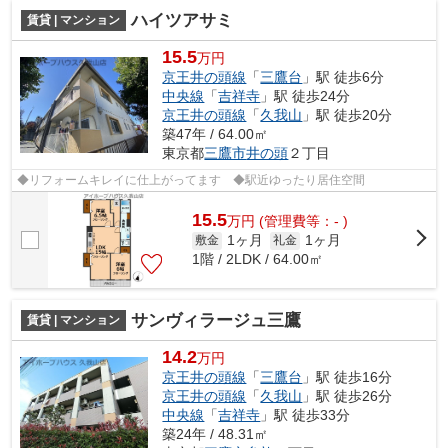
ハイツアサミ
賃貸 | マンション
15.5
万円
京王井の頭線
「
三鷹台
」駅 徒歩6分
中央線
「
吉祥寺
」駅 徒歩24分
京王井の頭線
「
久我山
」駅 徒歩20分
築47年 / 64.00㎡
東京都
三鷹市
井の頭
２丁目
◆リフォームキレイに仕上がってます ◆駅近ゆったり居住空間
15.5
万
円
(管理費等：- )
1ヶ月
1ヶ月
敷金
礼金
1階 / 2LDK / 64.00㎡
サンヴィラージュ三鷹
賃貸 | マンション
14.2
万円
京王井の頭線
「
三鷹台
」駅 徒歩16分
京王井の頭線
「
久我山
」駅 徒歩26分
中央線
「
吉祥寺
」駅 徒歩33分
築24年 / 48.31㎡