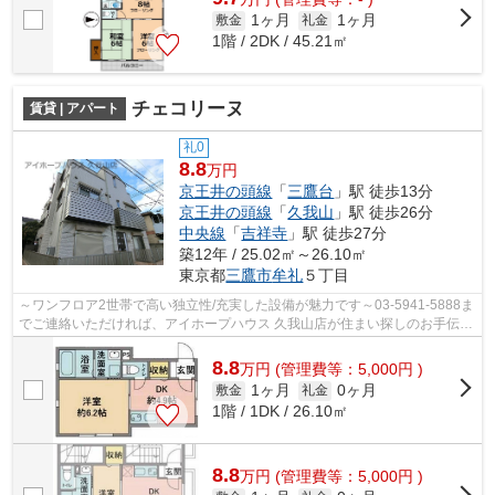
1ヶ月
1ヶ月
敷金
礼金
1階 / 2DK / 45.21㎡
チェコリーヌ
賃貸 | アパート
礼0
8.8
万円
京王井の頭線
「
三鷹台
」駅 徒歩13分
京王井の頭線
「
久我山
」駅 徒歩26分
中央線
「
吉祥寺
」駅 徒歩27分
築12年 / 25.02㎡～26.10㎡
東京都
三鷹市
牟礼
５丁目
～ワンフロア2世帯で高い独立性/充実した設備が魅力です～03-5941-5888ま
でご連絡いただければ、アイホープハウス 久我山店が住まい探しのお手伝い
を致します。ご希望の条件などを併せ...
8.8
万
円
(管理費等：5,000円 )
1ヶ月
0ヶ月
敷金
礼金
1階 / 1DK / 26.10㎡
8.8
万
円
(管理費等：5,000円 )