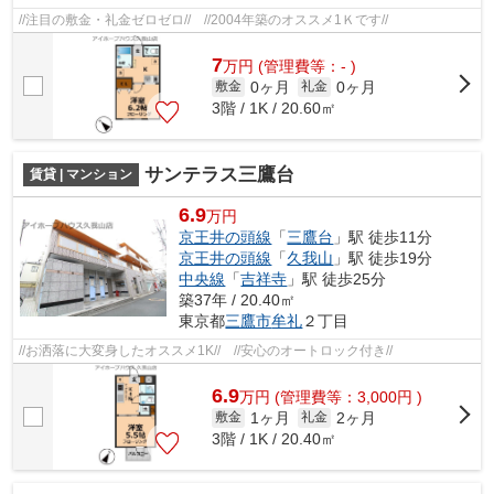
//注目の敷金・礼金ゼロゼロ// //2004年築のオススメ1Ｋです//
7
万
円
(管理費等：- )
0ヶ月
0ヶ月
敷金
礼金
3階 / 1K / 20.60㎡
サンテラス三鷹台
賃貸 | マンション
6.9
万円
京王井の頭線
「
三鷹台
」駅 徒歩11分
京王井の頭線
「
久我山
」駅 徒歩19分
中央線
「
吉祥寺
」駅 徒歩25分
築37年 / 20.40㎡
東京都
三鷹市
牟礼
２丁目
//お洒落に大変身したオススメ1K// //安心のオートロック付き//
6.9
万
円
(管理費等：3,000円 )
1ヶ月
2ヶ月
敷金
礼金
3階 / 1K / 20.40㎡