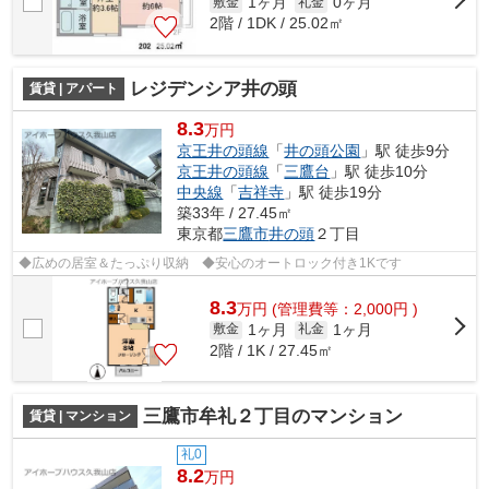
1ヶ月
0ヶ月
敷金
礼金
2階 / 1DK / 25.02㎡
レジデンシア井の頭
賃貸 | アパート
8.3
万円
京王井の頭線
「
井の頭公園
」駅 徒歩9分
京王井の頭線
「
三鷹台
」駅 徒歩10分
中央線
「
吉祥寺
」駅 徒歩19分
築33年 / 27.45㎡
東京都
三鷹市
井の頭
２丁目
◆広めの居室＆たっぷり収納 ◆安心のオートロック付き1Kです
8.3
万
円
(管理費等：2,000円 )
1ヶ月
1ヶ月
敷金
礼金
2階 / 1K / 27.45㎡
三鷹市牟礼２丁目のマンション
賃貸 | マンション
礼0
8.2
万円