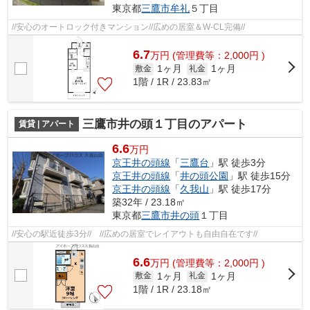
東京都
三鷹市
牟礼
５丁目
//安心のオートロック付きマンション//広めの居室＆W-CL完備//
6.7
万
円
(管理費等：2,000円 )
1ヶ月
1ヶ月
敷金
礼金
1階 / 1R / 23.83㎡
三鷹市井の頭１丁目のアパート
賃貸 | アパート
6.6
万円
京王井の頭線
「
三鷹台
」駅 徒歩3分
京王井の頭線
「
井の頭公園
」駅 徒歩15分
京王井の頭線
「
久我山
」駅 徒歩17分
築32年 / 23.18㎡
東京都
三鷹市
井の頭
１丁目
//安心の駅近徒歩3分// //広めの居室でレイアウトも自由自在です//
6.6
万
円
(管理費等：2,000円 )
1ヶ月
1ヶ月
敷金
礼金
1階 / 1R / 23.18㎡