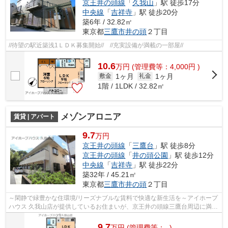
京王井の頭線
「
久我山
」駅 徒歩17分
中央線
「
吉祥寺
」駅 徒歩20分
築6年 / 32.82㎡
東京都
三鷹市
井の頭
２丁目
//待望の駅近築浅1ＬＤＫ募集開始// //充実設備が満載の一部屋//
10.6
万
円
(管理費等：4,000円 )
1ヶ月
1ヶ月
敷金
礼金
1階 / 1LDK / 32.82㎡
メゾンアロニア
賃貸 | アパート
9.7
万円
京王井の頭線
「
三鷹台
」駅 徒歩8分
京王井の頭線
「
井の頭公園
」駅 徒歩12分
中央線
「
吉祥寺
」駅 徒歩22分
築32年 / 45.21㎡
東京都
三鷹市
井の頭
２丁目
～閑静で緑豊かな住環境/リーズナブルな賃料で快適な新生活を～アイホープ
ハウス 久我山店が提供しているお住まいが、京王井の頭線三鷹台周辺に満載
です。03-5941-5888にて当社へ、お...
9.7
万
円
(管理費等：- )