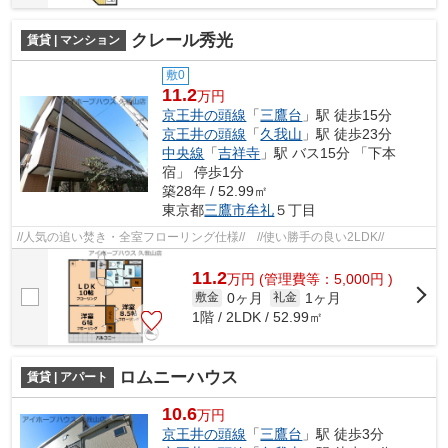
クレール秀光
賃貸 | マンション
敷0
11.2
万円
京王井の頭線
「
三鷹台
」駅 徒歩15分
京王井の頭線
「
久我山
」駅 徒歩23分
中央線
「
吉祥寺
」駅 バス15分 「下本
宿」 停歩1分
築28年 / 52.99㎡
東京都
三鷹市
牟礼
５丁目
//人気の追い焚き・全室フローリング仕様// //使い勝手の良い2LDK//
11.2
万
円
(管理費等：5,000円 )
0ヶ月
1ヶ月
敷金
礼金
1階 / 2LDK / 52.99㎡
ロムニーハウス
賃貸 | アパート
10.6
万円
京王井の頭線
「
三鷹台
」駅 徒歩3分