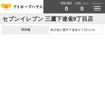
閲覧履歴
お気に入り
メニュー
0
0
セブンイレブン 三鷹下連雀9丁目店
所在地
東京都三鷹市下連雀９丁目11-14