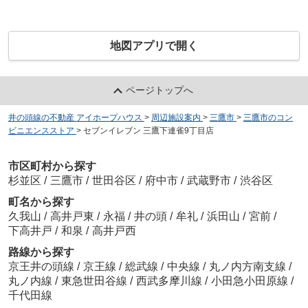
地図アプリで開く
ページトップへ
井の頭線の不動産 アイホープハウス
>
周辺施設案内
>
三鷹市
>
三鷹市のコン
ビニエンスストア
>
セブンイレブン 三鷹下連雀9丁目店
市区町村から探す
杉並区
/
三鷹市
/
世田谷区
/
府中市
/
武蔵野市
/
渋谷区
町名から探す
久我山
/
高井戸東
/
永福
/
井の頭
/
牟礼
/
浜田山
/
宮前
/
下高井戸
/
和泉
/
高井戸西
路線から探す
京王井の頭線
/
京王線
/
総武線
/
中央線
/
丸ノ内方南支線
/
丸ノ内線
/
東急世田谷線
/
西武多摩川線
/
小田急小田原線
/
千代田線