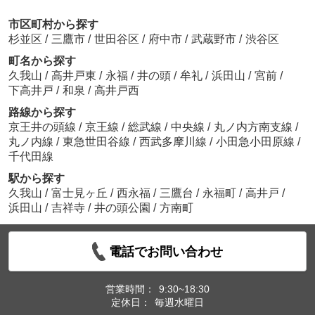
市区町村から探す
杉並区
/
三鷹市
/
世田谷区
/
府中市
/
武蔵野市
/
渋谷区
町名から探す
久我山
/
高井戸東
/
永福
/
井の頭
/
牟礼
/
浜田山
/
宮前
/
下高井戸
/
和泉
/
高井戸西
路線から探す
京王井の頭線
/
京王線
/
総武線
/
中央線
/
丸ノ内方南支線
/
丸ノ内線
/
東急世田谷線
/
西武多摩川線
/
小田急小田原線
/
千代田線
駅から探す
久我山
/
富士見ヶ丘
/
西永福
/
三鷹台
/
永福町
/
高井戸
/
浜田山
/
吉祥寺
/
井の頭公園
/
方南町
電話でお問い合わせ
営業時間：
9:30~18:30
定休日：
毎週水曜日