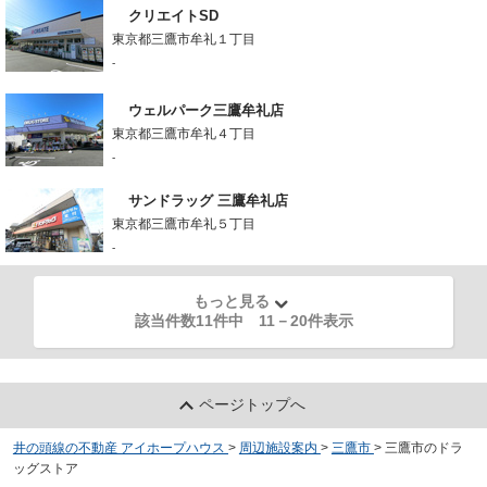
クリエイトSD
東京都三鷹市牟礼１丁目
-
ウェルパーク三鷹牟礼店
東京都三鷹市牟礼４丁目
-
サンドラッグ 三鷹牟礼店
東京都三鷹市牟礼５丁目
-
もっと見る
該当件数11件中
11
－
20
件表示
ページトップへ
井の頭線の不動産 アイホープハウス
>
周辺施設案内
>
三鷹市
>
三鷹市のドラ
ッグストア