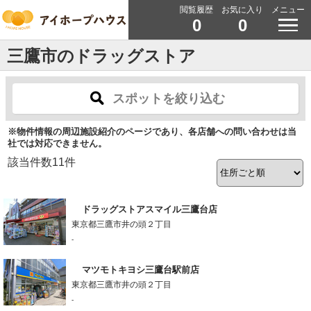
閲覧履歴
お気に入り
メニュー
0
0
三鷹市のドラッグストア
スポットを絞り込む
※物件情報の周辺施設紹介のページであり、各店舗への問い合わせは当
社では対応できません。
該当件数
11
件
ドラッグストアスマイル三鷹台店
東京都三鷹市井の頭２丁目
-
マツモトキヨシ三鷹台駅前店
東京都三鷹市井の頭２丁目
-