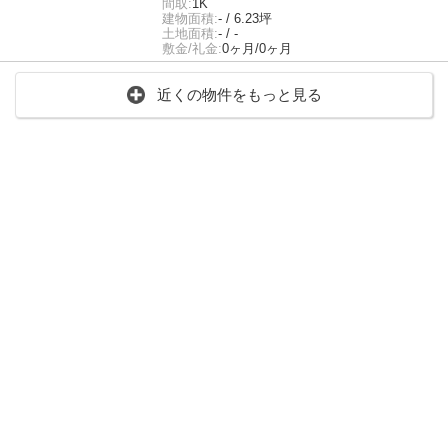
間取:
1K
建物面積:
- / 6.23坪
土地面積:
- / -
敷金/礼金:
0ヶ月/0ヶ月
近くの物件をもっと見る