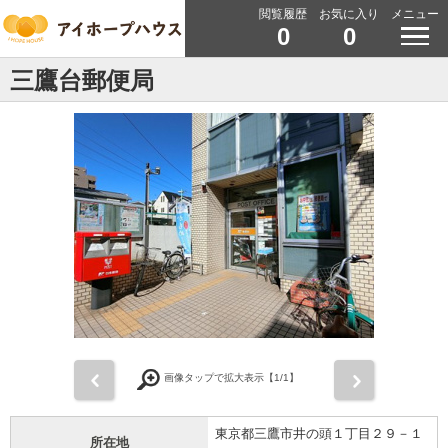
閲覧履歴
お気に入り
メニュー
0
0
三鷹台郵便局
前
次
画像タップで拡大表示【
1
/1】
東京都三鷹市井の頭１丁目２９－１
所在地