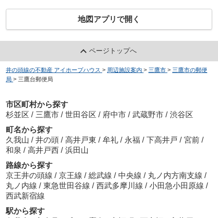
地図アプリで開く
ページトップへ
井の頭線の不動産 アイホープハウス
>
周辺施設案内
>
三鷹市
>
三鷹市の郵便
局
>
三鷹台郵便局
市区町村から探す
杉並区
/
三鷹市
/
世田谷区
/
府中市
/
武蔵野市
/
渋谷区
町名から探す
久我山
/
井の頭
/
高井戸東
/
牟礼
/
永福
/
下高井戸
/
宮前
/
和泉
/
高井戸西
/
浜田山
路線から探す
京王井の頭線
/
京王線
/
総武線
/
中央線
/
丸ノ内方南支線
/
丸ノ内線
/
東急世田谷線
/
西武多摩川線
/
小田急小田原線
/
西武新宿線
駅から探す