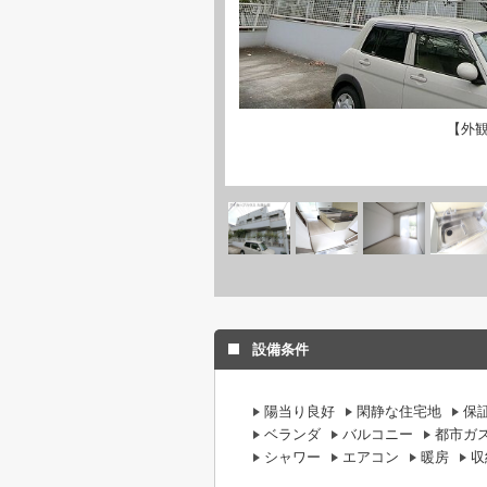
【外
設備条件
陽当り良好
閑静な住宅地
保
ベランダ
バルコニー
都市ガ
シャワー
エアコン
暖房
収