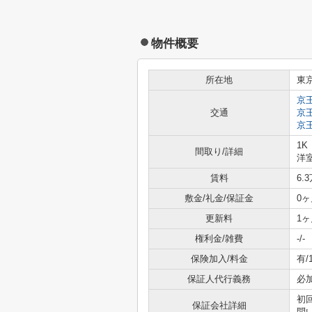
物件概要
所在地
東
京
交通
京
京
1K
間取り/詳細
洋室
賃料
6.
敷金/礼金/保証金
0ヶ
更新料
1ヶ
権利金/雑費
-/-
保険加入/料金
有/
保証人代行義務
必
初
保証会社詳細
問