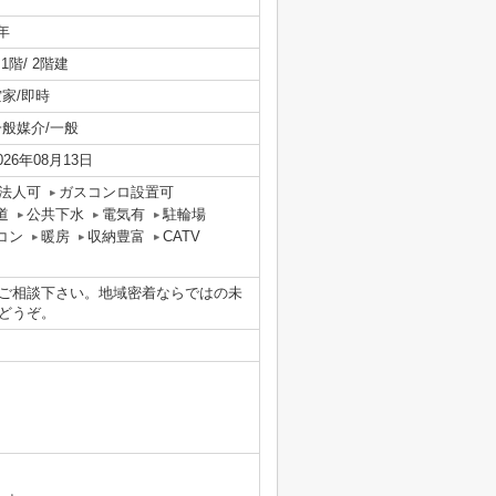
年
/ 1階/ 2階建
空家/即時
一般媒介/一般
026年08月13日
法人可
ガスコンロ設置可
道
公共下水
電気有
駐輪場
コン
暖房
収納豊富
CATV
ご相談下さい。地域密着ならではの未
でどうぞ。