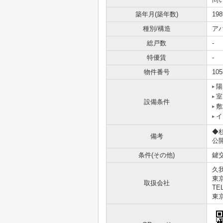
築年月(築年数)
19
種別/構造
ア
総戸数
-
特優賃
-
物件番号
105
陽
室
設備条件
敷
イ
◆
備考
公
条件(その他)
鍵交
久
東京
取扱会社
TEL
東京