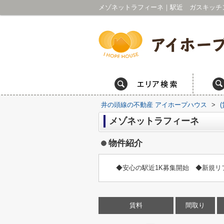
井の頭線の不動産 アイホープハウス
>
メゾネットラフィーネ
物件紹介
◆安心の駅近1K募集開始 ◆新規リ
賃料
間取り