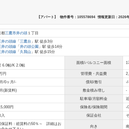
【アパート】
物件番号：105578694
情報更新日：2026年
京都
三鷹市
井の頭
１丁目
王井の頭線
「
三鷹台
」駅 徒歩3分
王井の頭線
「
井の頭公園
」駅 徒歩14分
王井の頭線
「
久我山
」駅 徒歩15分
面積/バルコニー面積
1
 6.0帖
/
K 2.0帖
3万円
管理費・共益費
2
月/0ヶ月/-
償却/敷引
-/
月(新賃料)
敷金積み増し
-
駐車場/月額料金
近
15,000円
保険名/保険期間
-
加入
保証会社
回保証料：総賃料の50％～ 詳細はお
向き
い合わせ下さい。