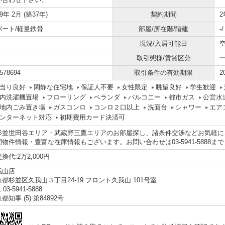
89年 2月 (築37年)
契約期間
2
パート/軽量鉄骨
部屋/所在階/階建
-
現況/入居可能日
取引態様/賃貸区分
578694
取引条件の有効期限
2
当り良好
閑静な住宅地
保証人不要
女性限定
眺望良好
学生歓迎
内洗濯機置場
フローリング
ベランダ
バルコニー
都市ガス
公営水
地内ごみ置き場
ガスコンロ
コンロ２口以上
洗面台
シャワー
エア
ンターネット対応
初期費用カード決済可
杉並世田谷エリア・武蔵野三鷹エリアのお部屋探し、諸条件交渉などお気軽に
開物件情報・豊富な在庫情報もございます。お問い合わせは03-5941-5888ま
換代:2万2,000円
我山店
都杉並区久我山３丁目24-19 フロント久我山 101号室
:03-5941-5888
都知事 (5) 第84892号