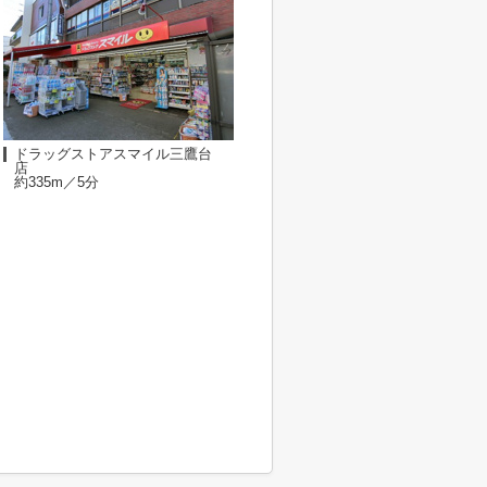
ドラッグストアスマイル三鷹台
店
約335m／5分