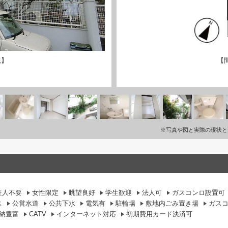
観】
【
※写真や図と実際の現状と
証人不要
女性限定
眺望良好
学生歓迎
法人可
ガスコンロ設置可
ス
公営水道
公共下水
電気有
駐輪場
敷地内ごみ置き場
ガス
納豊富
CATV
インターネット対応
初期費用カード決済可