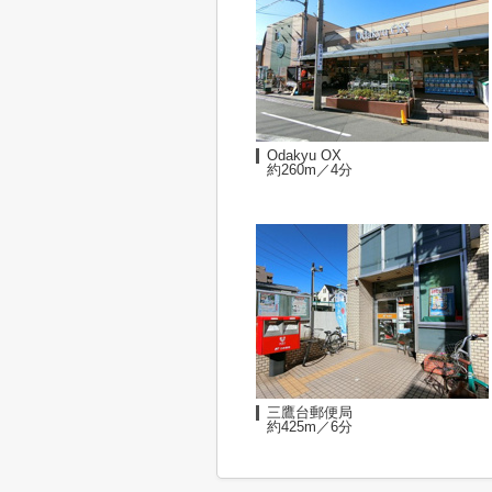
Odakyu OX
約260m／4分
三鷹台郵便局
約425m／6分