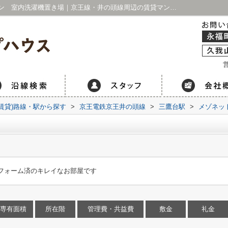
メゾネットラフィーネ｜駅近 ガスキッチン 室内洗濯機置き場｜京王線・井の頭線周辺の賃貸マンション・不動産情報はアイホープハウス 永福町店・久我山店
営
(賃貸)路線・駅から探す
>
京王電鉄京王井の頭線
>
三鷹台駅
>
メゾネッ
フォーム済のキレイなお部屋です
専有面積
所在階
管理費・共益費
敷金
礼金