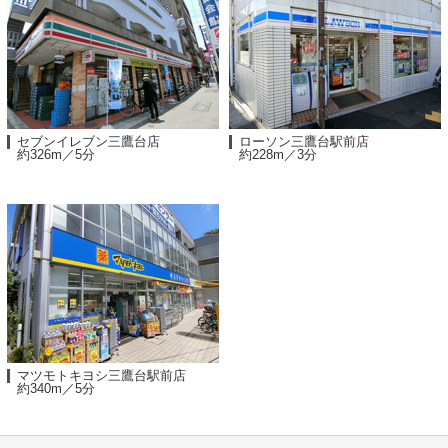
セブンイレブン三鷹台店
ローソン三鷹台駅前店
約326m／5分
約228m／3分
マツモトキヨシ三鷹台駅前店
約340m／5分