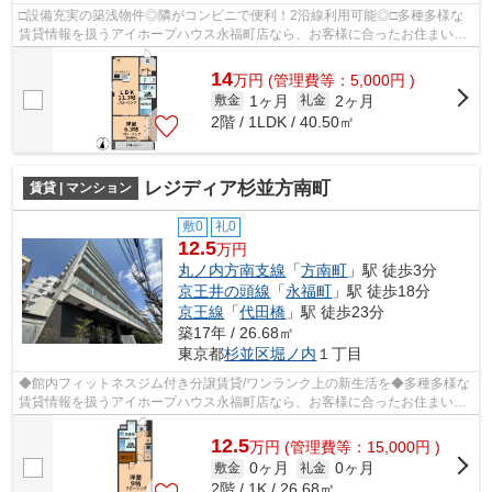
□設備充実の築浅物件◎隣がコンビニで便利！2沿線利用可能◎□多種多様な
賃貸情報を扱うアイホープハウス永福町店なら、お客様に合ったお住まいが
きっと見つかります。お電話03-3327-7774...
14
万
円
(管理費等：5,000円 )
1ヶ月
2ヶ月
敷金
礼金
2階 / 1LDK / 40.50㎡
レジディア杉並方南町
賃貸 | マンション
敷0
礼0
12.5
万円
丸ノ内方南支線
「
方南町
」駅 徒歩3分
京王井の頭線
「
永福町
」駅 徒歩18分
京王線
「
代田橋
」駅 徒歩23分
築17年 / 26.68㎡
東京都
杉並区
堀ノ内
１丁目
◆館内フィットネスジム付き分譲賃貸/ワンランク上の新生活を◆多種多様な
賃貸情報を扱うアイホープハウス永福町店なら、お客様に合ったお住まいが
きっと見つかります。お電話03-3327-77...
12.5
万
円
(管理費等：15,000円 )
0ヶ月
0ヶ月
敷金
礼金
2階 / 1K / 26.68㎡