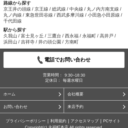
路線から探す
京王井の頭線
/
京王線
/
総武線
/
中央線
/
丸ノ内方南支線
/
丸ノ内線
/
東急世田谷線
/
西武多摩川線
/
小田急小田原線
/
千代田線
駅から探す
久我山
/
富士見ヶ丘
/
三鷹台
/
西永福
/
永福町
/
高井戸
/
浜田山
/
吉祥寺
/
井の頭公園
/
方南町
電話でお問い合わせ
営業時間：
9:30~18:30
定休日：
毎週水曜日
ホーム
会社概要
お問い合わせ
来店予約
プライバシーポリシー
利用規約
アクセスマップ
PCサイト
Copyright(c) 永福町本店 All rights reserved.