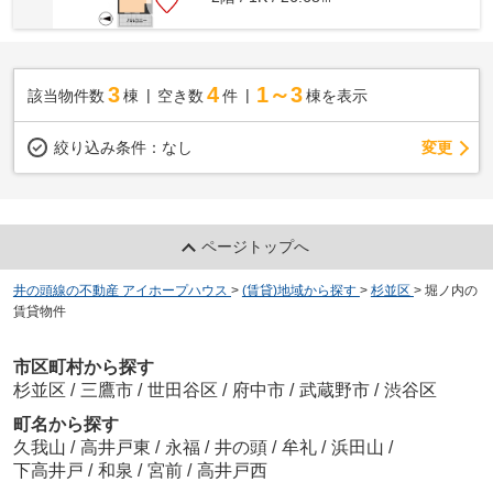
3
4
1～3
該当物件数
棟
空き数
件
棟を表示
変更
絞り込み条件：
なし
ページトップへ
井の頭線の不動産 アイホープハウス
>
(賃貸)地域から探す
>
杉並区
>
堀ノ内の
賃貸物件
市区町村から探す
杉並区
/
三鷹市
/
世田谷区
/
府中市
/
武蔵野市
/
渋谷区
町名から探す
久我山
/
高井戸東
/
永福
/
井の頭
/
牟礼
/
浜田山
/
下高井戸
/
和泉
/
宮前
/
高井戸西