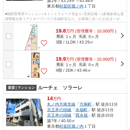
築1年 / 43.29㎡～43.46㎡
東京都
杉並区
堀ノ内
１丁目
■猫飼育専用マンション♪キャットウォーク等あり♪充実設備！□多種多様な賃
貸情報を扱うアイホープハウス永福町店なら、お客様に合ったお住まいがき
っと見つかります。お電話03-3327-777...
19.8
万
円
(管理費等：10,000円 )
1ヶ月
0ヶ月
敷金
礼金
3階 / 1LDK / 43.29㎡
19.9
万
円
(管理費等：10,000円 )
1ヶ月
0ヶ月
敷金
礼金
4階 / 2DK / 43.46㎡
ルーチェ ソラーレ
賃貸 | マンション
14
万円
丸ノ内方南支線
「
方南町
」駅 徒歩11分
京王井の頭線
「
永福町
」駅 徒歩11分
京王井の頭線
「
西永福
」駅 徒歩15分
築7年 / 40.50㎡
東京都
杉並区
堀ノ内
１丁目