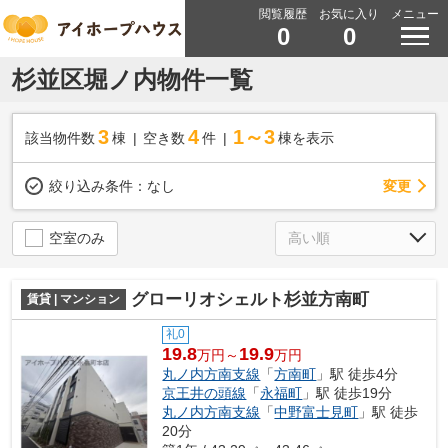
閲覧履歴
お気に入り
メニュー
0
0
杉並区堀ノ内物件一覧
3
4
1～3
該当物件数
棟
空き数
件
棟を表示
変更
絞り込み条件：
なし
空室のみ
グローリオシェルト杉並方南町
賃貸 | マンション
礼0
19.8
19.9
万円～
万円
丸ノ内方南支線
「
方南町
」駅 徒歩4分
京王井の頭線
「
永福町
」駅 徒歩19分
丸ノ内方南支線
「
中野富士見町
」駅 徒歩
20分