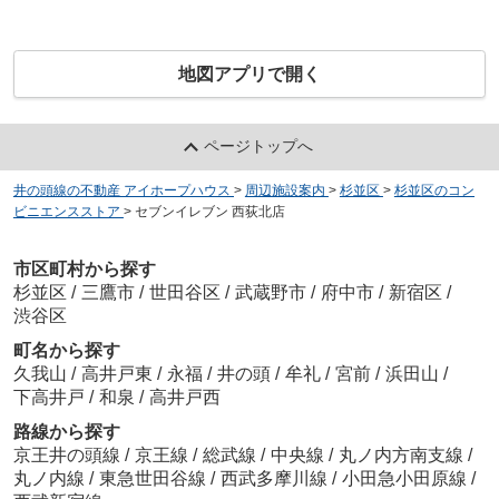
地図アプリで開く
ページトップへ
井の頭線の不動産 アイホープハウス
>
周辺施設案内
>
杉並区
>
杉並区のコン
ビニエンスストア
>
セブンイレブン 西荻北店
市区町村から探す
杉並区
/
三鷹市
/
世田谷区
/
武蔵野市
/
府中市
/
新宿区
/
渋谷区
町名から探す
久我山
/
高井戸東
/
永福
/
井の頭
/
牟礼
/
宮前
/
浜田山
/
下高井戸
/
和泉
/
高井戸西
路線から探す
京王井の頭線
/
京王線
/
総武線
/
中央線
/
丸ノ内方南支線
/
丸ノ内線
/
東急世田谷線
/
西武多摩川線
/
小田急小田原線
/