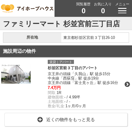
閲覧履歴
お気に入り
メニュー
0
0
ファミリーマート 杉並宮前三丁目店
所在地
東京都杉並区宮前３丁目26-10
施設周辺の物件
賃貸｜アパート
杉並区宮前３丁目のアパート
京王井の頭線「久我山」駅 徒歩15分
中央線「西荻窪」駅 徒歩19分
京王井の頭線「富士見ヶ丘」駅 徒歩16分
7.4万円
間取:
1R
建物面積:
- / 4.99坪
土地面積:
- / -
敷金/礼金:
1ヶ月/0ヶ月
近くの物件をもっと見る