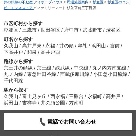
井の頭線の不動産 アイホープハウス
>
周辺施設案内
>
杉並区
>
杉並区のコン
ビニエンスストア
>
ファミリーマート 杉並宮前三丁目店
市区町村から探す
杉並区
/
三鷹市
/
世田谷区
/
府中市
/
武蔵野市
/
渋谷区
町名から探す
久我山
/
高井戸東
/
永福
/
井の頭
/
牟礼
/
浜田山
/
宮前
/
下高井戸
/
和泉
/
高井戸西
路線から探す
京王井の頭線
/
京王線
/
総武線
/
中央線
/
丸ノ内方南支線
/
丸ノ内線
/
東急世田谷線
/
西武多摩川線
/
小田急小田原線
/
千代田線
駅から探す
久我山
/
富士見ヶ丘
/
西永福
/
三鷹台
/
永福町
/
高井戸
/
浜田山
/
吉祥寺
/
井の頭公園
/
方南町
電話でお問い合わせ