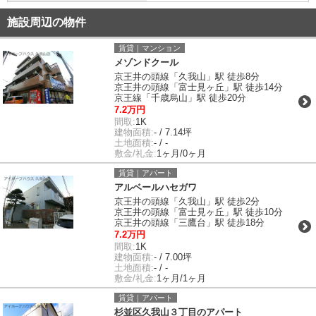
施設周辺の物件
賃貸｜マンション
メゾンドクール
京王井の頭線「久我山」駅 徒歩8分
京王井の頭線「富士見ヶ丘」駅 徒歩14分
京王線「千歳烏山」駅 徒歩20分
7.2万円
間取:
1K
建物面積:
- / 7.14坪
土地面積:
- / -
敷金/礼金:
1ヶ月/0ヶ月
賃貸｜アパート
アルベールハセガワ
京王井の頭線「久我山」駅 徒歩2分
京王井の頭線「富士見ヶ丘」駅 徒歩10分
京王井の頭線「三鷹台」駅 徒歩18分
7.2万円
間取:
1K
建物面積:
- / 7.00坪
土地面積:
- / -
敷金/礼金:
1ヶ月/1ヶ月
賃貸｜アパート
杉並区久我山３丁目のアパート