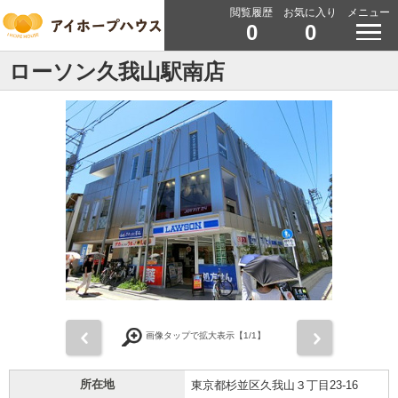
閲覧履歴
お気に入り
メニュー
0
0
ローソン久我山駅南店
前
次
画像タップで拡大表示【
1
/1】
所在地
東京都杉並区久我山３丁目23-16