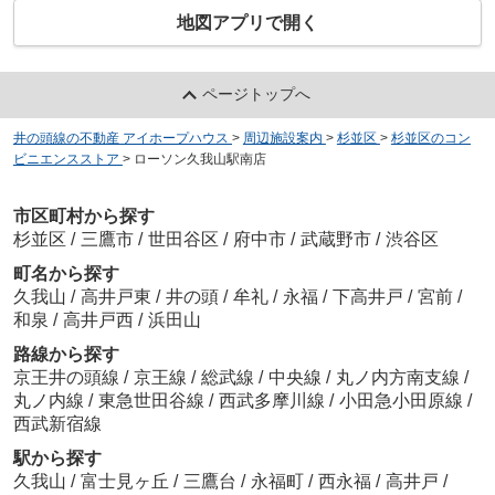
地図アプリで開く
ページトップへ
井の頭線の不動産 アイホープハウス
>
周辺施設案内
>
杉並区
>
杉並区のコン
ビニエンスストア
>
ローソン久我山駅南店
市区町村から探す
杉並区
/
三鷹市
/
世田谷区
/
府中市
/
武蔵野市
/
渋谷区
町名から探す
久我山
/
高井戸東
/
井の頭
/
牟礼
/
永福
/
下高井戸
/
宮前
/
和泉
/
高井戸西
/
浜田山
路線から探す
京王井の頭線
/
京王線
/
総武線
/
中央線
/
丸ノ内方南支線
/
丸ノ内線
/
東急世田谷線
/
西武多摩川線
/
小田急小田原線
/
西武新宿線
駅から探す
久我山
/
富士見ヶ丘
/
三鷹台
/
永福町
/
西永福
/
高井戸
/