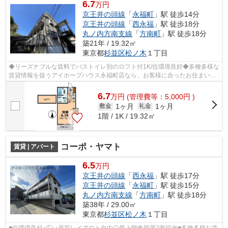
6.7
万円
京王井の頭線
「
永福町
」駅 徒歩14分
京王井の頭線
「
西永福
」駅 徒歩18分
丸ノ内方南支線
「
方南町
」駅 徒歩18分
築21年 / 19.32㎡
東京都
杉並区
松ノ木
１丁目
◆リーズナブルな賃料でバストイレ別のロフト付1K/住環境良好◆多種多様な
賃貸情報を扱うアイホープハウス永福町店なら、お客様に合ったお住まいが
きっと見つかります。お電話03-3327-77...
6.7
万
円
(管理費等：5,000円 )
1ヶ月
1ヶ月
敷金
礼金
1階 / 1K / 19.32㎡
コーポ・ヤマト
賃貸 | アパート
6.5
万円
京王井の頭線
「
西永福
」駅 徒歩17分
京王井の頭線
「
永福町
」駅 徒歩15分
丸ノ内方南支線
「
方南町
」駅 徒歩18分
築38年 / 29.00㎡
東京都
杉並区
松ノ木
１丁目