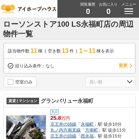
閲覧履歴
お気に入り
メニュー
0
0
ローソンストア100 LS永福町店の周辺
物件一覧
11
13
1～11
該当物件数
棟
空き数
件
棟を表示
変更
絞り込み条件：
なし
空室のみ
グランバリュー永福町
賃貸 | マンション
礼0
25.8
万円
京王井の頭線
「
永福町
」駅 徒歩10分
丸ノ内方南支線
「
方南町
」駅 徒歩11分
京王井の頭線
「
西永福
」駅 徒歩15分