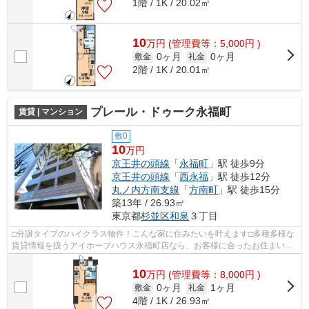
1階 / 1K / 20.02㎡
10
万
円
(管理費等：5,000円 )
0ヶ月
0ヶ月
敷金
礼金
2階 / 1K / 20.01㎡
プレール・ドゥーク永福町
賃貸 | マンション
敷0
10
万円
京王井の頭線
「
永福町
」駅 徒歩9分
京王井の頭線
「
西永福
」駅 徒歩12分
丸ノ内方南支線
「
方南町
」駅 徒歩15分
築13年 / 26.93㎡
東京都
杉並区
和泉
３丁目
□分譲タイプのハイクラス物件！こんな家に住みたいを叶えます□多種多様な
賃貸情報を扱うアイホープハウス永福町店なら、お客様に合ったお住まいが
きっと見つかります。お電話03-3327-7...
10
万
円
(管理費等：8,000円 )
0ヶ月
1ヶ月
敷金
礼金
4階 / 1K / 26.93㎡