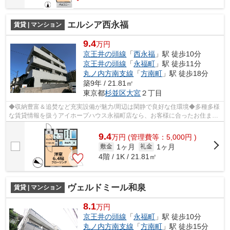
エルシア西永福
賃貸 | マンション
9.4
万円
京王井の頭線
「
西永福
」駅 徒歩10分
京王井の頭線
「
永福町
」駅 徒歩11分
丸ノ内方南支線
「
方南町
」駅 徒歩18分
築9年 / 21.81㎡
東京都
杉並区
大宮
２丁目
◆収納豊富＆追焚など充実設備が魅力/周辺は閑静で良好な住環境◆多種多様
な賃貸情報を扱うアイホープハウス永福町店なら、お客様に合ったお住まい
がきっと見つかります。お電話03-3327-...
9.4
万
円
(管理費等：5,000円 )
1ヶ月
1ヶ月
敷金
礼金
4階 / 1K / 21.81㎡
ヴェルドミール和泉
賃貸 | マンション
8.1
万円
京王井の頭線
「
永福町
」駅 徒歩10分
丸ノ内方南支線
「
方南町
」駅 徒歩15分