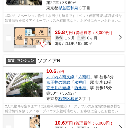
築22年 / 83.60㎡
東京都
杉並区
和泉
３丁目
□室内リノベーション物件！水回りも綺麗です！ペット飼育可能□多種多様な
賃貸情報を扱うアイホープハウス永福町店なら、お客様に合ったお住まいが
きっと見つかります。お電話03-3327-7...
25.8
万
円
(管理費等：8,000円 )
1ヶ月
0ヶ月
敷金
礼金
3階 / 2LDK / 83.60㎡
ソフィアN
賃貸 | マンション
10.6
万円
丸ノ内方南支線
「
方南町
」駅 徒歩8分
京王井の頭線
「
永福町
」駅 徒歩10分
京王井の頭線
「
西永福
」駅 徒歩18分
築30年 / 35.92㎡
東京都
杉並区
和泉
３丁目
□人気物件が空きます！2沿線利用可能◎リーズナブルのお家賃□多種多様な
賃貸情報を扱うアイホープハウス永福町店なら、お客様に合ったお住まいが
きっと見つかります。お電話03-3327-777...
10.6
万
円
(管理費等：6,000円 )