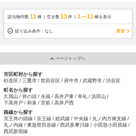
11
13
1～11
該当物件数
棟
空き数
件
棟を表示
変更
絞り込み条件：
なし
ページトップへ
市区町村から探す
杉並区
/
三鷹市
/
世田谷区
/
府中市
/
武蔵野市
/
渋谷区
町名から探す
久我山
/
井の頭
/
永福
/
高井戸東
/
牟礼
/
浜田山
/
下高井戸
/
和泉
/
宮前
/
高井戸西
路線から探す
京王井の頭線
/
京王線
/
総武線
/
中央線
/
丸ノ内方南支線
/
丸ノ内線
/
東急世田谷線
/
西武多摩川線
/
小田急小田原線
/
西武新宿線