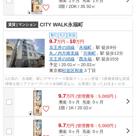
1ヶ月
1ヶ月
敷金
礼金
3階 / 2DK / 35.92㎡
CITY WALK永福町
賃貸 | マンション
敷0
礼0
新築
9.7
10
万円～
万円
京王井の頭線
「
永福町
」駅 徒歩9分
丸ノ内方南支線
「
方南町
」駅 徒歩12分
京王井の頭線
「
西永福
」駅 徒歩15分
予定 / 20.01㎡～20.02㎡
東京都
杉並区
和泉
３丁目
□人気の「永福町」駅にデザイナーズ新築マンション登場！□多種多様な賃貸
情報を扱うアイホープハウス永福町店なら、お客様に合ったお住まいがきっ
と見つかります。お電話03-3327-7774...
9.7
万
円
(管理費等：5,000円 )
0ヶ月
0ヶ月
敷金
礼金
1階 / 1K / 20.02㎡
9.7
万
円
(管理費等：5,000円 )
0ヶ月
0ヶ月
敷金
礼金