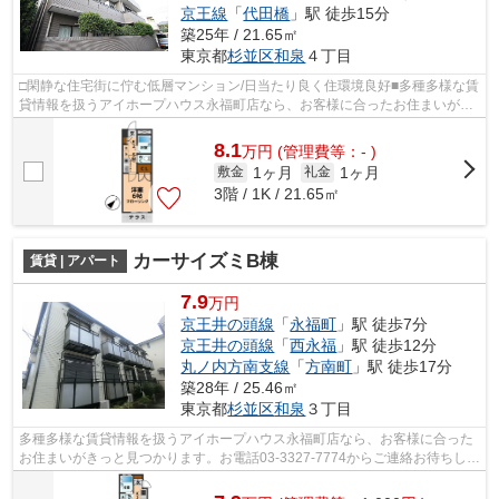
京王線
「
代田橋
」駅 徒歩15分
築25年 / 21.65㎡
東京都
杉並区
和泉
４丁目
□閑静な住宅街に佇む低層マンション/日当たり良く住環境良好■多種多様な賃
貸情報を扱うアイホープハウス永福町店なら、お客様に合ったお住まいがき
っと見つかります。お電話03-3327-77...
8.1
万
円
(管理費等：- )
1ヶ月
1ヶ月
敷金
礼金
3階 / 1K / 21.65㎡
カーサイズミB棟
賃貸 | アパート
7.9
万円
京王井の頭線
「
永福町
」駅 徒歩7分
京王井の頭線
「
西永福
」駅 徒歩12分
丸ノ内方南支線
「
方南町
」駅 徒歩17分
築28年 / 25.46㎡
東京都
杉並区
和泉
３丁目
多種多様な賃貸情報を扱うアイホープハウス永福町店なら、お客様に合った
お住まいがきっと見つかります。お電話03-3327-7774からご連絡お待ちして
おります。