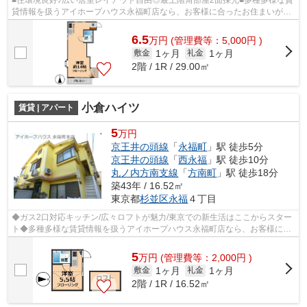
■住環境良好♪広い居室レイアウト自由◎最上階角部屋2面採光■多種多様な賃
貸情報を扱うアイホープハウス永福町店なら、お客様に合ったお住まいがき
っと見つかります。お電話03-3327-7774...
6.5
万
円
(管理費等：5,000円 )
1ヶ月
1ヶ月
敷金
礼金
2階 / 1R / 29.00㎡
小倉ハイツ
賃貸 | アパート
5
万円
京王井の頭線
「
永福町
」駅 徒歩5分
京王井の頭線
「
西永福
」駅 徒歩10分
丸ノ内方南支線
「
方南町
」駅 徒歩18分
築43年 / 16.52㎡
東京都
杉並区
永福
４丁目
◆ガス2口対応キッチン/広々ロフトが魅力/東京での新生活はここからスター
ト◆多種多様な賃貸情報を扱うアイホープハウス永福町店なら、お客様に合
ったお住まいがきっと見つかります。お...
5
万
円
(管理費等：2,000円 )
1ヶ月
1ヶ月
敷金
礼金
2階 / 1R / 16.52㎡