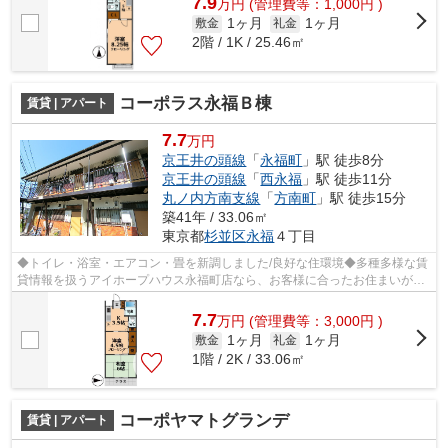
7.9
万
円
(管理費等：1,000円 )
1ヶ月
1ヶ月
敷金
礼金
2階 / 1K / 25.46㎡
コーポラス永福Ｂ棟
賃貸 | アパート
7.7
万円
京王井の頭線
「
永福町
」駅 徒歩8分
京王井の頭線
「
西永福
」駅 徒歩11分
丸ノ内方南支線
「
方南町
」駅 徒歩15分
築41年 / 33.06㎡
東京都
杉並区
永福
４丁目
◆トイレ・浴室・エアコン・畳を新調しました/良好な住環境◆多種多様な賃
貸情報を扱うアイホープハウス永福町店なら、お客様に合ったお住まいがき
っと見つかります。お電話03-3327-7774...
7.7
万
円
(管理費等：3,000円 )
1ヶ月
1ヶ月
敷金
礼金
1階 / 2K / 33.06㎡
コーポヤマトグランデ
賃貸 | アパート