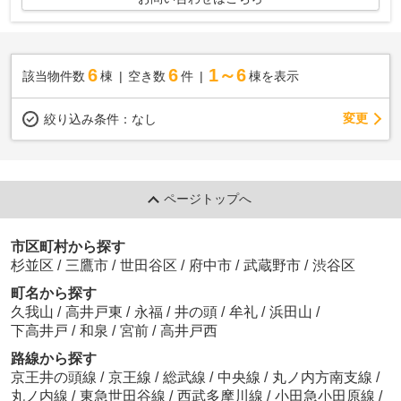
6
6
1～6
該当物件数
棟
空き数
件
棟を表示
変更
絞り込み条件：
なし
ページトップへ
市区町村から探す
杉並区
/
三鷹市
/
世田谷区
/
府中市
/
武蔵野市
/
渋谷区
町名から探す
久我山
/
高井戸東
/
永福
/
井の頭
/
牟礼
/
浜田山
/
下高井戸
/
和泉
/
宮前
/
高井戸西
路線から探す
京王井の頭線
/
京王線
/
総武線
/
中央線
/
丸ノ内方南支線
/
丸ノ内線
/
東急世田谷線
/
西武多摩川線
/
小田急小田原線
/