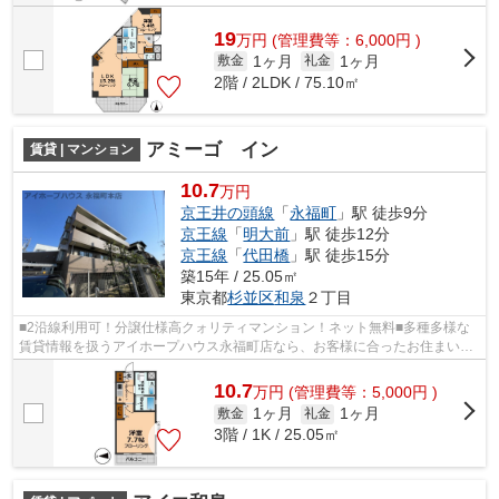
19
万
円
(管理費等：6,000円 )
1ヶ月
1ヶ月
敷金
礼金
2階 / 2LDK / 75.10㎡
アミーゴ イン
賃貸 | マンション
10.7
万円
京王井の頭線
「
永福町
」駅 徒歩9分
京王線
「
明大前
」駅 徒歩12分
京王線
「
代田橋
」駅 徒歩15分
築15年 / 25.05㎡
東京都
杉並区
和泉
２丁目
■2沿線利用可！分譲仕様高クォリティマンション！ネット無料■多種多様な
賃貸情報を扱うアイホープハウス永福町店なら、お客様に合ったお住まいが
きっと見つかります。お電話03-3327-77...
10.7
万
円
(管理費等：5,000円 )
1ヶ月
1ヶ月
敷金
礼金
3階 / 1K / 25.05㎡