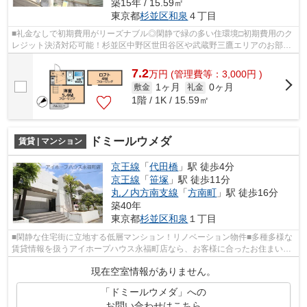
築15年 / 15.59㎡
東京都
杉並区
和泉
４丁目
■礼金なしで初期費用がリーズナブル◎閑静で緑の多い住環境□初期費用のク
レジット決済対応可能！杉並区中野区世田谷区や武蔵野三鷹エリアのお部屋
探し、ご条件交渉などお気軽にご相談下...
7.2
万
円
(管理費等：3,000円 )
1ヶ月
0ヶ月
敷金
礼金
1階 / 1K / 15.59㎡
ドミールウメダ
賃貸 | マンション
京王線
「
代田橋
」駅 徒歩4分
京王線
「
笹塚
」駅 徒歩11分
丸ノ内方南支線
「
方南町
」駅 徒歩16分
築40年
東京都
杉並区
和泉
１丁目
■閑静な住宅街に立地する低層マンション！リノベーション物件■多種多様な
賃貸情報を扱うアイホープハウス永福町店なら、お客様に合ったお住まいが
きっと見つかります。お電話03-3327-7...
現在空室情報がありません。
「ドミールウメダ」への
お問い合わせはこちら