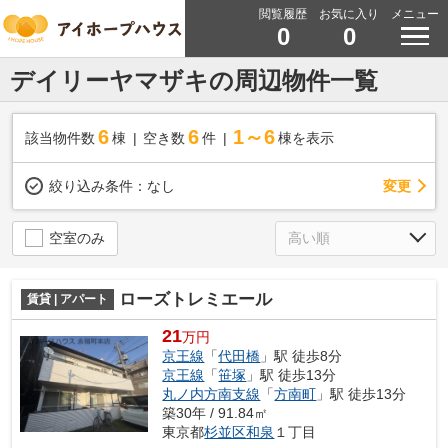
閲覧履歴
お気に入り
メニュー
0
0
デイリーヤマザキの周辺物件一覧
6
6
1～6
該当物件数
棟
空き数
件
棟を表示
変更
絞り込み条件：
なし
空室のみ
ローズトレミエール
賃貸 | アパート
21
万円
京王線
「
代田橋
」駅 徒歩8分
京王線
「
笹塚
」駅 徒歩13分
丸ノ内方南支線
「
方南町
」駅 徒歩13分
築30年 / 91.84㎡
東京都
杉並区
和泉
１丁目