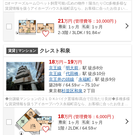
□オーナーズルーム◎ペット飼育可能♪広めの物件！陽当たり◎□多種多様な
賃貸情報を扱うアイホープハウス永福町店なら、お客様に合ったお住まいが
きっと見つかります。お電話03-3327-7774...
21
万
円
(管理費等：10,000円 )
1ヶ月
1ヶ月
敷金
礼金
2-3階 / 3LDK / 91.84㎡
クレスト和泉
賃貸 | マンション
18
19
万円～
万円
京王線
「
明大前
」駅 徒歩8分
京王線
「
代田橋
」駅 徒歩10分
京王井の頭線
「
永福町
」駅 徒歩9分
築28年 / 64.59㎡～75.10㎡
東京都
杉並区
和泉
２丁目
◆分譲級マンションの２ＬＤＫ/バイク置場有/高台で日当たり良好◆多種多様
な賃貸情報を扱うアイホープハウス永福町店なら、お客様に合ったお住まい
がきっと見つかります。お電話03-3327...
18
万
円
(管理費等：6,000円 )
1ヶ月
1ヶ月
敷金
礼金
1階 / 2LDK / 64.59㎡