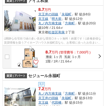
アイエ和泉
賃貸 | アパート
8.7
万円
京王井の頭線
「
永福町
」駅 徒歩8分
京王線
「
明大前
」駅 徒歩12分
丸ノ内方南支線
「
方南町
」駅 徒歩20分
築10年 / 21.64㎡
東京都
杉並区
和泉
２丁目
□閑静な住宅街で緑の多い良好な環境◎ネット無料！綺麗です！□多種多様な
賃貸情報を扱うアイホープハウス永福町店なら、お客様に合ったお住まいが
きっと見つかります。お電話03-3327-77...
8.7
万
円
(管理費等：7,000円 )
1ヶ月
1ヶ月
敷金
礼金
1階 / 1R / 21.64㎡
セジュール永福町
賃貸 | アパート
礼0
7.2
万円
丸ノ内方南支線
「
方南町
」駅 徒歩11分
京王井の頭線
「
永福町
」駅 徒歩13分
京王線
「
代田橋
」駅 徒歩15分