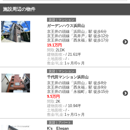
施設周辺の物件
賃貸｜マンション
ガーデンハウス浜田山
京王井の頭線「浜田山」駅 徒歩6分
京王井の頭線「高井戸」駅 徒歩12分
京王井の頭線「西永福」駅 徒歩17分
19.1万円
間取:
2LDK
建物面積:
- / 21.61坪
土地面積:
- / -
敷金/礼金:
1ヶ月/0ヶ月
賃貸｜マンション
千代田マンション浜田山
京王井の頭線「浜田山」駅 徒歩8分
京王井の頭線「西永福」駅 徒歩9分
京王井の頭線「永福町」駅 徒歩15分
9.5万円
間取:
2K
建物面積:
- / 10.94坪
土地面積:
- / -
敷金/礼金:
1ヶ月/1ヶ月
賃貸｜アパート
K's Elegan