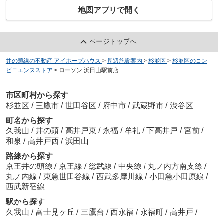
地図アプリで開く
ページトップへ
井の頭線の不動産 アイホープハウス
>
周辺施設案内
>
杉並区
>
杉並区のコン
ビニエンスストア
>
ローソン 浜田山駅前店
市区町村から探す
杉並区
/
三鷹市
/
世田谷区
/
府中市
/
武蔵野市
/
渋谷区
町名から探す
久我山
/
井の頭
/
高井戸東
/
永福
/
牟礼
/
下高井戸
/
宮前
/
和泉
/
高井戸西
/
浜田山
路線から探す
京王井の頭線
/
京王線
/
総武線
/
中央線
/
丸ノ内方南支線
/
丸ノ内線
/
東急世田谷線
/
西武多摩川線
/
小田急小田原線
/
西武新宿線
駅から探す
久我山
/
富士見ヶ丘
/
三鷹台
/
西永福
/
永福町
/
高井戸
/