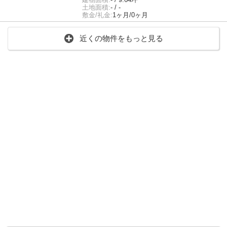
土地面積:
- / -
敷金/礼金:
1ヶ月/0ヶ月
近くの物件をもっと見る