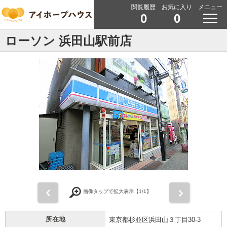
閲覧履歴
お気に入り
メニュー
0
0
ローソン 浜田山駅前店
前
次
画像タップで拡大表示【
1
/1】
所在地
東京都杉並区浜田山３丁目30-3