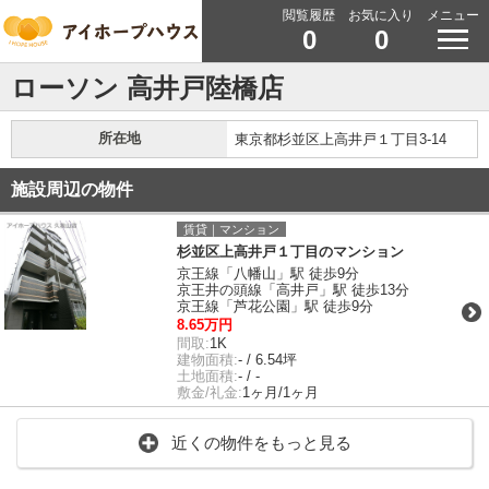
閲覧履歴
お気に入り
メニュー
0
0
ローソン 高井戸陸橋店
所在地
東京都杉並区上高井戸１丁目3-14
施設周辺の物件
賃貸｜マンション
杉並区上高井戸１丁目のマンション
京王線「八幡山」駅 徒歩9分
京王井の頭線「高井戸」駅 徒歩13分
京王線「芦花公園」駅 徒歩9分
8.65万円
間取:
1K
建物面積:
- / 6.54坪
土地面積:
- / -
敷金/礼金:
1ヶ月/1ヶ月
近くの物件をもっと見る