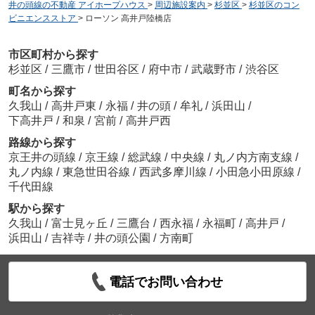
井の頭線の不動産 アイホープハウス
>
周辺施設案内
>
杉並区
>
杉並区のコン
ビニエンスストア
>
ローソン 高井戸陸橋店
市区町村から探す
杉並区
/
三鷹市
/
世田谷区
/
府中市
/
武蔵野市
/
渋谷区
町名から探す
久我山
/
高井戸東
/
永福
/
井の頭
/
牟礼
/
浜田山
/
下高井戸
/
和泉
/
宮前
/
高井戸西
路線から探す
京王井の頭線
/
京王線
/
総武線
/
中央線
/
丸ノ内方南支線
/
丸ノ内線
/
東急世田谷線
/
西武多摩川線
/
小田急小田原線
/
千代田線
駅から探す
久我山
/
富士見ヶ丘
/
三鷹台
/
西永福
/
永福町
/
高井戸
/
浜田山
/
吉祥寺
/
井の頭公園
/
方南町
電話でお問い合わせ