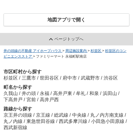
地図アプリで開く
ページトップへ
井の頭線の不動産 アイホープハウス
>
周辺施設案内
>
杉並区
>
杉並区のコン
ビニエンスストア
>
ファミリーマート 永福町駅南店
市区町村から探す
杉並区
/
三鷹市
/
世田谷区
/
府中市
/
武蔵野市
/
渋谷区
町名から探す
久我山
/
井の頭
/
永福
/
高井戸東
/
牟礼
/
和泉
/
浜田山
/
下高井戸
/
宮前
/
高井戸西
路線から探す
京王井の頭線
/
京王線
/
総武線
/
中央線
/
丸ノ内方南支線
/
丸ノ内線
/
東急世田谷線
/
西武多摩川線
/
小田急小田原線
/
西武新宿線