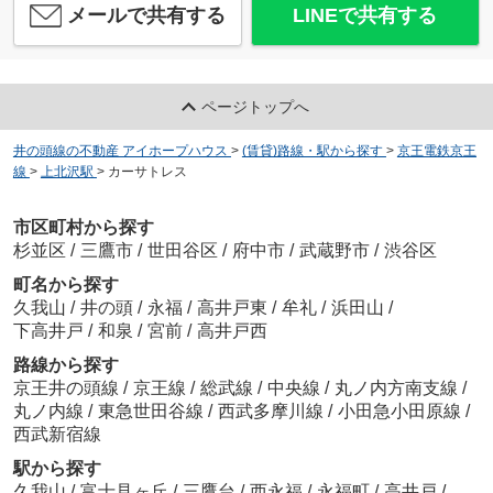
メールで共有する
LINEで共有する
ページトップへ
井の頭線の不動産 アイホープハウス
>
(賃貸)路線・駅から探す
>
京王電鉄京王
線
>
上北沢駅
>
カーサトレス
市区町村から探す
杉並区
/
三鷹市
/
世田谷区
/
府中市
/
武蔵野市
/
渋谷区
町名から探す
久我山
/
井の頭
/
永福
/
高井戸東
/
牟礼
/
浜田山
/
下高井戸
/
和泉
/
宮前
/
高井戸西
路線から探す
京王井の頭線
/
京王線
/
総武線
/
中央線
/
丸ノ内方南支線
/
丸ノ内線
/
東急世田谷線
/
西武多摩川線
/
小田急小田原線
/
西武新宿線
駅から探す
久我山
/
富士見ヶ丘
/
三鷹台
/
西永福
/
永福町
/
高井戸
/