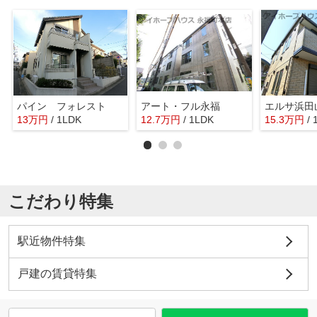
パイン フォレスト
アート・フル永福
エルサ浜田
13
万
円
/ 1LDK
12.7
万
円
/ 1LDK
15.3
万
円
/
こだわり特集
駅近物件特集
戸建の賃貸特集