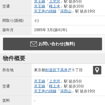
京王線
「
上北沢
」駅 徒歩5分
交通
京王線
「
桜上水
」駅 徒歩10分
京王井の頭線
「
浜田山
」駅 徒歩19分
間取り(面積)
-(-)
築年月
1985年 3月(築41年)
お問い合わせ(無料)
物件概要
所在地
東京都
杉並区
下高井戸
５丁目
京王線
「
上北沢
」駅 徒歩5分
交通
京王線
「
桜上水
」駅 徒歩10分
京王井の頭線
「
浜田山
」駅 徒歩19分
賃料
-