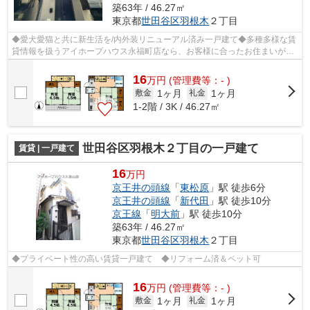
築63年 / 46.27㎡
東京都
世田谷区
羽根木
２丁目
◆愛犬愛猫と共に新生活を/内外装リニューアル済み一戸建て◆多種多様な賃
貸情報を扱うアイホープハウス永福町店なら、お客様に合ったお住まいがき
っと見つかります。お電話03-3327-7774...
16
万
円
(管理費等：- )
1ヶ月
1ヶ月
敷金
礼金
1-2階 / 3K / 46.27㎡
世田谷区羽根木２丁目の一戸建て
賃貸 | 一戸建て
16
万円
京王井の頭線
「
東松原
」駅 徒歩6分
京王井の頭線
「
新代田
」駅 徒歩10分
京王線
「
明大前
」駅 徒歩10分
築63年 / 46.27㎡
東京都
世田谷区
羽根木
２丁目
◆プライベート性の高い賃貸一戸建て ◆リフォーム済＆ペット可
16
万
円
(管理費等：- )
1ヶ月
1ヶ月
敷金
礼金