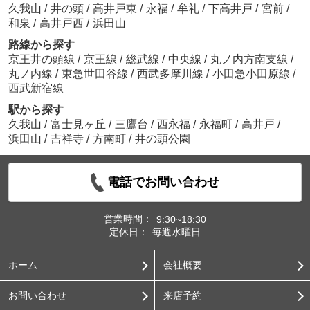
久我山
/
井の頭
/
高井戸東
/
永福
/
牟礼
/
下高井戸
/
宮前
/
和泉
/
高井戸西
/
浜田山
路線から探す
京王井の頭線
/
京王線
/
総武線
/
中央線
/
丸ノ内方南支線
/
丸ノ内線
/
東急世田谷線
/
西武多摩川線
/
小田急小田原線
/
西武新宿線
駅から探す
久我山
/
富士見ヶ丘
/
三鷹台
/
西永福
/
永福町
/
高井戸
/
浜田山
/
吉祥寺
/
方南町
/
井の頭公園
電話でお問い合わせ
営業時間：
9:30~18:30
定休日：
毎週水曜日
ホーム
会社概要
お問い合わせ
来店予約