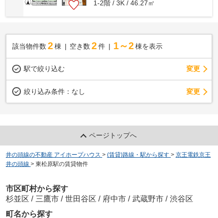
1-2階 / 3K / 46.27㎡
2
2
1～2
該当物件数
棟
空き数
件
棟を表示
駅で絞り込む
変更
変更
絞り込み条件：
なし
ページトップへ
井の頭線の不動産 アイホープハウス
>
(賃貸)路線・駅から探す
>
京王電鉄京王
井の頭線
>
東松原駅の賃貸物件
市区町村から探す
杉並区
/
三鷹市
/
世田谷区
/
府中市
/
武蔵野市
/
渋谷区
町名から探す