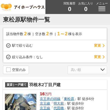
閲覧履歴
お気に入り
メニュー
0
0
東松原駅物件一覧
2
2
1～2
該当物件数
棟
空き数
件
棟を表示
駅で絞り込む
変更
変更
絞り込み条件：
なし
空室のみ
羽根木2丁目戸建
賃貸 | 一戸建て
16
万円
京王井の頭線
「
東松原
」駅 徒歩6分
京王線
「
明大前
」駅 徒歩8分
京王線
「
代田橋
」駅 徒歩8分