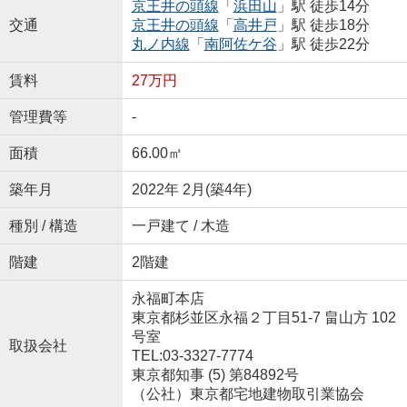
京王井の頭線
「
浜田山
」駅 徒歩14分
交通
京王井の頭線
「
高井戸
」駅 徒歩18分
丸ノ内線
「
南阿佐ケ谷
」駅 徒歩22分
賃料
27万円
管理費等
-
面積
66.00㎡
築年月
2022年 2月(築4年)
種別 / 構造
一戸建て / 木造
階建
2階建
永福町本店
東京都杉並区永福２丁目51-7 畠山方 102
号室
取扱会社
TEL:03-3327-7774
東京都知事 (5) 第84892号
（公社）東京都宅地建物取引業協会