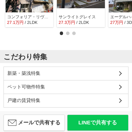
コンフォリア・リヴ永福町
サンライトグレイス
エーデルハ
27.1
万
円
/ 2LDK
27.3
万
円
/ 2LDK
27
万
円
/ 3
こだわり特集
新築・築浅特集
ペット可物件特集
戸建の賃貸特集
メールで共有する
LINEで共有する