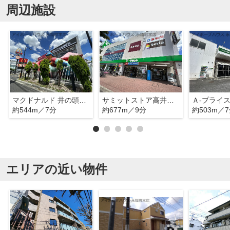
周辺施設
マクドナルド 井の頭通り高井戸店
サミットストア高井戸東店
Ａ-プライ
約544m／7分
約677m／9分
約503m／
エリアの近い物件