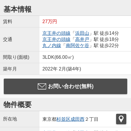
基本情報
賃料
27万円
京王井の頭線
「
浜田山
」駅 徒歩14分
交通
京王井の頭線
「
高井戸
」駅 徒歩18分
丸ノ内線
「
南阿佐ケ谷
」駅 徒歩22分
間取り(面積)
3LDK(66.00㎡)
築年月
2022年 2月(築4年)
お問い合わせ(無料)
物件概要
所在地
東京都
杉並区
成田西
２丁目