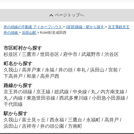
ページトップへ
井の頭線の不動産 アイホープハウス
>
(賃貸)路線・駅から探す
>
京王電鉄京王
井の頭線
>
浜田山駅
>
Kolet杉並成田西
市区町村から探す
杉並区
/
三鷹市
/
世田谷区
/
府中市
/
武蔵野市
/
渋谷区
町名から探す
久我山
/
高井戸東
/
永福
/
井の頭
/
牟礼
/
浜田山
/
宮前
/
下高井戸
/
和泉
/
高井戸西
路線から探す
京王井の頭線
/
京王線
/
総武線
/
中央線
/
丸ノ内方南支線
/
丸ノ内線
/
東急世田谷線
/
西武多摩川線
/
小田急小田原線
/
千代田線
駅から探す
久我山
/
富士見ヶ丘
/
西永福
/
三鷹台
/
永福町
/
高井戸
/
浜田山
/
吉祥寺
/
井の頭公園
/
方南町