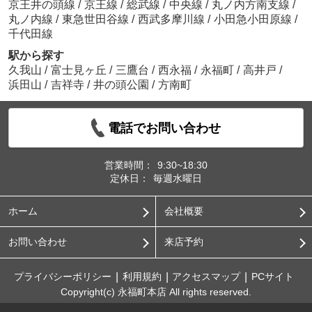
京王井の頭線
/
京王線
/
総武線
/
中央線
/
丸ノ内方南支線
/
丸ノ内線
/
東急世田谷線
/
西武多摩川線
/
小田急小田原線
/
千代田線
駅から探す
久我山
/
富士見ヶ丘
/
三鷹台
/
西永福
/
永福町
/
高井戸
/
浜田山
/
吉祥寺
/
井の頭公園
/
方南町
電話でお問い合わせ
営業時間：
9:30~18:30
定休日：
毎週水曜日
ホーム
会社概要
お問い合わせ
来店予約
プライバシーポリシー
利用規約
アクセスマップ
PCサイト
Copyright(c) 永福町本店 All rights reserved.