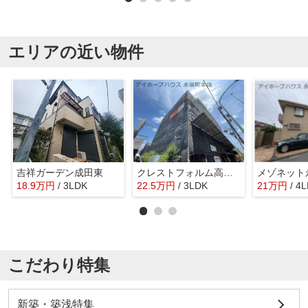
エリアの近い物件
吉祥ガーデン成田東
クレストフォルム高井戸南
メゾネット
18.9
万
円
/ 3LDK
22.5
万
円
/ 3LDK
21
万
円
/ 4
こだわり特集
新築・築浅特集