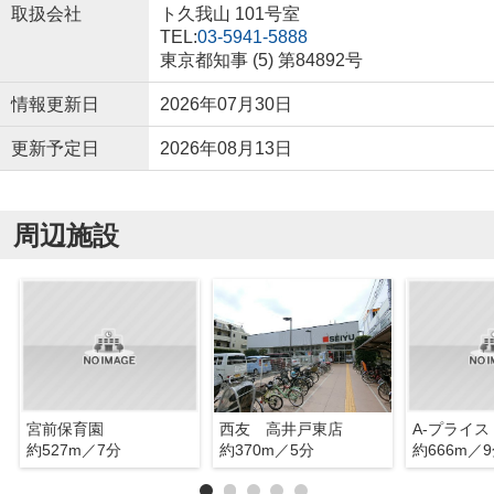
取扱会社
ト久我山 101号室
TEL:
03-5941-5888
東京都知事 (5) 第84892号
情報更新日
2026年07月30日
更新予定日
2026年08月13日
周辺施設
宮前保育園
西友 高井戸東店
A-プライス
約527m／7分
約370m／5分
約666m／