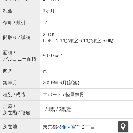
礼金
1ヶ月
償却 / 敷引
- / -
2LDK
間取り / 詳細
LDK 12.1帖
/
洋室 6.1帖
/
洋室 5.0帖
面積 /
59.07㎡ / -
バルコニー面積
向き
南
築年月
2026年 6月(新築)
種別 / 構造
アパート / 軽量鉄骨
部屋 /
- / 1階 / 2階建
所在階 / 階建
所在地
東京都
杉並区
宮前
２丁目