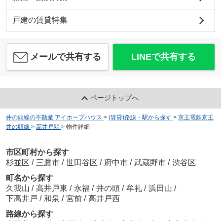
戸建の賃貸特集
メールで共有する
LINEで共有する
ページトップへ
井の頭線の不動産 アイホープハウス
>
(賃貸)路線・駅から探す
>
京王電鉄京王
井の頭線
>
高井戸駅
>
物件詳細
市区町村から探す
杉並区
/
三鷹市
/
世田谷区
/
府中市
/
武蔵野市
/
渋谷区
町名から探す
久我山
/
高井戸東
/
永福
/
井の頭
/
牟礼
/
浜田山
/
下高井戸
/
和泉
/
宮前
/
高井戸西
路線から探す