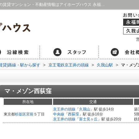
マ・メゾン西荻窪／京王線・井の頭線周辺の賃貸マンション・不動産情報はアイホープハウス 永福町店・久我山店
営
(賃貸)路線・駅から探す
>
京王電鉄京王井の頭線
>
久我山駅
>
マ・メゾ
マ・メゾン西荻窪
所在地
交通
京王井の頭線
「
久我山
」駅 徒歩14分
築
東京都
杉並区
宮前
５丁目
中央線
「
西荻窪
」駅 徒歩16分
5
京王井の頭線
「
富士見ヶ丘
」駅 徒歩20分
鉄