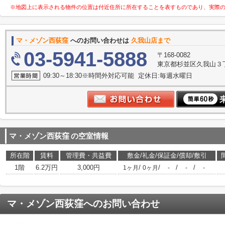
※地図上に表示される物件の位置は付近住所に所在することを表すものであり、実際
マ・メゾン西荻窪
へのお問い合わせは
久我山店まで
03-5941-5888
〒168-0082
東京都杉並区久我山３丁目
09:30～18:30※時間外対応可能 定休日:毎週水曜日
マ・メゾン西荻窪
の空室情報
所在階
賃料
管理費・共益費
敷金/礼金/保証金/償却/敷引
1階
6.2万円
3,000円
/
/
/
/
1ヶ月
0ヶ月
-
-
-
マ・メゾン西荻窪
へのお問い合わせ