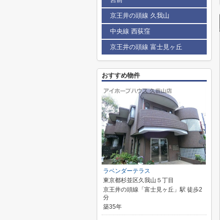
京王井の頭線 久我山
中央線 西荻窪
京王井の頭線 富士見ヶ丘
おすすめ物件
ラベンダーテラス
東京都杉並区久我山５丁目
京王井の頭線「富士見ヶ丘」駅 徒歩2
分
築35年