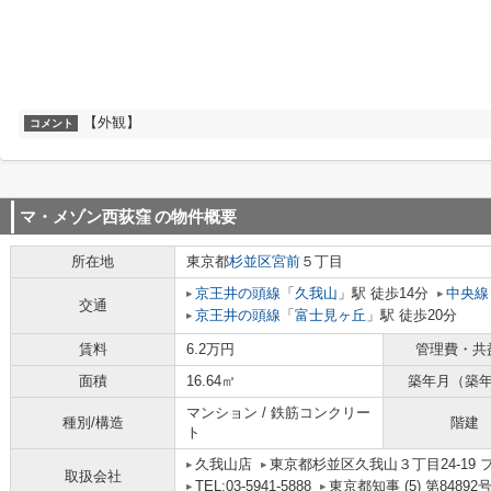
【外観】
コメント
マ・メゾン西荻窪
の物件概要
所在地
東京都
杉並区
宮前
５丁目
京王井の頭線
「
久我山
」駅 徒歩14分
中央線
交通
京王井の頭線
「
富士見ヶ丘
」駅 徒歩20分
賃料
6.2万円
管理費・共
面積
16.64㎡
築年月（築
マンション / 鉄筋コンクリー
種別/構造
階建
ト
久我山店
東京都杉並区久我山３丁目24-19 
取扱会社
TEL:03-5941-5888
東京都知事 (5) 第84892