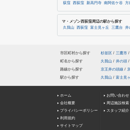
荻窪
西荻窪
新高円寺
南阿佐ケ谷
方
マ・メゾン西荻窪周辺の駅から探す
久我山
西荻窪
富士見ヶ丘
三鷹台
井
市区町村から探す
杉並区
/
三鷹市
/
町名から探す
久我山
/
井の頭
/
路線から探す
京王井の頭線
/
駅から探す
久我山
/
富士見
ホーム
お問い合わせ
会社概要
周辺施設検索
プライバシーポリシー
スタッフ紹介
利用規約
サイトマップ