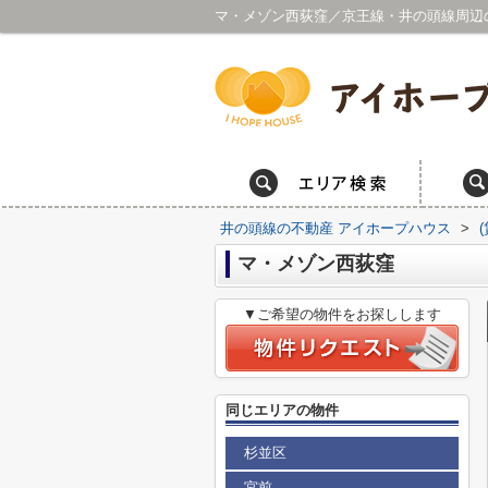
井の頭線の不動産 アイホープハウス
>
マ・メゾン西荻窪
▼ご希望の物件をお探しします
同じエリアの物件
杉並区
宮前