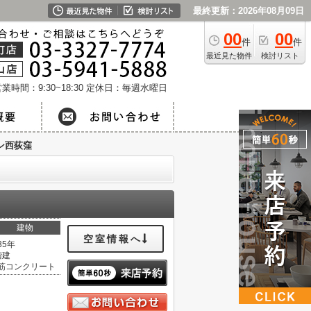
最終更新：2026年08月09日
00
00
件
件
最近見た物件
検討リスト
業時間：9:30~18:30
定休日：毎週水曜日
ン西荻窪
建物
空室情報へ
35年
階建
筋コンクリート