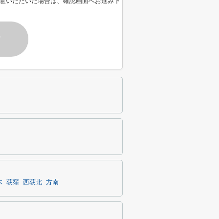
意いただいた場合は、確認画面へお進み下
す
木
荻窪
西荻北
方南