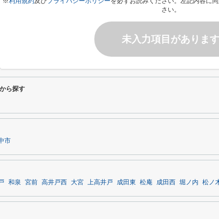
※
利用規約
及び
プライバシーポリシー
を必ずお読みください。左記内容に同
さい。
未入力項目がありま
から探す
中市
戸
和泉
宮前
高井戸西
大宮
上高井戸
成田東
松庵
成田西
堀ノ内
松ノ