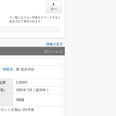
次へ
※ご覧になりたい写真をクリックすると
拡大されて表示されます。
情報の見方
【マンション】
「
西荻窪
」駅 徒歩16分
益費
3,000円
年数）
1991年 5月 ( 築35年 )
5階建
フロント久我山 101号室
号