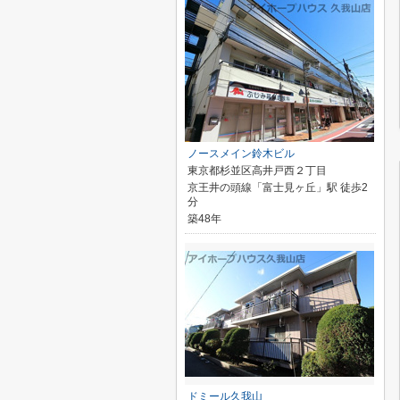
ノースメイン鈴木ビル
東京都杉並区高井戸西２丁目
京王井の頭線「富士見ヶ丘」駅 徒歩2
分
築48年
ドミール久我山