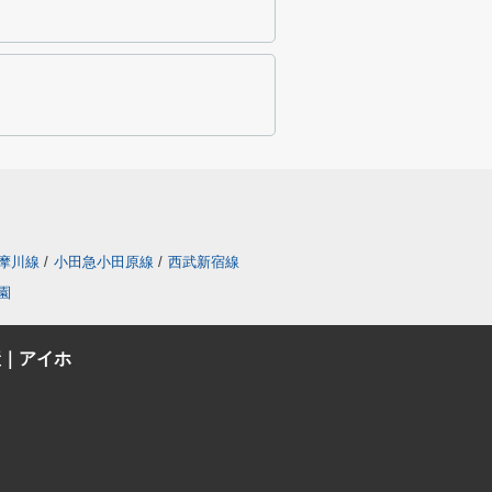
摩川線
/
小田急小田原線
/
西武新宿線
園
産｜アイホ