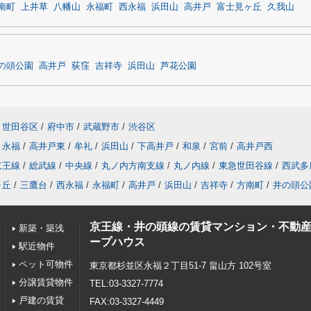
南町
上井草
八幡山
永福町
西永福
浜田山
高井戸
富士見ヶ丘
久我山
の頭公園
高井戸
荻窪
吉祥寺
浜田山
芦花公園
世田谷区
/
府中市
/
武蔵野市
/
渋谷区
永福
/
高井戸東
/
牟礼
/
浜田山
/
下高井戸
/
和泉
/
宮前
/
高井戸西
京王線
/
総武線
/
中央線
/
丸ノ内方南支線
/
丸ノ内線
/
東急世田谷線
/
西武多
ヶ丘
/
三鷹台
/
西永福
/
永福町
/
高井戸
/
浜田山
/
吉祥寺
/
方南町
/
井の頭公
京王線・井の頭線の賃貸マンション・不動
新築・築浅
ープハウス
駅近物件
ペット可物件
東京都杉並区永福２丁目51-7 畠山方 102号室
分譲賃貸物件
TEL:03-3327-7774
戸建の賃貸
FAX:03-3327-4449