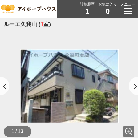
閲覧履歴
お気に入り
メニュー
1
0
ルーエ久我山 (
1
室)
1 / 13