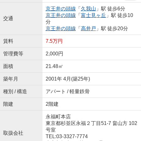
京王井の頭線
「
久我山
」駅 徒歩6分
京王井の頭線
「
富士見ヶ丘
」駅 徒歩10
交通
分
京王井の頭線
「
高井戸
」駅 徒歩20分
賃料
7.5万円
管理費等
2,000円
面積
21.48㎡
築年月
2001年 4月(築25年)
種別 / 構造
アパート / 軽量鉄骨
階建
2階建
永福町本店
東京都杉並区永福２丁目51-7 畠山方 102
号室
取扱会社
TEL:03-3327-7774