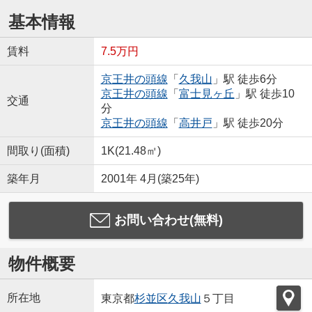
基本情報
賃料
7.5万円
京王井の頭線
「
久我山
」駅 徒歩6分
京王井の頭線
「
富士見ヶ丘
」駅 徒歩10
交通
分
京王井の頭線
「
高井戸
」駅 徒歩20分
間取り(面積)
1K(21.48㎡)
築年月
2001年 4月(築25年)
お問い合わせ(無料)
物件概要
所在地
東京都
杉並区
久我山
５丁目