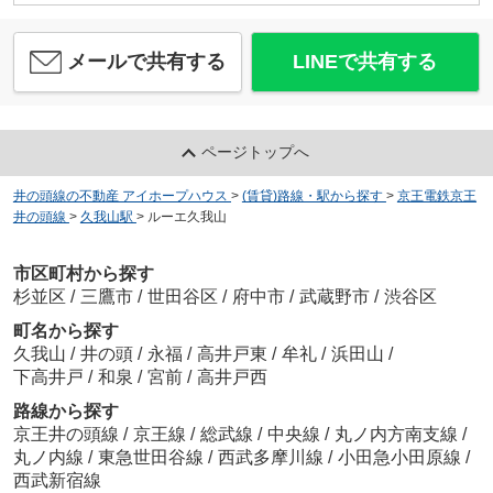
メールで共有する
LINEで共有する
ページトップへ
井の頭線の不動産 アイホープハウス
>
(賃貸)路線・駅から探す
>
京王電鉄京王
井の頭線
>
久我山駅
>
ルーエ久我山
市区町村から探す
杉並区
/
三鷹市
/
世田谷区
/
府中市
/
武蔵野市
/
渋谷区
町名から探す
久我山
/
井の頭
/
永福
/
高井戸東
/
牟礼
/
浜田山
/
下高井戸
/
和泉
/
宮前
/
高井戸西
路線から探す
京王井の頭線
/
京王線
/
総武線
/
中央線
/
丸ノ内方南支線
/
丸ノ内線
/
東急世田谷線
/
西武多摩川線
/
小田急小田原線
/
西武新宿線