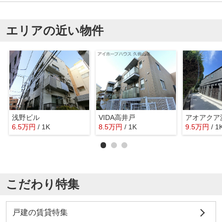
エリアの近い物件
浅野ビル
VIDA高井戸
アオアクア
6.5
万
円
/ 1K
8.5
万
円
/ 1K
9.5
万
円
/ 1
こだわり特集
戸建の賃貸特集